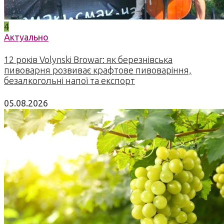
4
Актуально
12 років Volynski Browar: як березнівська
пивоварня розвиває крафтове пивоваріння,
безалкогольні напої та експорт
05.08.2026