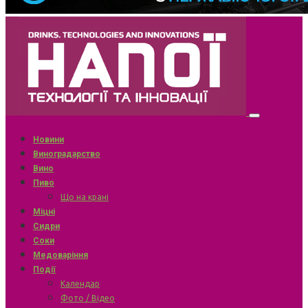
Новини
Виноградарство
Вино
Пиво
Що на крані
Міцні
Сидри
Соки
Медоваріння
Події
Календар
Фото / Відео