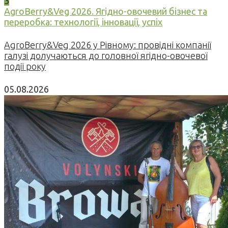
3
AgroBerry&Veg 2026. Ягідно-овочевий бізнес та
переробка: технології, інновації, успіх
AgroBerry&Veg 2026 у Рівному: провідні компанії
галузі долучаються до головної ягідно-овочевої
події року
05.08.2026