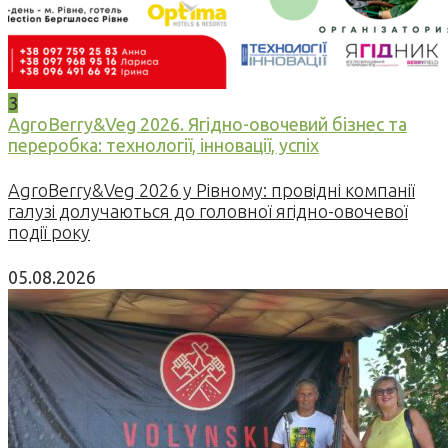
3
AgroBerry&Veg 2026. Ягідно-овочевий бізнес та
переробка: технології, інновації, успіх
AgroBerry&Veg 2026 у Рівному: провідні компанії
галузі долучаються до головної ягідно-овочевої
події року
05.08.2026