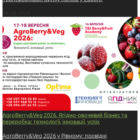
06.08.2026
AgroBerry&Veg 2026. Ягідно-овочевий бізнес та
переробка: технології, інновації, успіх
AgroBerry&Veg 2026 у Рівному: провідні