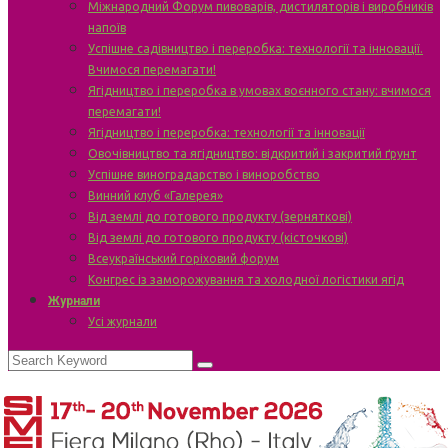
Міжнародний Форум пивоварів, дистиляторів і виробників
напоїв
Успішне садівництво і переробка: технології та інновації.
Вчимося перемагати!
Ягідництво і переробка в умовах воєнного стану: вчимося
перемагати!
Ягідництво і переробка: технології та інновації
Овочівництво та ягідництво: відкритий і закритий ґрунт
Успішне виноградарство і виноробство
Винний клуб «Галерея»
Від землі до готового продукту (зерняткові)
Від землі до готового продукту (кісточкові)
Всеукраїнський горіховий форум
Конгрес із заморожування та холодної логістики ягід
Журнали
Усі журнали