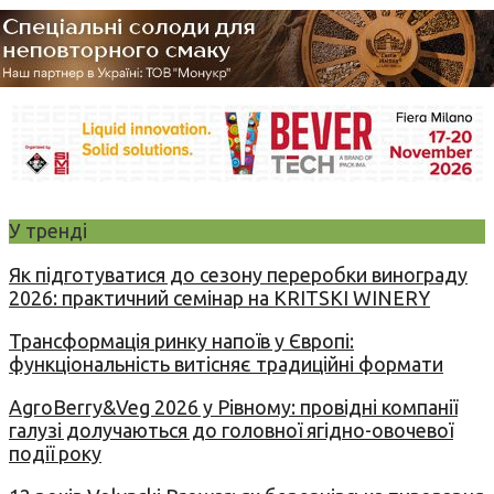
У тренді
Як підготуватися до сезону переробки винограду
2026: практичний семінар на KRITSKI WINERY
Трансформація ринку напоїв у Європі:
функціональність витісняє традиційні формати
AgroBerry&Veg 2026 у Рівному: провідні компанії
галузі долучаються до головної ягідно-овочевої
події року