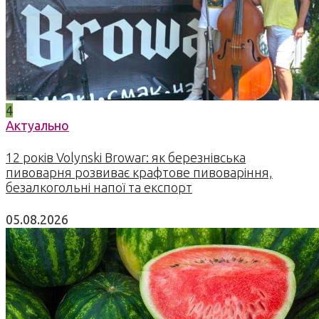
4
Актуально
12 років Volynski Browar: як березнівська
пивоварня розвиває крафтове пивоваріння,
безалкогольні напої та експорт
05.08.2026