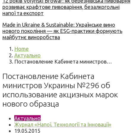
12 років Volynski Browar: як березнівська пивоварня
розвиває крафтове пивоваріння, безалкогольні
напої та експорт
Made in Ukraine & Sustainable: Українське вино
нового покоління — як ESG-практики формують
майбутнє виноробства
Home
Актуально
Постановление Кабинета министров…
Постановление Кабинета
министров Украины №296 об
использование акцизных марок
нового образца
Актуально
Журнал «Напої. Технології та Інновації»
19.05.2015