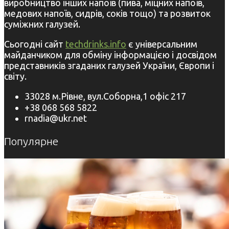
виробництво інших напоїв (пива, міцних напоїв,
медових напоїв, сидрів, соків тощо) та розвиток
суміжних галузей.
Сьогодні сайт
techdrinks.info
є універсальним
майданчиком для обміну інформацією і досвідом
представників згаданих галузей України, Європи і
світу.
33028 м.Рівне, вул.Соборна,1 офіс 217
+38 068 568 5822
rnadia@ukr.net
Популярне