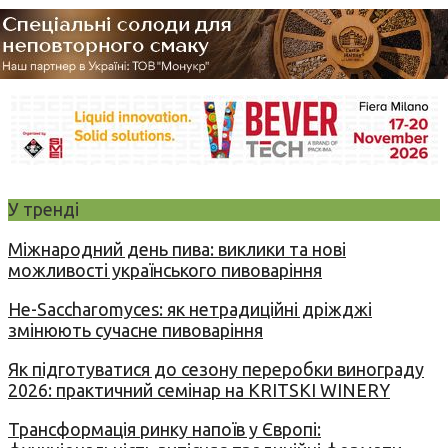
У тренді
Міжнародний день пива: виклики та нові
можливості українського пивоваріння
Не-Saccharomyces: як нетрадиційні дріжджі
змінюють сучасне пивоваріння
Як підготуватися до сезону переробки винограду
2026: практичний семінар на KRITSKI WINERY
Трансформація ринку напоїв у Європі: