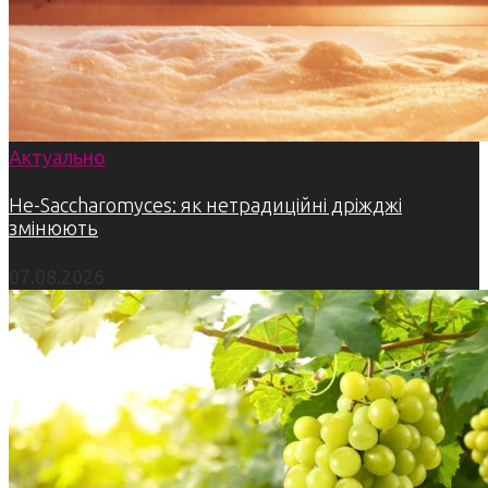
Актуально
Не-Saccharomyces: як нетрадиційні дріжджі
змінюють
07.08.2026