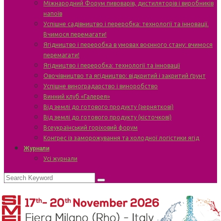
Міжнародний Форум пивоварів, дистиляторів і виробників
напоїв
Успішне садівництво і переробка: технології та інновації.
Вчимося перемагати!
Ягідництво і переробка в умовах воєнного стану: вчимося
перемагати!
Ягідництво і переробка: технології та інновації
Овочівництво та ягідництво: відкритий і закритий ґрунт
Успішне виноградарство і виноробство
Винний клуб «Галерея»
Від землі до готового продукту (зерняткові)
Від землі до готового продукту (кісточкові)
Всеукраїнський горіховий форум
Конгрес із заморожування та холодної логістики ягід
Журнали
Усі журнали