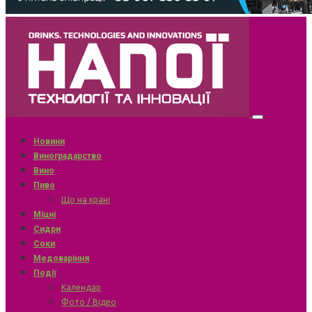
Новини
Виноградарство
Вино
Пиво
Що на крані
Міцні
Сидри
Соки
Медоваріння
Події
Календар
Фото / Відео