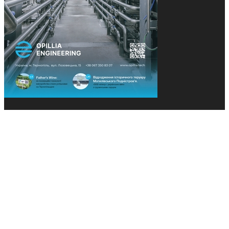
© 2013-2026 Засновники: Конєва К.В., Ящук Н.І.
Назва, концепція та дизайн проєктів медіагрупи
«Технології та Інновації» охороняється Законом
«Про авторське право». Редакція не відповідає за
тексти рекламних оголошень. Думка редакції
може не збігатися з точками зору авторів
публікацій. Передрук – з письмового дозволу
авторів проєкту.