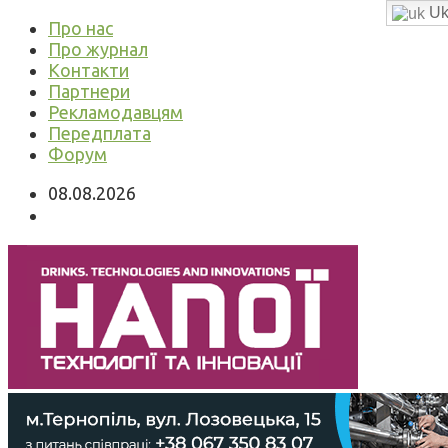
Uk
Про нас
Про журнал
Контакти
Партнери
Рекламодавцям
Передплата
Форум
08.08.2026