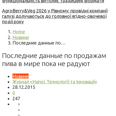
функціональність витісняє традиційні формати
AgroBerry&Veg 2026 у Рівному: провідні компанії
галузі долучаються до головної ягідно-овочевої
події року
Home
Новини
Последние данные по…
Последние данные по продажам
пива в мире пока не радуют
Новини
Журнал «Напої. Технології та Інновації»
28.12.2015
0
247