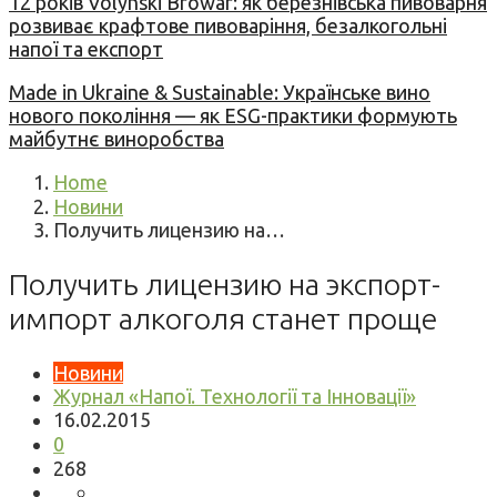
12 років Volynski Browar: як березнівська пивоварня
розвиває крафтове пивоваріння, безалкогольні
напої та експорт
Made in Ukraine & Sustainable: Українське вино
нового покоління — як ESG-практики формують
майбутнє виноробства
Home
Новини
Получить лицензию на…
Получить лицензию на экспорт-
импорт алкоголя станет проще
Новини
Журнал «Напої. Технології та Інновації»
16.02.2015
0
268