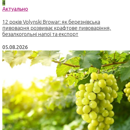
4
Актуально
12 років Volynski Browar: як березнівська
пивоварня розвиває крафтове пивоваріння,
безалкогольні напої та експорт
05.08.2026