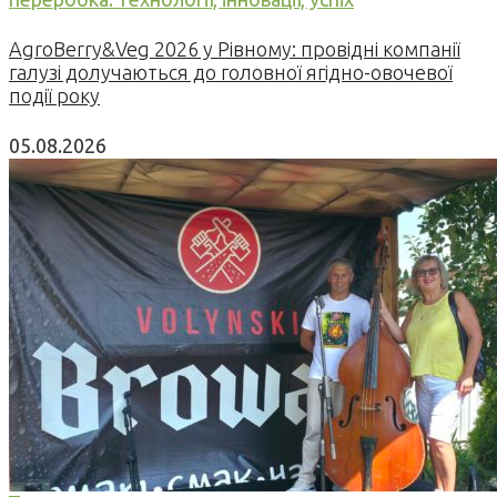
AgroBerry&Veg 2026 у Рівному: провідні компанії
галузі долучаються до головної ягідно-овочевої
події року
05.08.2026