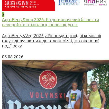
3
AgroBerry&Veg 2026. Ягідно-овочевий бізнес та
переробка: технології, інновації, успіх
AgroBerry&Veg 2026 у Рівному: провідні компанії
галузі долучаються до головної ягідно-овочевої
події року
05.08.2026