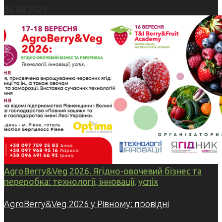
06.08.2026
AgroBerry&Veg 2026. Ягідно-овочевий бізнес та
переробка: технології, інновації, успіх
AgroBerry&Veg 2026 у Рівному: провідні