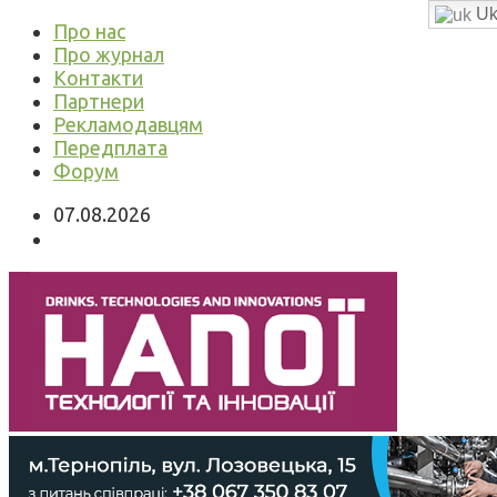
Uk
Про нас
Про журнал
Контакти
Партнери
Рекламодавцям
Передплата
Форум
07.08.2026