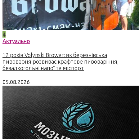
4
Актуально
12 років Volynski Browar: як березнівська
пивоварня розвиває крафтове пивоваріння,
безалкогольні напої та експорт
05.08.2026