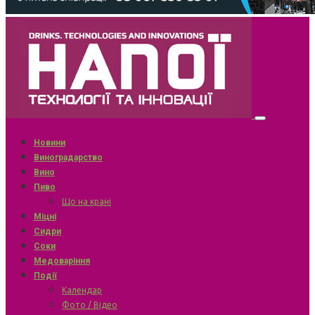
Новини
Виноградарство
Вино
Пиво
Що на крані
Міцні
Сидри
Соки
Медоваріння
Події
Календар
Фото / Відео