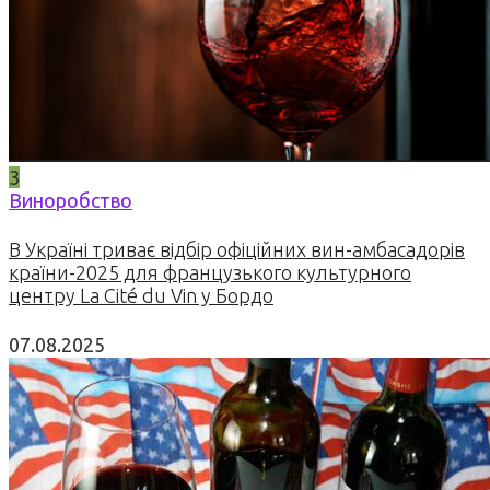
3
Виноробство
В Україні триває відбір офіційних вин-амбасадорів
країни-2025 для французького культурного
центру La Cité du Vin у Бордо
07.08.2025