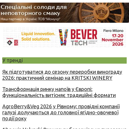
У тренді
Як підготуватися до сезону переробки винограду
2026: практичний семінар на KRITSKI WINERY
Трансформація ринку напоїв у Європі:
функціональність витісняє традиційні формати
AgroBerry&Veg 2026 у Рівному: провідні компанії
галузі долучаються до головної ягідно-овочевої
події року