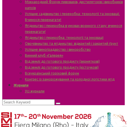
Міжнародний Форум пивоварів, дистиляторів і виробників
напоїв
Успішне садівництво і переробка: технології та інновації.
Вчимося перемагати!
Ягідництво і переробка в умовах воєнного стану: вчимося
перемагати!
Ягідництво і переробка: технології та інновації
Овочівництво та ягідництво: відкритий і закритий ґрунт
Успішне виноградарство і виноробство
Винний клуб «Галерея»
Від землі до готового продукту (зерняткові)
Від землі до готового продукту (кісточкові)
Всеукраїнський горіховий форум
Конгрес із заморожування та холодної логістики ягід
Журнали
Усі журнали