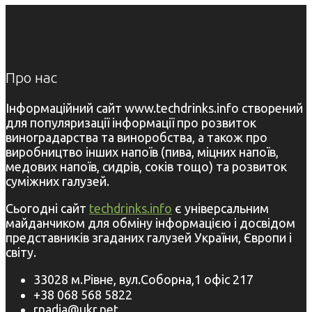
Про нас
Інформаційний сайт www.techdrinks.info створений
для популяризації інформації про розвиток
виноградарства та виноробства, а також про
виробництво інших напоїв (пива, міцних напоїв,
медових напоїв, сидрів, соків тощо) та розвиток
суміжних галузей.
Сьогодні сайт
techdrinks.info
є універсальним
майданчиком для обміну інформацією і досвідом
представників згаданих галузей України, Європи і
світу.
33028 м.Рівне, вул.Соборна,1 офіс 217
+38 068 568 5822
rnadia@ukr.net