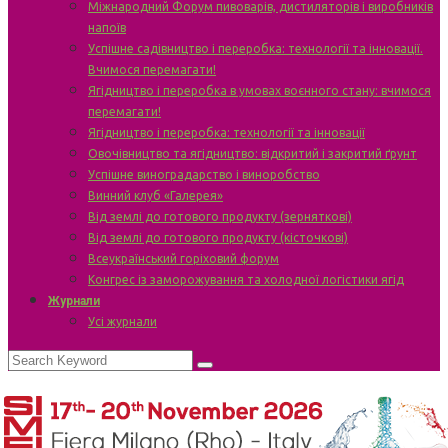
Міжнародний Форум пивоварів, дистиляторів і виробників
напоїв
Успішне садівництво і переробка: технології та інновації.
Вчимося перемагати!
Ягідництво і переробка в умовах воєнного стану: вчимося
перемагати!
Ягідництво і переробка: технології та інновації
Овочівництво та ягідництво: відкритий і закритий ґрунт
Успішне виноградарство і виноробство
Винний клуб «Галерея»
Від землі до готового продукту (зерняткові)
Від землі до готового продукту (кісточкові)
Всеукраїнський горіховий форум
Конгрес із заморожування та холодної логістики ягід
Журнали
Усі журнали