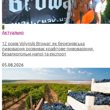
4
Актуально
12 років Volynski Browar: як березнівська
пивоварня розвиває крафтове пивоваріння,
безалкогольні напої та експорт
05.08.2026