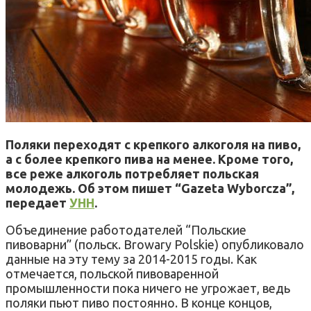
Поляки переходят с крепкого алкоголя на пиво,
а с более крепкого пива на менее. Кроме того,
все реже алкоголь потребляет польская
молодежь. Об этом пишет “Gazeta Wyborcza”,
передает
УНН
.
Объединение работодателей “Польские
пивоварни” (польск. Browary Polskie) опубликовало
данные на эту тему за 2014-2015 годы. Как
отмечается, польской пивоваренной
промышленности пока ничего не угрожает, ведь
поляки пьют пиво постоянно. В конце концов,