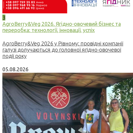
3
AgroBerry&Veg 2026. Ягідно-овочевий бізнес та
переробка: технології, інновації, успіх
AgroBerry&Veg 2026 у Рівному: провідні компанії
галузі долучаються до головної ягідно-овочевої
події року
05.08.2026