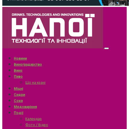
Новини
Виноградарство
Вино
Пиво
Що на крані
Міцні
Сидри
Соки
Медоваріння
Події
Календар
Фото / Відео