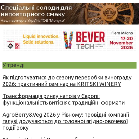
У тренді
Як підготуватися до сезону переробки винограду
2026: практичний семінар на KRITSKI WINERY
Трансформація ринку напоїв у Європі:
функціональність витісняє традиційні формати
AgroBerry&Veg 2026 у Рівному: провідні компанії
галузі долучаються до головної ягідно-овочевої
події року