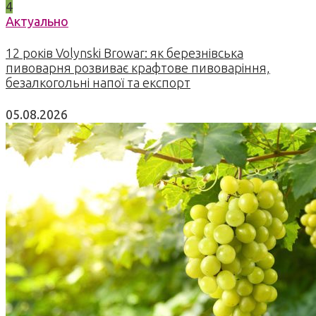
4
Актуально
12 років Volynski Browar: як березнівська
пивоварня розвиває крафтове пивоваріння,
безалкогольні напої та експорт
05.08.2026