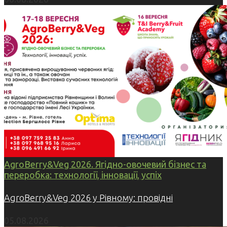
AgroBerry&Veg 2026. Ягідно-овочевий бізнес та
переробка: технології, інновації, успіх
AgroBerry&Veg 2026 у Рівному: провідні
05.08.2026