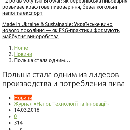
12 років Volynski Browar: як березнівська пивоварня
розвиває крафтове пивоваріння, безалкогольні
напої та експорт
Made in Ukraine & Sustainable: Українське вино
нового покоління — як ESG-практики формують
майбутнє виноробства
Home
Новини
Польша стала одним…
Польша стала одним из лидеров
производства и потребления пива
Новини
Журнал «Напої. Технології та Інновації»
14.03.2016
0
314