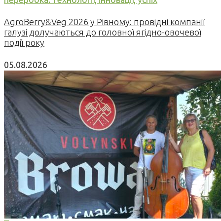
AgroBerry&Veg 2026 у Рівному: провідні компанії
галузі долучаються до головної ягідно-овочевої
події року
05.08.2026