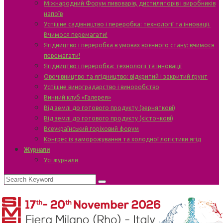
Міжнародний Форум пивоварів, дистиляторів і виробників
напоїв
Успішне садівництво і переробка: технології та інновації.
Вчимося перемагати!
Ягідництво і переробка в умовах воєнного стану: вчимося
перемагати!
Ягідництво і переробка: технології та інновації
Овочівництво та ягідництво: відкритий і закритий ґрунт
Успішне виноградарство і виноробство
Винний клуб «Галерея»
Від землі до готового продукту (зерняткові)
Від землі до готового продукту (кісточкові)
Всеукраїнський горіховий форум
Конгрес із заморожування та холодної логістики ягід
Журнали
Усі журнали