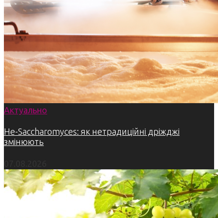
Актуально
Не-Saccharomyces: як нетрадиційні дріжджі
змінюють
07.08.2026