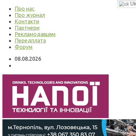
Uk
Про нас
Про журнал
Контакти
Партнери
Рекламодавцям
Передплата
Форум
08.08.2026