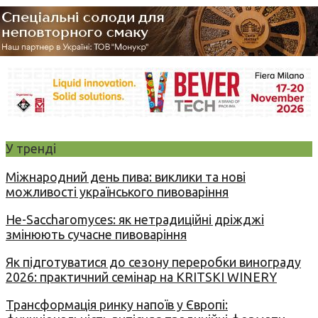
У тренді
Міжнародний день пива: виклики та нові
можливості українського пивоваріння
Не-Saccharomyces: як нетрадиційні дріжджі
змінюють сучасне пивоваріння
Як підготуватися до сезону переробки винограду
2026: практичний семінар на KRITSKI WINERY
Трансформація ринку напоїв у Європі: