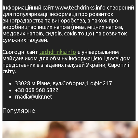
Інформаційний сайт www.techdrinks.info створений
для популяризації інформації про розвиток
виноградарства та виноробства, а також про
виробництво інших напоїв (пива, міцних напоїв,
медових напоїв, сидрів, соків тощо) та розвиток
суміжних галузей.
Сьогодні сайт
techdrinks.info
є універсальним
майданчиком для обміну інформацією і досвідом
представників згаданих галузей України, Європи і
світу.
33028 м.Рівне, вул.Соборна,1 офіс 217
+38 068 568 5822
rnadia@ukr.net
Популярне