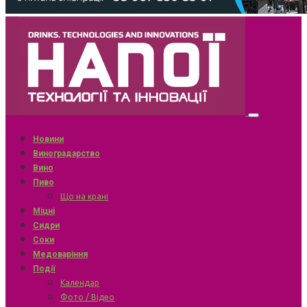
Новини
Виноградарство
Вино
Пиво
Що на крані
Міцні
Сидри
Соки
Медоваріння
Події
Календар
Фото / Відео