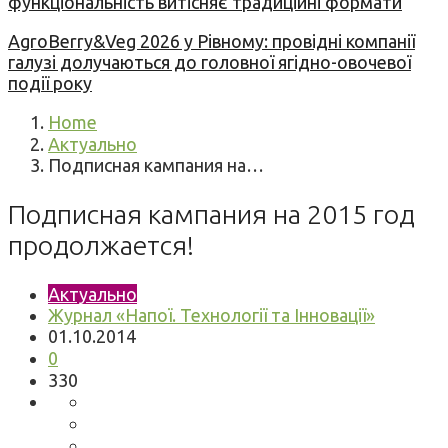
функціональність витісняє традиційні формати
AgroBerry&Veg 2026 у Рівному: провідні компанії
галузі долучаються до головної ягідно-овочевої
події року
Home
Актуально
Подписная кампания на…
Подписная кампания на 2015 год
продолжается!
Актуально
Журнал «Напої. Технології та Інновації»
01.10.2014
0
330