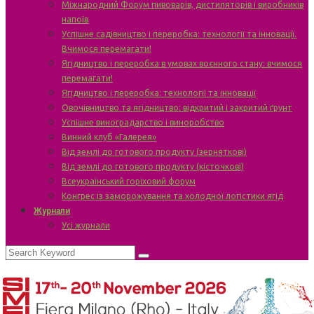
Міжнародний Форум пивоварів, дистиляторів і виробників
напоїв
Успішне садівництво і переробка: технології та інновації.
Вчимося перемагати!
Ягідництво і переробка в умовах воєнного стану: вчимося
перемагати!
Ягідництво і переробка: технології та інновації
Овочівництво та ягідництво: відкритий і закритий ґрунт
Успішне виноградарство і виноробство
Винний клуб «Галерея»
Від землі до готового продукту (зерняткові)
Від землі до готового продукту (кісточкові)
Всеукраїнський горіховий форум
Конгрес із заморожування та холодної логістики ягід
Журнали
Усі журнали