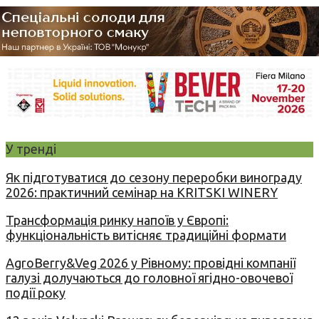
У тренді
Як підготуватися до сезону переробки винограду
2026: практичний семінар на KRITSKI WINERY
Трансформація ринку напоїв у Європі:
функціональність витісняє традиційні формати
AgroBerry&Veg 2026 у Рівному: провідні компанії
галузі долучаються до головної ягідно-овочевої
події року