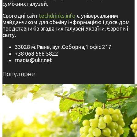
суміжних галузей.
Сьогодні сайт
techdrinks.info
є універсальним
майданчиком для обміну інформацією і досвідом
представників згаданих галузей України, Європи і
світу.
33028 м.Рівне, вул.Соборна,1 офіс 217
+38 068 568 5822
rnadia@ukr.net
Популярне