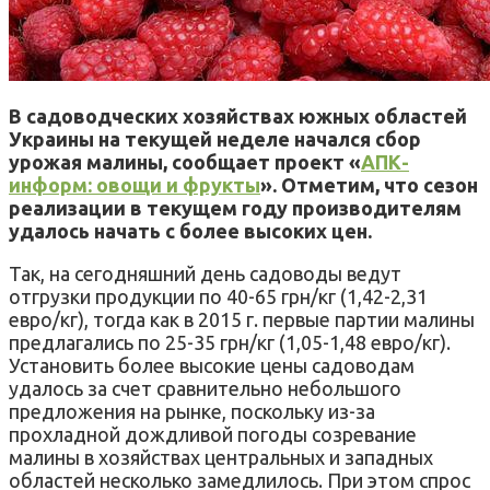
В садоводческих хозяйствах южных областей
Украины на текущей неделе начался сбор
урожая малины, сообщает проект «
АПК-
информ: овощи и фрукты
». Отметим, что сезон
реализации в текущем году производителям
удалось начать с более высоких цен.
Так, на сегодняшний день садоводы ведут
отгрузки продукции по 40-65 грн/кг (1,42-2,31
евро/кг), тогда как в 2015 г. первые партии малины
предлагались по 25-35 грн/кг (1,05-1,48 евро/кг).
Установить более высокие цены садоводам
удалось за счет сравнительно небольшого
предложения на рынке, поскольку из-за
прохладной дождливой погоды созревание
малины в хозяйствах центральных и западных
областей несколько замедлилось. При этом спрос