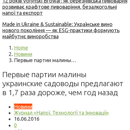
12 років Volynski Browar: як березнівська пивоварня
розвиває крафтове пивоваріння, безалкогольні
напої та експорт
Made in Ukraine & Sustainable: Українське вино
нового покоління — як ESG-практики формують
майбутнє виноробства
Home
Новини
Первые партии малины…
Первые партии малины
украинские садоводы предлагают
в 1,7 раза дороже, чем год назад
Новини
Журнал «Напої. Технології та Інновації»
16.06.2016
0