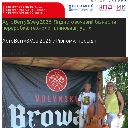
AgroBerry&Veg 2026. Ягідно-овочевий бізнес та
переробка: технології, інновації, успіх
AgroBerry&Veg 2026 у Рівному: провідні
05.08.2026