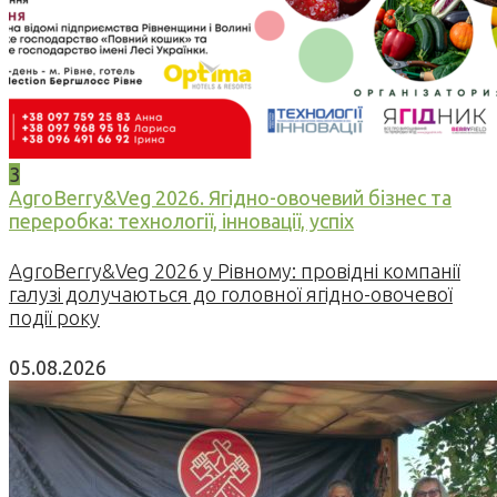
3
AgroBerry&Veg 2026. Ягідно-овочевий бізнес та
переробка: технології, інновації, успіх
AgroBerry&Veg 2026 у Рівному: провідні компанії
галузі долучаються до головної ягідно-овочевої
події року
05.08.2026