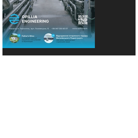
© 2013-2026 Засновники: Конєва К.В., Ящук Н.І.
Назва, концепція та дизайн проєктів медіагрупи
«Технології та Інновації» охороняється Законом
«Про авторське право». Редакція не відповідає за
тексти рекламних оголошень. Думка редакції
може не збігатися з точками зору авторів
публікацій. Передрук – з письмового дозволу
авторів проєкту.