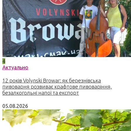
4
Актуально
12 років Volynski Browar: як березнівська
пивоварня розвиває крафтове пивоваріння,
безалкогольні напої та експорт
05.08.2026