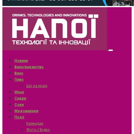
Новини
Виноградарство
Вино
Пиво
Що на крані
Міцні
Сидри
Соки
Медоваріння
Події
Календар
Фото / Відео