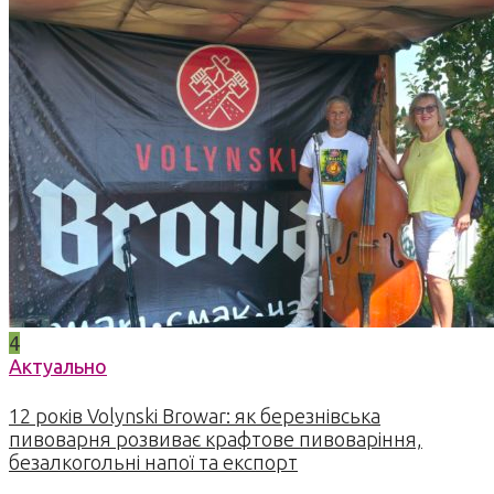
4
Актуально
12 років Volynski Browar: як березнівська
пивоварня розвиває крафтове пивоваріння,
безалкогольні напої та експорт