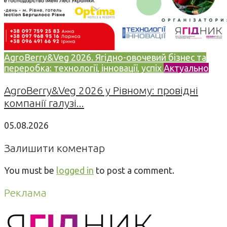
AgroBerry&Veg 2026. Ягідно-овочевий бізнес та
переробка: технології, інновації, успіх
Актуально
AgroBerry&Veg 2026 у Рівному: провідні
компанії галузі...
05.08.2026
Залишити коментар
You must be
logged in
to post a comment.
Реклама