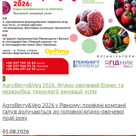
3
AgroBerry&Veg 2026. Ягідно-овочевий бізнес та
переробка: технології, інновації, успіх
AgroBerry&Veg 2026 у Рівному: провідні компанії
галузі долучаються до головної ягідно-овочевої
події року
05.08.2026