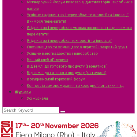
Міжнародний Форум пивоварів, дистиляторів і виробників
напоїв
Успішне садівництво і переробка: технології та інновації.
Вчимося перемагати!
Ягідництво і переробка в умовах воєнного стану: вчимося
перемагати!
Ягідництво і переробка: технології та інновації
Овочівництво та ягідництво: відкритий і закритий ґрунт
Успішне виноградарство і виноробство
Винний клуб «Галерея»
Від землі до готового продукту (зерняткові)
Від землі до готового продукту (кісточкові)
Всеукраїнський горіховий форум
Конгрес із заморожування та холодної логістики ягід
Журнали
Усі журнали