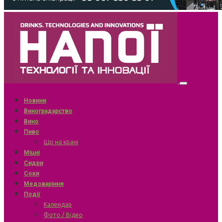
Новини
Виноградарство
Вино
Пиво
Що на крані
Міцні
Сидри
Соки
Медоваріння
Події
Календар
Фото / Відео