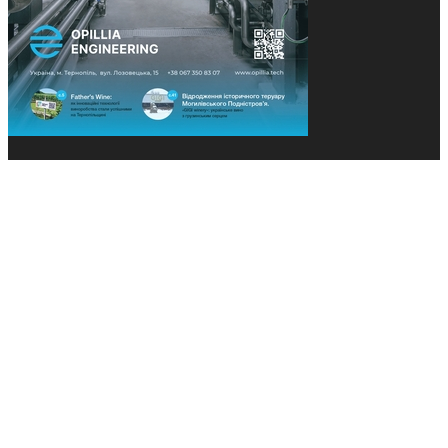
© 2013-2026 Засновники: Конєва К.В., Ящук Н.І.
Назва, концепція та дизайн проєктів медіагрупи
«Технології та Інновації» охороняється Законом
«Про авторське право». Редакція не відповідає за
тексти рекламних оголошень. Думка редакції
може не збігатися з точками зору авторів
публікацій. Передрук – з письмового дозволу
авторів проєкту.