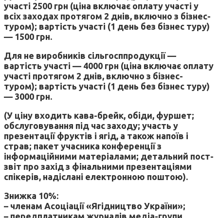
участі 2500 грн (ціна включає оплату участі у
всіх заходах протягом 2 днів, включно з бізнес-
туром); вартість участі (1 день без бізнес туру)
— 1500 грн.
Для не виробників сільгосппродукції —
вартість участі — 4000 грн (ціна включає оплату
участі протягом 2 днів, включно з бізнес-
туром); вартість участі (1 день без бізнес туру)
— 3000 грн.
(У ціну входить кава-брейк, обіди, фуршет;
обслуговування під час заходу; участь у
презентації фруктів і ягід, а також напоїв і
страв; пакет учасника конференції з
інформаційними матеріалами; детальний пост-
звіт про захід з фінальними презентаціями
спікерів, надіслані електронною поштою).
Знижка 10%:
– членам Асоціації «Ягідництво України»;
– передплатникам журналів медіа-групи