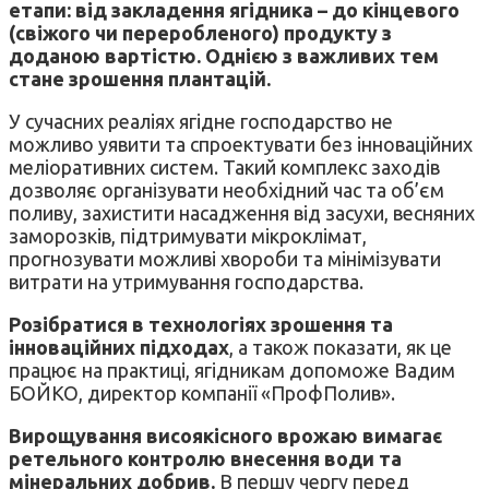
етапи: від закладення ягідника – до кінцевого
(свіжого чи переробленого) продукту з
доданою вартістю. Однією з важливих тем
стане зрошення плантацій.
У сучасних реаліях ягідне господарство не
можливо уявити та спроектувати без інноваційних
меліоративних систем. Такий комплекс заходів
дозволяє організувати необхідний час та об’єм
поливу, захистити насадження від засухи, весняних
заморозків, підтримувати мікроклімат,
прогнозувати можливі хвороби та мінімізувати
витрати на утримування господарства.
Розібратися в технологіях зрошення та
інноваційних підходах
, а також показати, як це
працює на практиці, ягідникам допоможе Вадим
БОЙКО, директор компанії «ПрофПолив».
Вирощування висоякісного врожаю вимагає
ретельного контролю внесення води та
мінеральних добрив.
В першу чергу перед