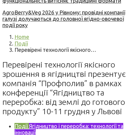
функціональність витісняє традиційні формати
AgroBerry&Veg 2026 у Рівному: провідні компанії
галузі долучаються до головної ягідно-овочевої
події року
Home
Події
Перевірені технології якісного…
Перевірені технології якісного
зрошення в ягідництві презентує
компанія “Профполив” в рамках
конференції “Ягідництво та
переробка: від землі до готового
продукту” 10-11 грудня у Львові
Події
Ягідництво і переробка: технології та
інновації