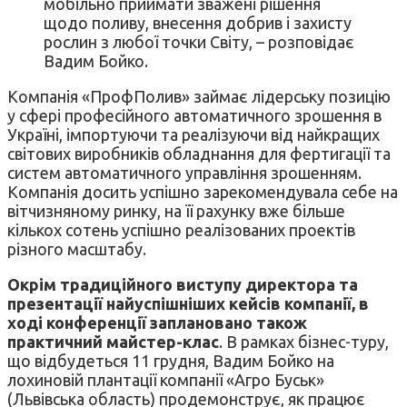
мобільно приймати зважені рішення
щодо поливу, внесення добрив і захисту
рослин з любої точки Світу, – розповідає
Вадим Бойко.
Компанія «ПрофПолив» займає лідерську позицію
у сфері професійного автоматичного зрошення в
Україні, імпортуючи та реалізуючи від найкращих
світових виробників обладнання для фертигації та
систем автоматичного управління зрошенням.
Компанія досить успішно зарекомендувала себе на
вітчизняному ринку, на її рахунку вже більше
кількох сотень успішно реалізованих проектів
різного масштабу.
Окрім традиційного виступу директора та
презентації найуспішніших кейсів компанії, в
ході конференції заплановано також
практичний майстер-клас
. В рамках бізнес-туру,
що відбудеться 11 грудня, Вадим Бойко на
лохиновій плантації компанії «Агро Буськ»
(Львівська область) продемонструє, як працює