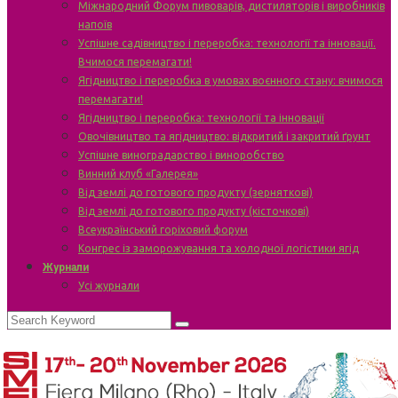
Міжнародний Форум пивоварів, дистиляторів і виробників
напоїв
Успішне садівництво і переробка: технології та інновації.
Вчимося перемагати!
Ягідництво і переробка в умовах воєнного стану: вчимося
перемагати!
Ягідництво і переробка: технології та інновації
Овочівництво та ягідництво: відкритий і закритий ґрунт
Успішне виноградарство і виноробство
Винний клуб «Галерея»
Від землі до готового продукту (зерняткові)
Від землі до готового продукту (кісточкові)
Всеукраїнський горіховий форум
Конгрес із заморожування та холодної логістики ягід
Журнали
Усі журнали