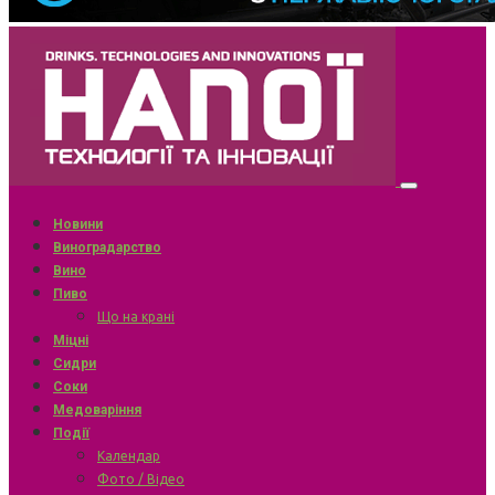
Новини
Виноградарство
Вино
Пиво
Що на крані
Міцні
Сидри
Соки
Медоваріння
Події
Календар
Фото / Відео