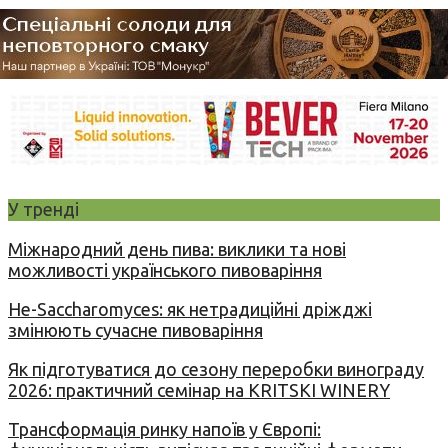
У тренді
Міжнародний день пива: виклики та нові
можливості українського пивоваріння
Не-Saccharomyces: як нетрадиційні дріжджі
змінюють сучасне пивоваріння
Як підготуватися до сезону переробки винограду
2026: практичний семінар на KRITSKI WINERY
Трансформація ринку напоїв у Європі: