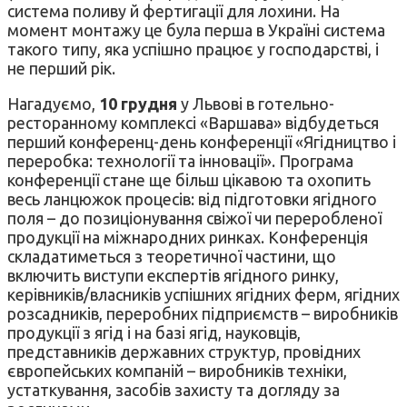
система поливу й фертигації для лохини. На
момент монтажу це була перша в Україні система
такого типу, яка успішно працює у господарстві, і
не перший рік.
Нагадуємо,
10 грудня
у Львові в готельно-
ресторанному комплексі «Варшава» відбудеться
перший конференц-день конференції «Ягідництво і
переробка: технології та інновації». Програма
конференції стане ще більш цікавою та охопить
весь ланцюжок процесів: від підготовки ягідного
поля – до позиціонування свіжої чи переробленої
продукції на міжнародних ринках. Конференція
складатиметься з теоретичної частини, що
включить виступи експертів ягідного ринку,
керівників/власників успішних ягідних ферм, ягідних
розсадників, переробних підприємств – виробників
продукції з ягід і на базі ягід, науковців,
представників державних структур, провідних
європейських компаній – виробників техніки,
устаткування, засобів захисту та догляду за