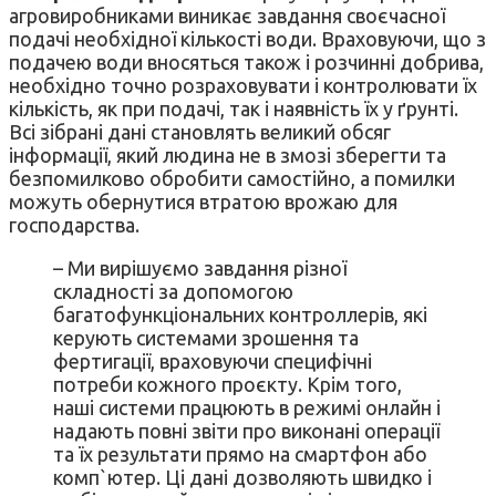
агровиробниками виникає завдання своєчасної
подачі необхідної кількості води. Враховуючи, що з
подачею води вносяться також і розчинні добрива,
необхідно точно розраховувати і контролювати їх
кількість, як при подачі, так і наявність їх у ґрунті.
Всі зібрані дані становлять великий обсяг
інформації, який людина не в змозі зберегти та
безпомилково обробити самостійно, а помилки
можуть обернутися втратою врожаю для
господарства.
– Ми вирішуємо завдання різної
складності за допомогою
багатофункціональних контроллерів, які
керують системами зрошення та
фертигації, враховуючи специфічні
потреби кожного проєкту. Крім того,
наші системи працюють в режимі онлайн і
надають повні звіти про виконані операції
та їх результати прямо на смартфон або
комп`ютер. Ці дані дозволяють швидко і