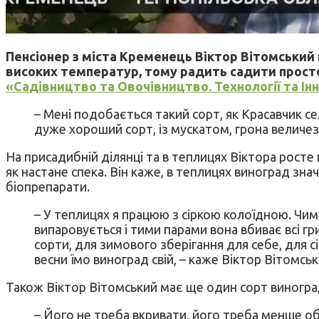
Пенсіонер з міста Кременець Віктор Вітомський 
високих температур, тому радить садити просто н
«Садівництво та Овочівництво. Технології та Інн
– Мені подобається такий сорт, як Красавчик се
дуже хороший сорт, із мускатом, грона величезн
На присадибній ділянці та в теплицях Віктора рост
як настане спека. Він каже, в теплицях виноград знач
біопрепарати.
– У теплицях я працюю з сіркою колоїдною. Чим 
випаровується і тими парами вона вбиває всі гр
сорти, для зимового зберігання для себе, для с
весни їмо виноград свій, – каже Віктор Вітомськ
Також Віктор Вітомський має ще один сорт виноград
– Його не треба вкривати, його треба менше обр