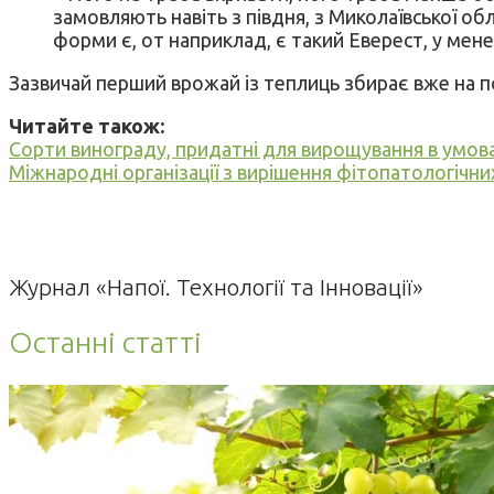
замовляють навіть з півдня, з Миколаївської обл
форми є, от наприклад, є такий Еверест, у мене 
Зазвичай перший врожай із теплиць збирає вже на по
Читайте також:
Сорти винограду, придатні для вирощування в умов
Міжнародні організації з вирішення фітопатологічн
Журнал «Напої. Технології та Інновації»
Останні статті