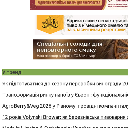
У тренді
Як підготуватися до сезону переробки винограду 2
Трансформація ринку напоїв у Європі: функціональні
AgroBerry&Veg 2026 у Рівному: провідні компанії гал
12 років Volynski Browar: як березнівська пивоварня