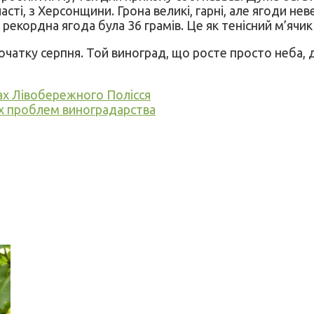
асті, з Херсонщини. Грона великі, гарні, але ягоди нев
рекордна ягода була 36 грамів. Це як тенісний м’ячик
чатку серпня. Той виноград, що росте просто неба, до
ах Лівобережного Полісся
их проблем виноградарства