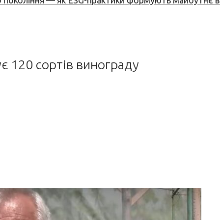
вого покоління — як ESG-практики формують майбутнє
є 120 сортів винограду