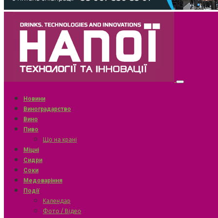
Новини
Виноградарство
Вино
Пиво
Що на крані
Міцні
Сидри
Соки
Медоваріння
Події
Календар
Фото / Відео