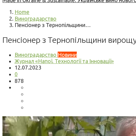
Made in Ukraine & Sustainable: Українське вино но
Home
Виноградарство
Пенсіонер з Тернопільщини…
Пенсіонер з Тернопільщини вирощу
Виноградарство
Новини
Журнал «Напої. Технології та Інновації»
12.07.2023
0
878