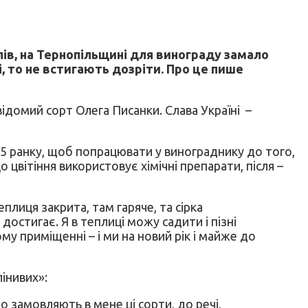
лів, на Тернопільщині для винограду замало
і, то не встигають дозріти. Про це пише
відомий сорт Олега Писанки. Слава Україні –
 5 ранку, щоб попрацювати у винограднику до того,
о цвітіння використовує хімічні препарати, після –
плиця закрита, там гаряче, та сірка
достигає. Я в теплиці можу садити і пізні
му приміщенні – і ми на новий рік і майже до
інивих»:
о замовляють в мене ці сорти, до речі,