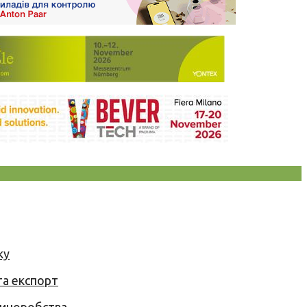
ку
та експорт