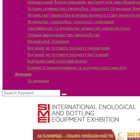
Міжнародний Форум пивоварів, дистиляторів і виробників н
Успішне садівництво і переробка: технології та інновації. В
Ягідництво і переробка в умовах воєнного стану: вчимося п
Ягідництво і переробка: технології та інновації
Овочівництво та ягідництво: відкритий і закритий ґрунт
Успішне виноградарство і виноробство
Винний клуб «Галерея»
Від землі до готового продукту (зерняткові)
Від землі до готового продукту (кісточкові)
Всеукраїнський горіховий форум
Конгрес із заморожування та холодної логістики ягід
Журнали
Усі журнали