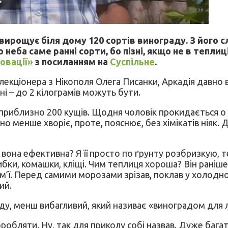
вирощує біля дому 120 сортів винограду. З його с
еба саме ранні сорти, бо пізні, якщо не в теплиц
овації»
з посиланням на
Суспільне
.
лекціонера з Нікополя Олега Писанки, Аркадія давно 
і – до 2 кілограмів можуть бути.
е приблизно 200 кущів. Щодня чоловік прокидається о
но менше хворіє, проте, пояснює, без хімікатів ніяк. Д
вона ефективна? Я її просто по ґрунту розбризкую, те
ибки, комашки, кліщі. Чим теплиця хороша? Він раніше 
ім’ї. Перед самими морозами зрізав, поклав у холодно
ий.
у, менш вибагливий, який називає «виноградом для л
обляти. Ну, так для приколу собі назвав. Дуже багат