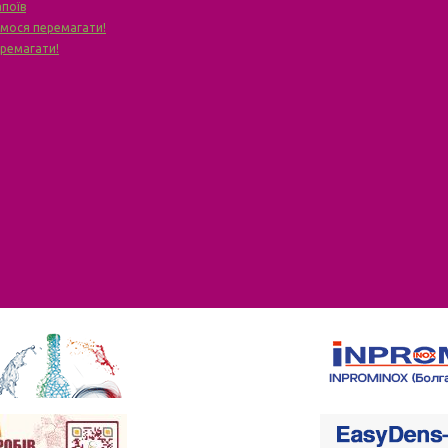
апоїв
чимося перемагати!
еремагати!