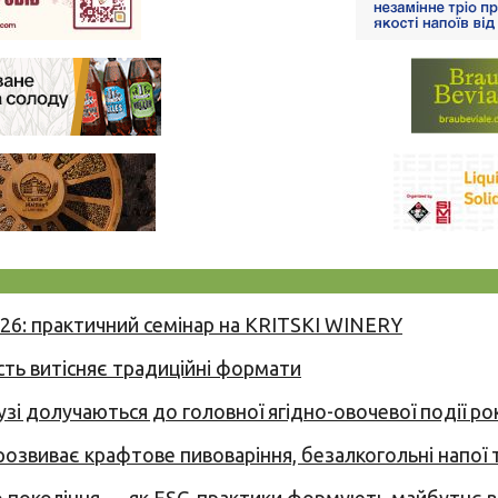
026: практичний семінар на KRITSKI WINERY
сть витісняє традиційні формати
узі долучаються до головної ягідно-овочевої події ро
 розвиває крафтове пивоваріння, безалкогольні напої 