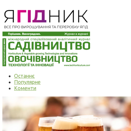
Останнє
Популярне
Коменти