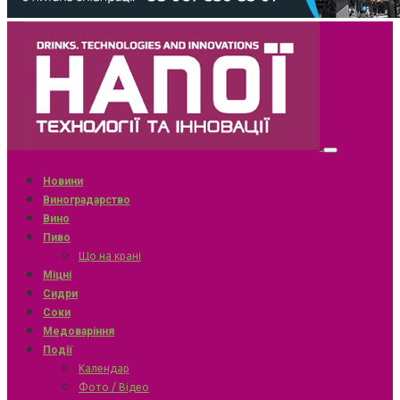
Новини
Виноградарство
Вино
Пиво
Що на крані
Міцні
Сидри
Соки
Медоваріння
Події
Календар
Фото / Відео