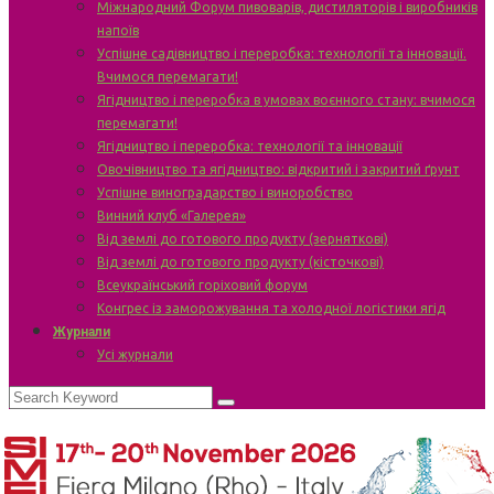
Міжнародний Форум пивоварів, дистиляторів і виробників
напоїв
Успішне садівництво і переробка: технології та інновації.
Вчимося перемагати!
Ягідництво і переробка в умовах воєнного стану: вчимося
перемагати!
Ягідництво і переробка: технології та інновації
Овочівництво та ягідництво: відкритий і закритий ґрунт
Успішне виноградарство і виноробство
Винний клуб «Галерея»
Від землі до готового продукту (зерняткові)
Від землі до готового продукту (кісточкові)
Всеукраїнський горіховий форум
Конгрес із заморожування та холодної логістики ягід
Журнали
Усі журнали