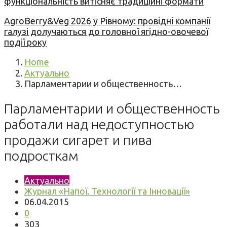
функціональність витісняє традиційні формати
AgroBerry&Veg 2026 у Рівному: провідні компанії
галузі долучаються до головної ягідно-овочевої
події року
Home
Актуально
Парламентарии и общественность…
Парламентарии и общественность
работали над недоступностью
продажи сигарет и пива
подросткам
Актуально
Журнал «Напої. Технології та Інновації»
06.04.2015
0
303