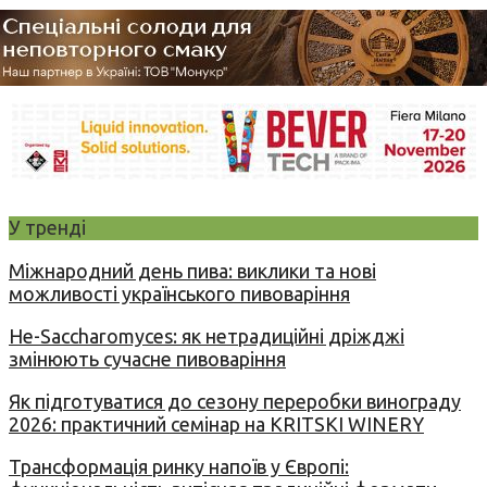
У тренді
Міжнародний день пива: виклики та нові
можливості українського пивоваріння
Не-Saccharomyces: як нетрадиційні дріжджі
змінюють сучасне пивоваріння
Як підготуватися до сезону переробки винограду
2026: практичний семінар на KRITSKI WINERY
Трансформація ринку напоїв у Європі: