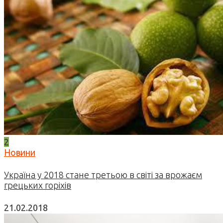
2
Новини
Україна у 2018 стане третьою в світі за врожаєм
грецьких горіхів
21.02.2018