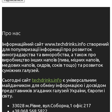
Про нас
Інформаційний сайт www.techdrinks.info створений
для популяризації інформації про розвиток
виноградарства та виноробства, а також про
виробництво інших напоїв (пива, міцних напоїв,
медових напоїв, сидрів, соків тощо) та розвиток
суміжних галузей.
Сьогодні сайт
techdrinks.info
є універсальним
майданчиком для обміну інформацією і досвідом
представників згаданих галузей України, Європи і
світу.
33028 м.Рівне, вул.Соборна,1 офіс 217
+38 068 568 5822