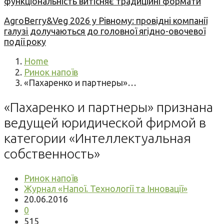
функціональність витісняє традиційні формати
AgroBerry&Veg 2026 у Рівному: провідні компанії
галузі долучаються до головної ягідно-овочевої
події року
Home
Ринок напоїв
«Пахаренко и партнеры»…
«Пахаренко и партнеры» признана
ведущей юридической фирмой в
категории «Интеллектуальная
собственность»
Ринок напоїв
Журнал «Напої. Технології та Інновації»
20.06.2016
0
515