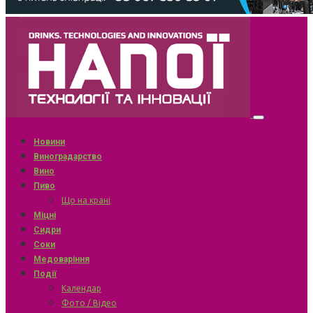
Новини
Виноградарство
Вино
Пиво
Що на крані
Міцні
Сидри
Соки
Медоваріння
Події
Календар
Фото / Відео