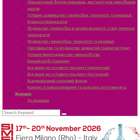
Міжнародний Форум пивоварів, дистиляторів і виробників
напоїв
Успішне садівництво і переробка: технології та інновації.
Вчимося перемагати!
Ягідництво і переробка в умовах воєнного стану: вчимося
перемагати!
Ягідництво і переробка: технології та інновації
Овочівництво та ягідництво: відкритий і закритий ґрунт
Успішне виноградарство і виноробство
Винний клуб «Галерея»
Від землі до готового продукту (зерняткові)
Від землі до готового продукту (кісточкові)
Всеукраїнський горіховий форум
Конгрес із заморожування та холодної логістики ягід
Журнали
Усі журнали