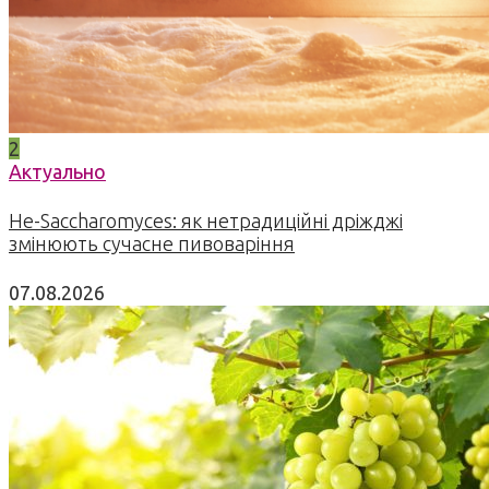
2
Актуально
Не-Saccharomyces: як нетрадиційні дріжджі
змінюють сучасне пивоваріння
07.08.2026