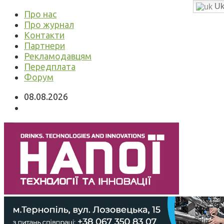
Uk
Про нас
Про журнал
Контакти
Партнери
Рекламодавцям
Передплата
Форум
08.08.2026