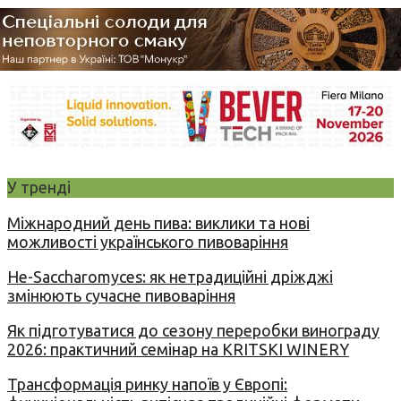
У тренді
Міжнародний день пива: виклики та нові
можливості українського пивоваріння
Не-Saccharomyces: як нетрадиційні дріжджі
змінюють сучасне пивоваріння
Як підготуватися до сезону переробки винограду
2026: практичний семінар на KRITSKI WINERY
Трансформація ринку напоїв у Європі: