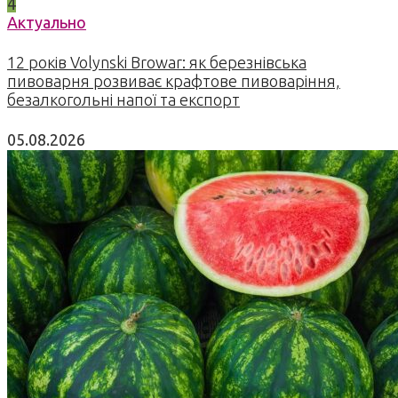
4
Актуально
12 років Volynski Browar: як березнівська
пивоварня розвиває крафтове пивоваріння,
безалкогольні напої та експорт
05.08.2026