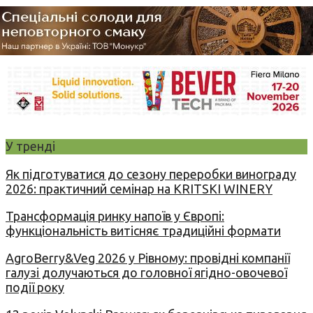
У тренді
Як підготуватися до сезону переробки винограду
2026: практичний семінар на KRITSKI WINERY
Трансформація ринку напоїв у Європі:
функціональність витісняє традиційні формати
AgroBerry&Veg 2026 у Рівному: провідні компанії
галузі долучаються до головної ягідно-овочевої
події року