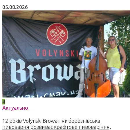
05.08.2026
4
Актуально
12 років Volynski Browar: як березнівська
пивоварня розвиває крафтове пивоваріння,