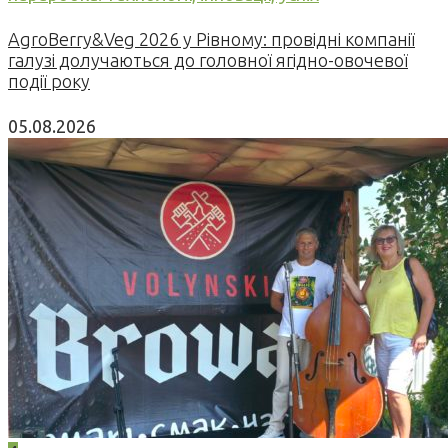
AgroBerry&Veg 2026 у Рівному: провідні компанії
галузі долучаються до головної ягідно-овочевої
події року
05.08.2026