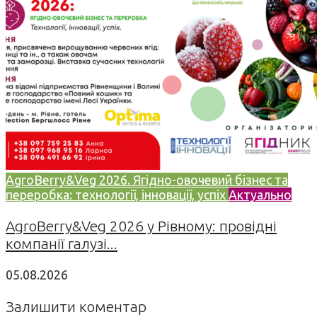
AgroBerry&Veg 2026. Ягідно-овочевий бізнес та
переробка: технології, інновації, успіх
Актуально
AgroBerry&Veg 2026 у Рівному: провідні
компанії галузі...
05.08.2026
Залишити коментар