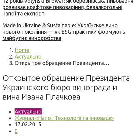
12 років Volynski Browar: як березнівська пивоварня
розвиває крафтове пивоваріння, безалкогольні
напої та експорт
Made in Ukraine & Sustainable: Українське вино
нового покоління — як ESG-практики формують
майбутнє виноробства
Home
Актуально
Открытое обращение Президента…
Открытое обращение Президента
Украинского бюро винограда и
вина Ивана Плачкова
Актуально
Журнал «Напої. Технології та Інновації»
17.02.2015
0