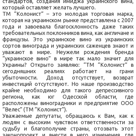
стандартов, создания имиджа украинского вина,
который оставляет желать лучшего.
ТМ “Колонист” – это молодая торговая марка,
которая на украинском рынке представлена с 2007
года и завоевала благосклонность даже таких
требовательных поклонников вина, как англичане и
французы. Это украинское вино из украинских
сортов винограда и украинских саженцев знают и
уважают в мире. Неужели рождения бренда
“украинское вино” в мире так мало значит для
Украины? Открыто заявляю: “ТМ “Колонист” в
сегодняшних реалиях работает на грани
убыточности. Доход отсутствует, возврат
инвестиций отсутствуют. Но наше производство
крайне необходимо для такого депрессивного
региона, как юг Одесской области, где
расположены виноградники и предприятие ООО
“Велес” (ТМ “Колонист”).
Уважаемые депутаты, обращаюсь к Вам, как к
людям с высоким чувством ответственности за
судьбу и благополучие страны, отозвать этот
законопроект и внести в него изменения, где