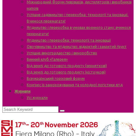
Міжнародний Форум пивоварів, дистиляторів і виробників
напоїв
Успішне садівництво і переробка: технології та інновації.
Вчимося перемагати!
Ягідництво і переробка в умовах воєнного стану: вчимося
перемагати!
Ягідництво і переробка: технології та інновації
Овочівництво та ягідництво: відкритий і закритий ґрунт
Успішне виноградарство і виноробство
Винний клуб «Галерея»
Від землі до готового продукту (зерняткові)
Від землі до готового продукту (кісточкові)
Всеукраїнський горіховий форум
Конгрес із заморожування та холодної логістики ягід
Журнали
Усі журнали