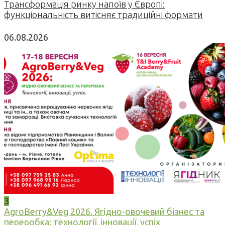
Трансформація ринку напоїв у Європі:
функціональність витісняє традиційні формати
06.08.2026
3
AgroBerry&Veg 2026. Ягідно-овочевий бізнес та
переробка: технології, інновації, успіх