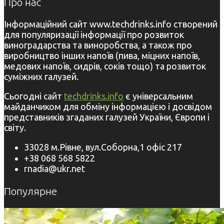
Про нас
Інформаційний сайт www.techdrinks.info створений
для популяризації інформації про розвиток
виноградарства та виноробства, а також про
виробництво інших напоїв (пива, міцних напоїв,
медових напоїв, сидрів, соків тощо) та розвиток
суміжних галузей.
Сьогодні сайт
techdrinks.info
є універсальним
майданчиком для обміну інформацією і досвідом
представників згаданих галузей України, Європи і
світу.
33028 м.Рівне, вул.Соборна,1 офіс 217
+38 068 568 5822
rnadia@ukr.net
Популярне