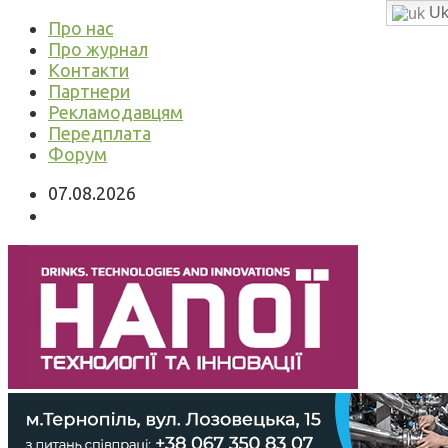
Uk
Про нас
Про журнал
Контакти
Партнери
Рекламодавцям
Передплата
Форум
07.08.2026