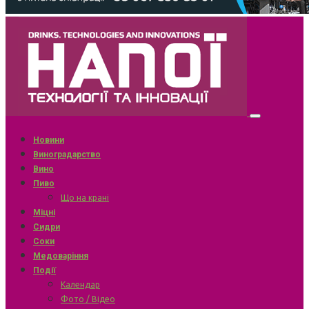
Новини
Виноградарство
Вино
Пиво
Що на крані
Міцні
Сидри
Соки
Медоваріння
Події
Календар
Фото / Відео