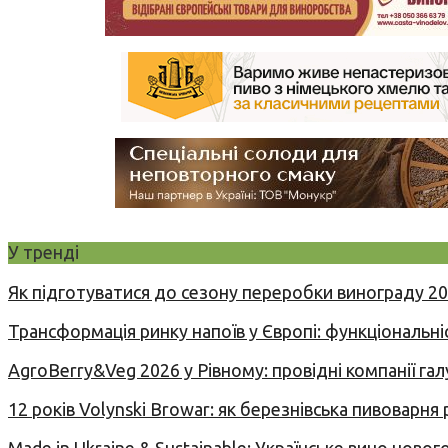
У тренді
Як підготуватися до сезону переробки винограду 2
Трансформація ринку напоїв у Європі: функціональні
AgroBerry&Veg 2026 у Рівному: провідні компанії гал
12 років Volynski Browar: як березнівська пивоварня