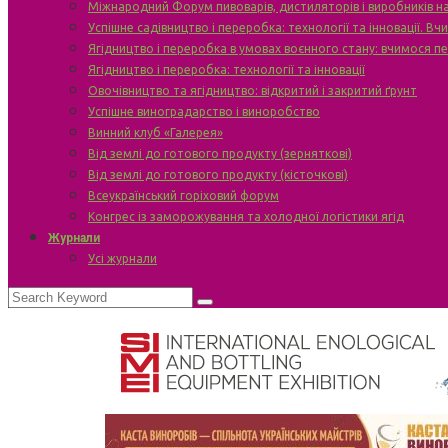
Міжнародний Форум пивоварів, дистиляторів і виробників н
Успішне садівництво і переробка: технології та інновації. В
Ягідництво і переробка в умовах воєнного стану: вчимося п
Ягідництво і переробка: технології та інновації
Овочівництво та ягідництво: відкритий і закритий ґрунт
Успішне виноградарство і виноробство
Винний клуб «Галерея»
Від землі до готового продукту (зерняткові)
Від землі до готового продукту (кісточкові)
Всеукраїнський горіховий форум
Конгрес із заморожування та холодної логістики ягід
Журнали
Усі журнали