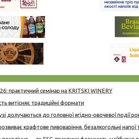
026: практичний семінар на KRITSKI WINERY
сть витісняє традиційні формати
узі долучаються до головної ягідно-овочевої події ро
 розвиває крафтове пивоваріння, безалкогольні напої 