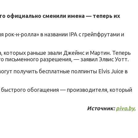
то официально сменили имена — теперь их
 рок-н-ролла» в названии IPA с грейпфрутами и
ов, которых раньше звали Джеймс и Мартин. Теперь
го письменного разрешения, — заявил Элвис Уотт.
гут получить бесплатные полпинты Elvis Juice в
 быстрого обогащения — производителя, который
Источник:
pivo.by.