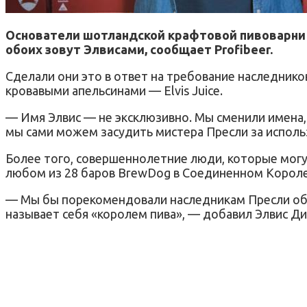
Основатели шотландской крафтовой пивоварни 
обоих зовут Элвисами, сообщает Profibeer.
Сделали они это в ответ на требование наследников
кровавыми апельсинами — Elvis Juice.
— Имя Элвис — не эксклюзивно. Мы сменили имена, и
мы сами можем засудить мистера Пресли за использ
Более того, совершеннолетние люди, которые могут
любом из 28 баров BrewDog в Соединенном Короле
— Мы бы порекомендовали наследникам Пресли обр
называет себя «королем пива», — добавил Элвис Дик