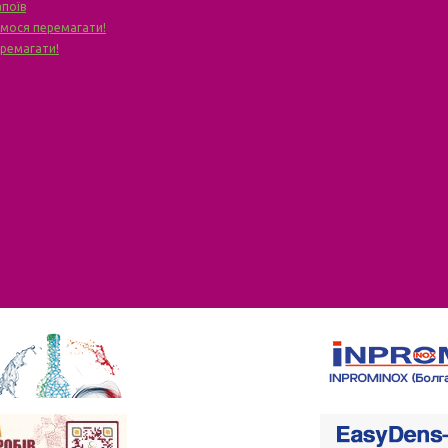
апоїв
чимося перемагати!
еремагати!