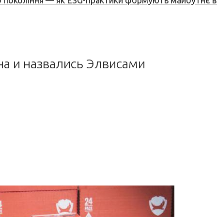
вого покоління — як ESG-практики формують майбутнє
а и назвались Элвисами