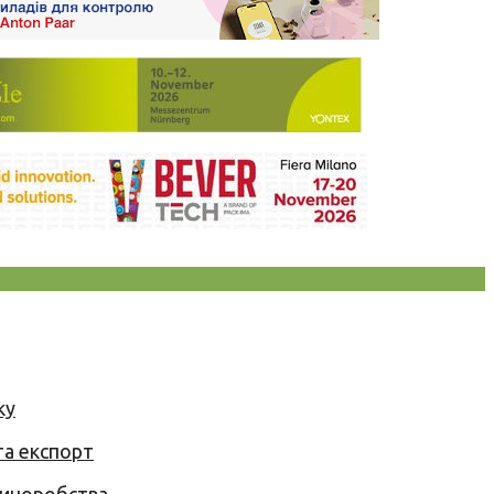
ку
та експорт