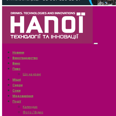
Новини
Виноградарство
Вино
Пиво
Що на крані
Міцні
Сидри
Соки
Медоваріння
Події
Календар
Фото / Відео