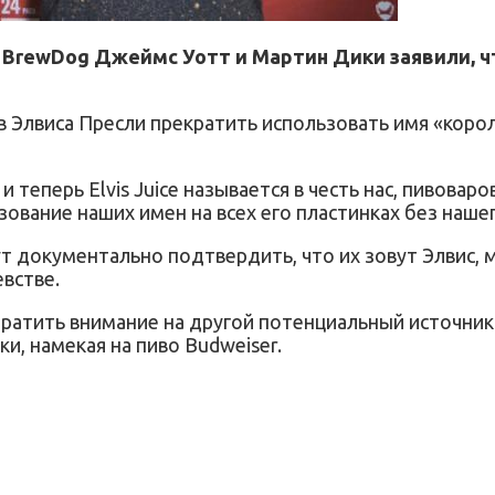
BrewDog Джеймс Уотт и Мартин Дики заявили, ч
 Элвиса Пресли прекратить использовать имя «короля
 теперь Elvis Juice называется в честь нас, пивовар
ование наших имен на всех его пластинках без наше
 документально подтвердить, что их зовут Элвис, мо
встве.
атить внимание на другой потенциальный источник
и, намекая на пиво Budweiser.