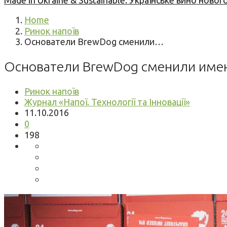
Made in Ukraine & Sustainable: Українське вино но
Home
Ринок напоїв
Основатели BrewDog сменили…
Основатели BrewDog сменили имен
Ринок напоїв
Журнал «Напої. Технології та Інновації»
11.10.2016
0
198