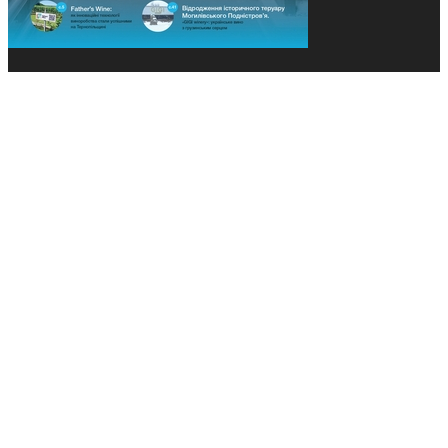
© 2013-2026 Засновники: Конєва К.В., Ящук Н.І.
Назва, концепція та дизайн проєктів медіагрупи
«Технології та Інновації» охороняється Законом
«Про авторське право». Редакція не відповідає за
тексти рекламних оголошень. Думка редакції
може не збігатися з точками зору авторів
публікацій. Передрук – з письмового дозволу
авторів проєкту.