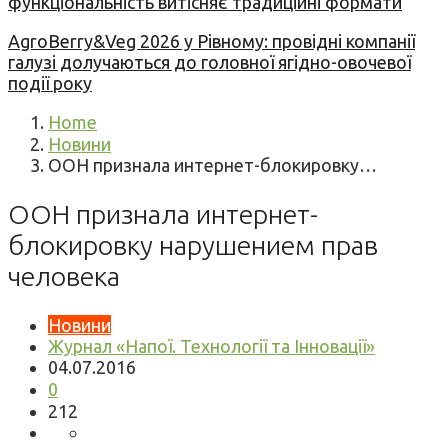
функціональність витісняє традиційні формати
AgroBerry&Veg 2026 у Рівному: провідні компанії
галузі долучаються до головної ягідно-овочевої
події року
Home
Новини
ООН признала интернет-блокировку…
ООН признала интернет-
блокировку нарушением прав
человека
Новини
Журнал «Напої. Технології та Інновації»
04.07.2016
0
212