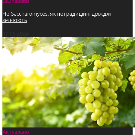
Актуально
Не-Saccharomyces: як нетрадиційні дріжджі
змінюють
07.08.2026
Актуально