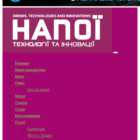
Новини
Виноградарство
Вино
Пиво
Що на крані
Міцні
Сидри
Соки
Медоваріння
Події
Календар
Фото / Відео