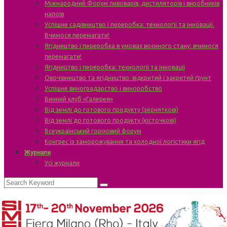
Міжнародний Форум пивоварів, дистиляторів і виробників
напоїв
Успішне садівництво і переробка: технології та інновації.
Вчимося перемагати!
Ягідництво і переробка в умовах воєнного стану: вчимося
перемагати!
Ягідництво і переробка: технології та інновації
Овочівництво та ягідництво: відкритий і закритий ґрунт
Успішне виноградарство і виноробство
Винний клуб «Галерея»
Від землі до готового продукту (зерняткові)
Від землі до готового продукту (кісточкові)
Всеукраїнський горіховий форум
Конгрес із заморожування та холодної логістики ягід
Журнали
Усі журнали