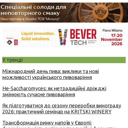
У тренді
Міжнародний день пива: виклики та нові
можливості українського пивоваріння
Не-Saccharomyces: як нетрадиційні дріжджі
змінюють сучасне пивоваріння
Як підготуватися до сезону переробки винограду
2026: практичний семінар на KRITSKI WINERY
Трансформація ринку напоїв у Європі: