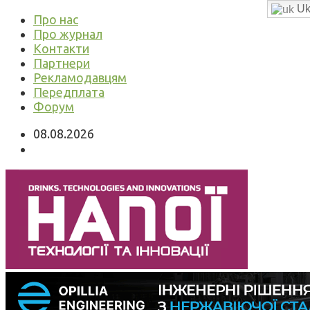
Uk
Про нас
Про журнал
Контакти
Партнери
Рекламодавцям
Передплата
Форум
08.08.2026