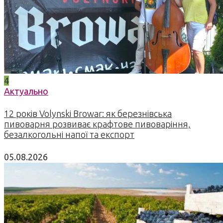
4
Актуально
12 років Volynski Browar: як березнівська
пивоварня розвиває крафтове пивоваріння,
безалкогольні напої та експорт
05.08.2026