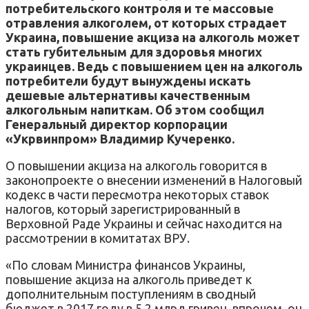
потребительского контроля и те массовые
отравления алкоголем, от которых страдает
Украина, повышение акциза на алкоголь может
стать губительным для здоровья многих
украинцев. Ведь с повышением цен на алкоголь
потребители будут вынуждены искать
дешевые альтернативы качественным
алкогольным напиткам. Об этом сообщил
Генеральный директор корпорации
«Укрвинпром» Владимир Кучеренко.
О повышении акциза на алкоголь говорится в
законопроекте о внесении изменений в Налоговый
кодекс в части пересмотра некоторых ставок
налогов, который зарегистрированный в
Верховной Раде Украины и сейчас находится на
рассмотрении в комитатах ВРУ.
«По словам Министра финансов Украины,
повышение акциза на алкоголь приведет к
дополнительным поступлениям в сводный
бюджет в 2017 году в 5,2 млрд гривен, впрочем, он