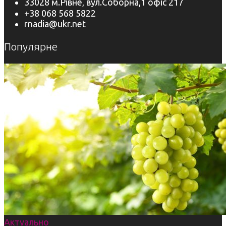
33028 м.Рівне, вул.Соборна,1 офіс 217
+38 068 568 5822
rnadia@ukr.net
Популярне
Актуально