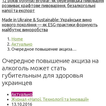
12 років Volynski Browar: як березнівська пивоварня
розвиває крафтове пивоваріння, безалкогольні
напої та експорт
Made in Ukraine & Sustainable: Українське вино
нового покоління — як ESG-практики формують
майбутнє виноробства
Home
Актуально
Очередное повышение акциза…
Очередное повышение акциза на
алкоголь может стать
губительным для здоровья
украинцев
Актуально
Журнал «Напої. Технології та Інновації»
13.10.2016