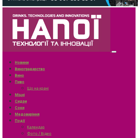
Новини
Виноградарство
Вино
Пиво
Що на крані
Міцні
Сидри
Соки
Медоваріння
Події
Календар
Фото / Відео