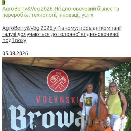
3
AgroBerry&Veg 2026. Ягідно-овочевий бізнес та
переробка: технології, інновації, успіх
AgroBerry&Veg 2026 у Рівному: провідні компанії
галузі долучаються до головної ягідно-овочевої
події року
05.08.2026