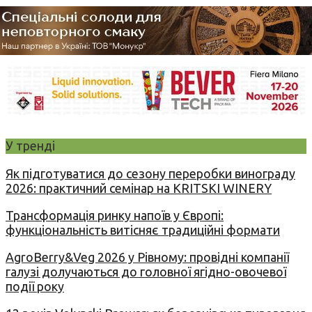
У тренді
Як підготуватися до сезону переробки винограду
2026: практичний семінар на KRITSKI WINERY
Трансформація ринку напоїв у Європі:
функціональність витісняє традиційні формати
AgroBerry&Veg 2026 у Рівному: провідні компанії
галузі долучаються до головної ягідно-овочевої
події року