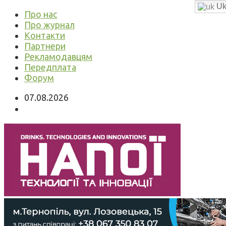
Uk
Про нас
Про журнал
Контакти
Партнери
Рекламодавцям
Передплата
Форум
07.08.2026