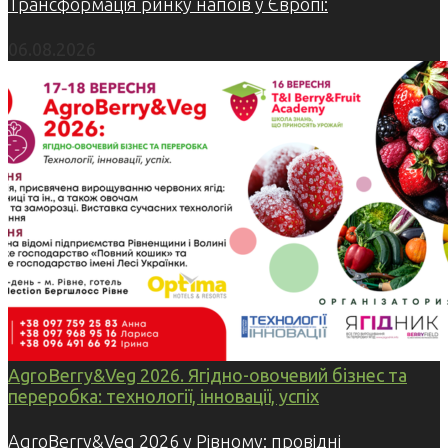
Трансформація ринку напоїв у Європі:
06.08.2026
AgroBerry&Veg 2026. Ягідно-овочевий бізнес та
переробка: технології, інновації, успіх
AgroBerry&Veg 2026 у Рівному: провідні