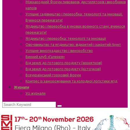
Міжнародний Форум пивоварів, дистиляторів і виробників
напоїв
Успішне садівництво і переробка: технології та інновації.
Вчимося перемагати!
Ягідництво і переробка в умовах воєнного стану: вчимося
перемагати!
Ягідництво і переробка: технології та інновації
Овочівництво та ягідництво: відкритий і закритий ґрунт
Успішне виноградарство і виноробство
Винний клуб «Галерея»
Від землі до готового продукту (зерняткові)
Від землі до готового продукту (кісточкові)
Всеукраїнський горіховий форум
Конгрес із заморожування та холодної логістики ягід
Журнали
Усі журнали