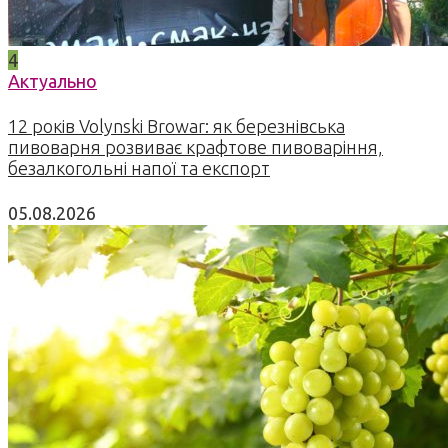
4
Актуально
12 років Volynski Browar: як березнівська
пивоварня розвиває крафтове пивоваріння,
безалкогольні напої та експорт
05.08.2026