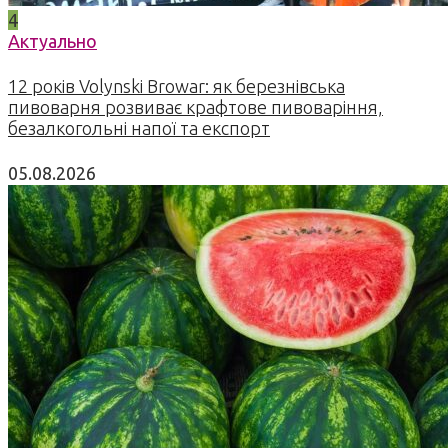
4
Актуально
12 років Volynski Browar: як березнівська
пивоварня розвиває крафтове пивоваріння,
безалкогольні напої та експорт
05.08.2026