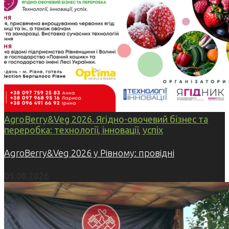
AgroBerry&Veg 2026. Ягідно-овочевий бізнес та
переробка: технології, інновації, успіх
AgroBerry&Veg 2026 у Рівному: провідні
05.08.2026