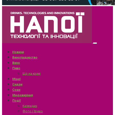
Новини
Виноградарство
Вино
Пиво
Що на крані
Міцні
Сидри
Соки
Медоваріння
Події
Календар
Фото / Відео