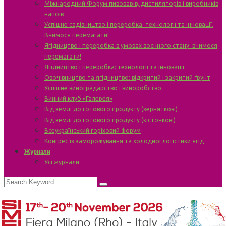
Міжнародний Форум пивоварів, дистиляторів і виробників
напоїв
Успішне садівництво і переробка: технології та інновації.
Вчимося перемагати!
Ягідництво і переробка в умовах воєнного стану: вчимося
перемагати!
Ягідництво і переробка: технології та інновації
Овочівництво та ягідництво: відкритий і закритий ґрунт
Успішне виноградарство і виноробство
Винний клуб «Галерея»
Від землі до готового продукту (зерняткові)
Від землі до готового продукту (кісточкові)
Всеукраїнський горіховий форум
Конгрес із заморожування та холодної логістики ягід
Журнали
Усі журнали