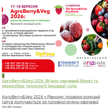
3
AgroBerry&Veg 2026. Ягідно-овочевий бізнес та
переробка: технології, інновації, успіх
AgroBerry&Veg 2026 у Рівному: провідні компанії
галузі долучаються до головної ягідно-овочевої
події року