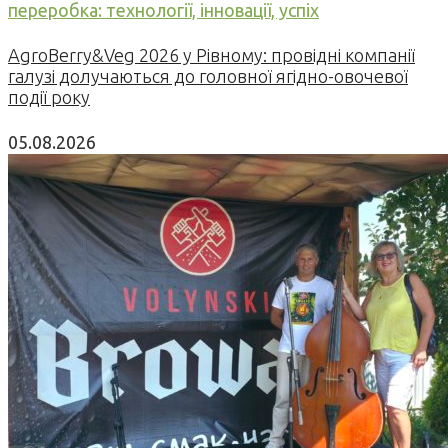
переробка: технології, інновації, успіх
AgroBerry&Veg 2026 у Рівному: провідні компанії
галузі долучаються до головної ягідно-овочевої
події року
05.08.2026