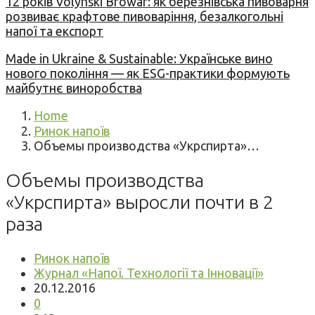
12 років Volynski Browar: як березнівська пивоварня
розвиває крафтове пивоваріння, безалкогольні
напої та експорт
Made in Ukraine & Sustainable: Українське вино
нового покоління — як ESG-практики формують
майбутнє виноробства
Home
Ринок напоїв
Объемы производства «Укрспирта»…
Объемы производства
«Укрспирта» выросли почти в 2
раза
Ринок напоїв
Журнал «Напої. Технології та Інновації»
20.12.2016
0