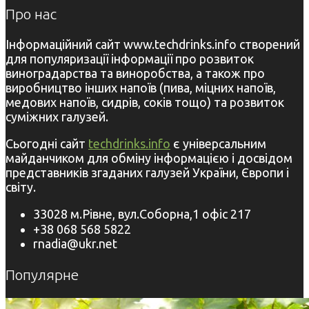
Про нас
Інформаційний сайт www.techdrinks.info створений
для популяризації інформації про розвиток
виноградарства та виноробства, а також про
виробництво інших напоїв (пива, міцних напоїв,
медових напоїв, сидрів, соків тощо) та розвиток
суміжних галузей.
Сьогодні сайт
techdrinks.info
є універсальним
майданчиком для обміну інформацією і досвідом
представників згаданих галузей України, Європи і
світу.
33028 м.Рівне, вул.Соборна,1 офіс 217
+38 068 568 5822
rnadia@ukr.net
Популярне