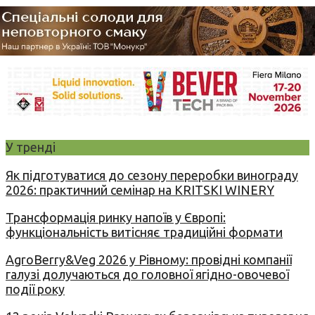
У тренді
Як підготуватися до сезону переробки винограду
2026: практичний семінар на KRITSKI WINERY
Трансформація ринку напоїв у Європі:
функціональність витісняє традиційні формати
AgroBerry&Veg 2026 у Рівному: провідні компанії
галузі долучаються до головної ягідно-овочевої
події року