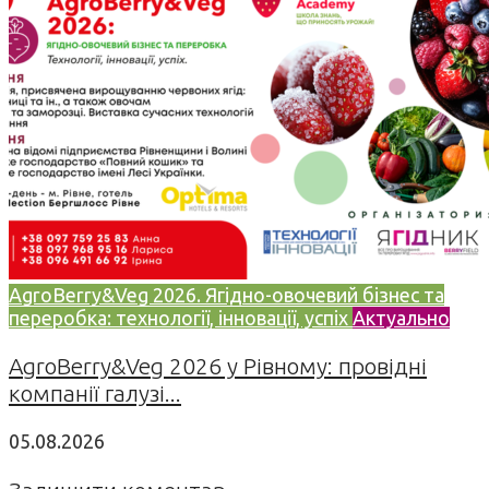
AgroBerry&Veg 2026. Ягідно-овочевий бізнес та
переробка: технології, інновації, успіх
Актуально
AgroBerry&Veg 2026 у Рівному: провідні
компанії галузі...
05.08.2026