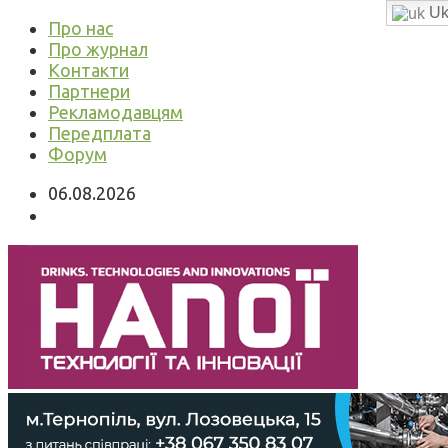
Uk
Про нас
Про журнал
Контакти
Партнери
Рекламодавцям
Передплата
Форум
06.08.2026