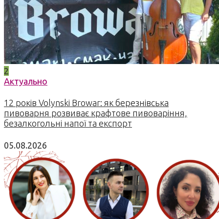
2
Актуально
12 років Volynski Browar: як березнівська
пивоварня розвиває крафтове пивоваріння,
безалкогольні напої та експорт
05.08.2026