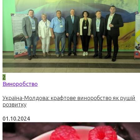
2
Виноробство
Україна-Молдова: крафтове виноробство як рушій
розвитку
01.10.2024