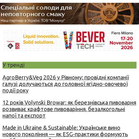
У тренді
AgroBerry&Veg 2026 у Рівному: провідні компанії
галузі долучаються до головної ягідно-овочевої
події року
12 років Volynski Browar: як березнівська пивоварня
розвиває крафтове пивоваріння, безалкогольні
напої та експорт
Made in Ukraine & Sustainable: Українське вино
нового покоління — як ESG-практики формують