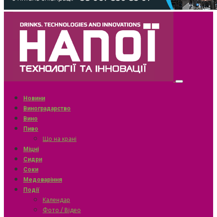
Новини
Виноградарство
Вино
Пиво
Що на крані
Міцні
Сидри
Соки
Медоваріння
Події
Календар
Фото / Відео