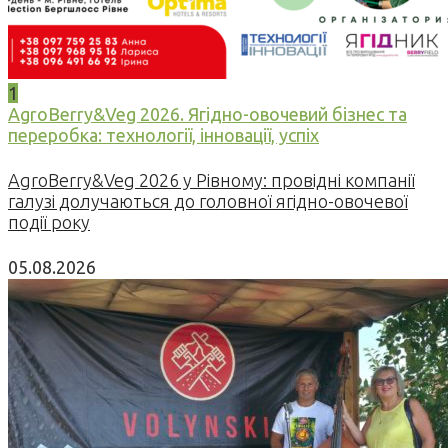
1
AgroBerry&Veg 2026. Ягідно-овочевий бізнес та
переробка: технології, інновації, успіх
AgroBerry&Veg 2026 у Рівному: провідні компанії
галузі долучаються до головної ягідно-овочевої
події року
05.08.2026