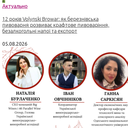
2
Актуально
12 років Volynski Browar: як березнівська
пивоварня розвиває крафтове пивоваріння,
безалкогольні напої та експорт
05.08.2026