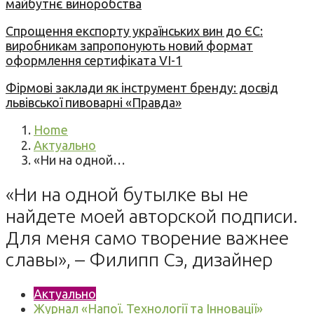
майбутнє виноробства
Спрощення експорту українських вин до ЄС:
виробникам запропонують новий формат
оформлення сертифіката VI-1
Фірмові заклади як інструмент бренду: досвід
львівської пивоварні «Правда»
Home
Актуально
«Ни на одной…
«Ни на одной бутылке вы не
найдете моей авторской подписи.
Для меня само творение важнее
славы», – Филипп Сэ, дизайнер
Актуально
Журнал «Напої. Технології та Інновації»