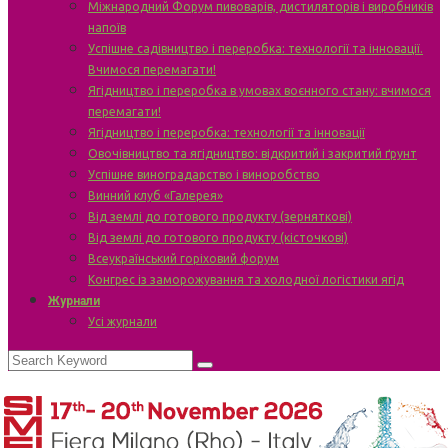
Міжнародний Форум пивоварів, дистиляторів і виробників
напоїв
Успішне садівництво і переробка: технології та інновації.
Вчимося перемагати!
Ягідництво і переробка в умовах воєнного стану: вчимося
перемагати!
Ягідництво і переробка: технології та інновації
Овочівництво та ягідництво: відкритий і закритий ґрунт
Успішне виноградарство і виноробство
Винний клуб «Галерея»
Від землі до готового продукту (зерняткові)
Від землі до готового продукту (кісточкові)
Всеукраїнський горіховий форум
Конгрес із заморожування та холодної логістики ягід
Журнали
Усі журнали