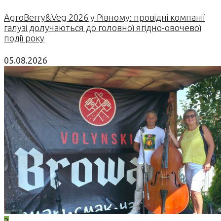
AgroBerry&Veg 2026 у Рівному: провідні компанії
галузі долучаються до головної ягідно-овочевої
події року
05.08.2026