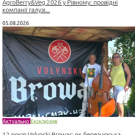
AgroBerry&Veg 2026 у Рівному: провідні
компанії галузі...
05.08.2026
Актуально
Ексклюзив
12 років Volynski Browar: як березнівська