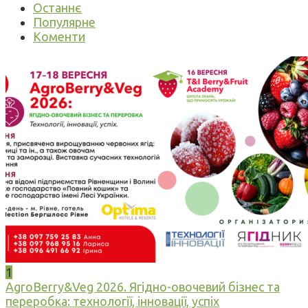
Останнє
Популярне
Коменти
1
AgroBerry&Veg 2026. Ягідно-овочевий бізнес та
переробка: технології, інновації, успіх