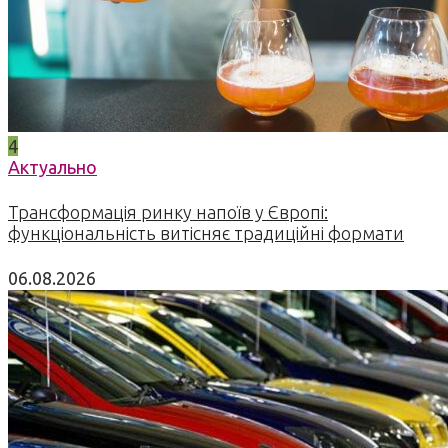
4
Актуально
Трансформація ринку напоїв у Європі:
функціональність витісняє традиційні формати
06.08.2026