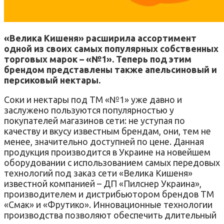
«Велика Кишеня» расширила ассортимент
одной из своих самых популярных собственных
торговых марок – «№1». Теперь под этим
брендом представлены также апельсиновый и
персиковый нектары.
Соки и нектары под ТМ «№1» уже давно и
заслужено пользуются популярностью у
покупателей магазинов сети: не уступая по
качеству и вкусу известным брендам, они, тем не
менее, значительно доступней по цене. Данная
продукция производится в Украине на новейшем
оборудовании с использованием самых передовых
технологий под заказ сети «Велика Кишеня»
известной компанией – ДП «Пилснер Украина»,
производителем и дистрибьютором брендов ТМ
«Смак» и «Фрутико». Инновационные технологии
производства позволяют обеспечить длительный