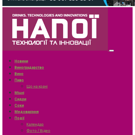
Новини
Виноградарство
Вино
Пиво
Що на крані
Міцні
Сидри
Соки
Медоваріння
Події
Календар
Фото / Відео