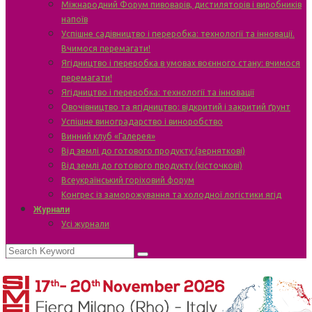
Міжнародний Форум пивоварів, дистиляторів і виробників
напоїв
Успішне садівництво і переробка: технології та інновації.
Вчимося перемагати!
Ягідництво і переробка в умовах воєнного стану: вчимося
перемагати!
Ягідництво і переробка: технології та інновації
Овочівництво та ягідництво: відкритий і закритий ґрунт
Успішне виноградарство і виноробство
Винний клуб «Галерея»
Від землі до готового продукту (зерняткові)
Від землі до готового продукту (кісточкові)
Всеукраїнський горіховий форум
Конгрес із заморожування та холодної логістики ягід
Журнали
Усі журнали