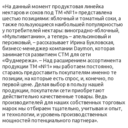
«На данный момент продуктовая линейка
нектаров и соков под ТМ «№1» представлена
шестью позициями: яблочный и томатный соки, а
также пользующиеся наибольшей популярностью
у потребителей нектары: виноградно-яблочный,
«Мультивитамин», а теперь – апельсиновый и
персиковый, – рассказывает Ирина Букловская,
бизнесс-менеджер компании Daymon, которая
занимается развитием СТМ для сети
«Фудмережа». – Над расширением ассортимента
продукции ТМ «№1» мы работаем постоянно,
стараясь предоставить покупателям именно те
позиции, на которые есть спрос, и, конечно, по
первой цене. Делая выбор в пользу нашей
продукции, покупатели сети приобретают
действительно качественные товары. Ведь
производителей для наших собственных торговых
марок мы отбираем тщательно, учитывая и опыт,
и технологии, и уровень производственных
мощностей потенциального партнера».