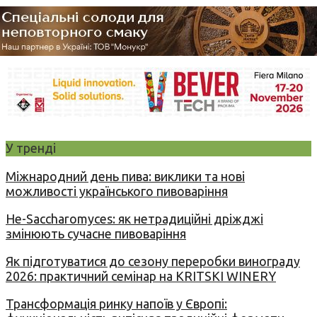
У тренді
Міжнародний день пива: виклики та нові
можливості українського пивоваріння
Не-Saccharomyces: як нетрадиційні дріжджі
змінюють сучасне пивоваріння
Як підготуватися до сезону переробки винограду
2026: практичний семінар на KRITSKI WINERY
Трансформація ринку напоїв у Європі: