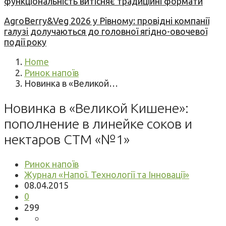
функціональність витісняє традиційні формати
AgroBerry&Veg 2026 у Рівному: провідні компанії
галузі долучаються до головної ягідно-овочевої
події року
Home
Ринок напоїв
Новинка в «Великой…
Новинка в «Великой Кишене»:
пополнение в линейке соков и
нектаров СТМ «№1»
Ринок напоїв
Журнал «Напої. Технології та Інновації»
08.04.2015
0
299