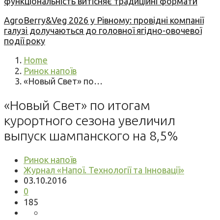
функціональність витісняє традиційні формати
AgroBerry&Veg 2026 у Рівному: провідні компанії
галузі долучаються до головної ягідно-овочевої
події року
Home
Ринок напоїв
«Новый Свет» по…
«Новый Свет» по итогам
курортного сезона увеличил
выпуск шампанского на 8,5%
Ринок напоїв
Журнал «Напої. Технології та Інновації»
03.10.2016
0
185