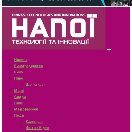
Новини
Виноградарство
Вино
Пиво
Що на крані
Міцні
Сидри
Соки
Медоваріння
Події
Календар
Фото / Відео