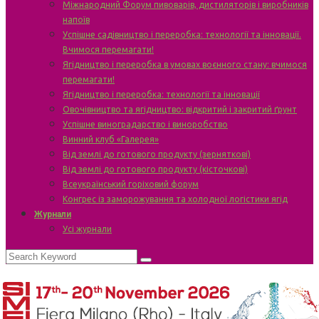
Міжнародний Форум пивоварів, дистиляторів і виробників
напоїв
Успішне садівництво і переробка: технології та інновації.
Вчимося перемагати!
Ягідництво і переробка в умовах воєнного стану: вчимося
перемагати!
Ягідництво і переробка: технології та інновації
Овочівництво та ягідництво: відкритий і закритий ґрунт
Успішне виноградарство і виноробство
Винний клуб «Галерея»
Від землі до готового продукту (зерняткові)
Від землі до готового продукту (кісточкові)
Всеукраїнський горіховий форум
Конгрес із заморожування та холодної логістики ягід
Журнали
Усі журнали