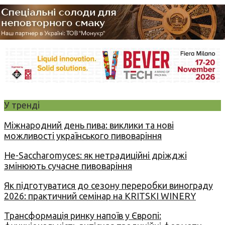
У тренді
Міжнародний день пива: виклики та нові
можливості українського пивоваріння
Не-Saccharomyces: як нетрадиційні дріжджі
змінюють сучасне пивоваріння
Як підготуватися до сезону переробки винограду
2026: практичний семінар на KRITSKI WINERY
Трансформація ринку напоїв у Європі: