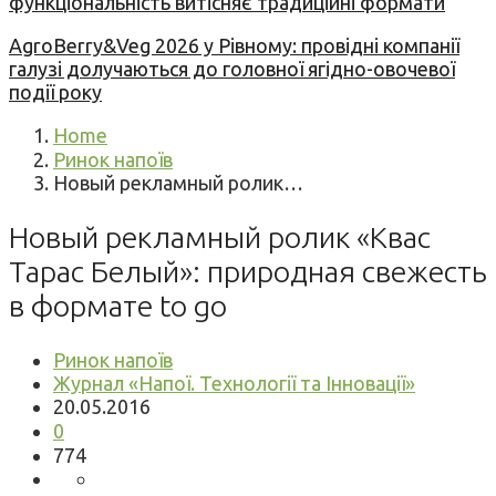
функціональність витісняє традиційні формати
AgroBerry&Veg 2026 у Рівному: провідні компанії
галузі долучаються до головної ягідно-овочевої
події року
Home
Ринок напоїв
Новый рекламный ролик…
Новый рекламный ролик «Квас
Тарас Белый»: природная свежесть
в формате to go
Ринок напоїв
Журнал «Напої. Технології та Інновації»
20.05.2016
0
774