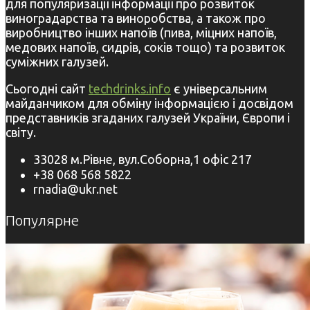
для популяризації інформації про розвиток
виноградарства та виноробства, а також про
виробництво інших напоїв (пива, міцних напоїв,
медових напоїв, сидрів, соків тощо) та розвиток
суміжних галузей.
Сьогодні сайт
techdrinks.info
є універсальним
майданчиком для обміну інформацією і досвідом
представників згаданих галузей України, Європи і
світу.
33028 м.Рівне, вул.Соборна,1 офіс 217
+38 068 568 5822
rnadia@ukr.net
Популярне