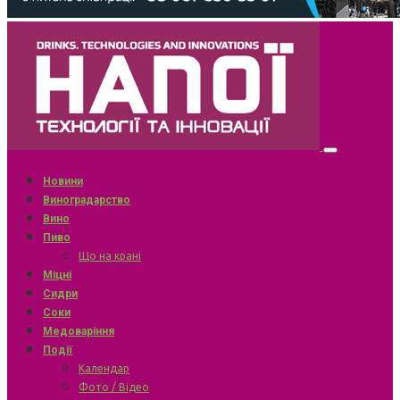
Новини
Виноградарство
Вино
Пиво
Що на крані
Міцні
Сидри
Соки
Медоваріння
Події
Календар
Фото / Відео