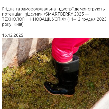
Ягідна та заморожувальна індустрії демонструють
потенціал: підсумки «SMARTBERRY 2025 —
ТЕХНОЛОГІЇ. ІННОВАЦІЇ. УСПІХ» (11–12 грудня 2025
року, Київ)
16.12.2025