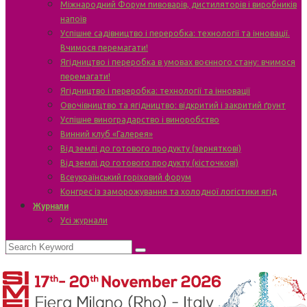
Міжнародний Форум пивоварів, дистиляторів і виробників
напоїв
Успішне садівництво і переробка: технології та інновації.
Вчимося перемагати!
Ягідництво і переробка в умовах воєнного стану: вчимося
перемагати!
Ягідництво і переробка: технології та інновації
Овочівництво та ягідництво: відкритий і закритий ґрунт
Успішне виноградарство і виноробство
Винний клуб «Галерея»
Від землі до готового продукту (зерняткові)
Від землі до готового продукту (кісточкові)
Всеукраїнський горіховий форум
Конгрес із заморожування та холодної логістики ягід
Журнали
Усі журнали