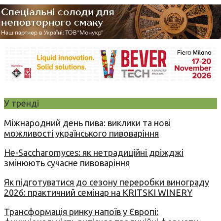
У тренді
Міжнародний день пива: виклики та нові
можливості українського пивоваріння
Не-Saccharomyces: як нетрадиційні дріжджі
змінюють сучасне пивоваріння
Як підготуватися до сезону переробки винограду
2026: практичний семінар на KRITSKI WINERY
Трансформація ринку напоїв у Європі: