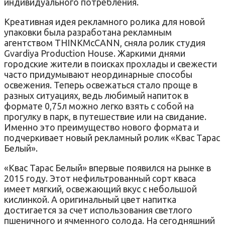
индивидуального потребления.
Креативная идея рекламного ролика для новой
упаковки была разработана рекламным
агентством THINKMcCANN, сняла ролик студия
Gvardiya Production House. Жаркими днями
городские жители в поисках прохлады и свежести
часто придумывают неординарные способы
освежения. Теперь освежаться стало проще в
разных ситуациях, ведь любимый напиток в
формате 0,75л можно легко взять с собой на
прогулку в парк, в путешествие или на свидание.
Именно это преимущество нового формата и
подчеркивает новый рекламный ролик «Квас Тарас
Белый».
«Квас Тарас Белый» впервые появился на рынке в
2015 году. Этот нефильтрованный сорт кваса
имеет мягкий, освежающий вкус с небольшой
кислинкой. А оригинальный цвет напитка
достигается за счет использования светлого
пшеничного и ячменного солода. На сегодняшний