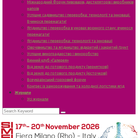
Міжнародний Форум пивоварів, дистиляторів і виробників
напоїв
Успішне садівництво і переробка: технології та інновації.
Вчимося перемагати!
Ягідництво і переробка в умовах воєнного стану: вчимося
перемагати!
Ягідництво і переробка: технології та інновації
Овочівництво та ягідництво: відкритий і закритий ґрунт
Успішне виноградарство і виноробство
Винний клуб «Галерея»
Від землі до готового продукту (зерняткові)
Від землі до готового продукту (кісточкові)
Всеукраїнський горіховий форум
Конгрес із заморожування та холодної логістики ягід
Журнали
Усі журнали