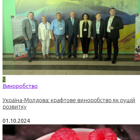
2
Виноробство
Україна-Молдова: крафтове виноробство як рушій
розвитку
01.10.2024