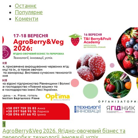
Останнє
Популярне
Коменти
1
AgroBerry&Veg 2026. Ягідно-овочевий бізнес та
переробка: технології, інновації, успіх