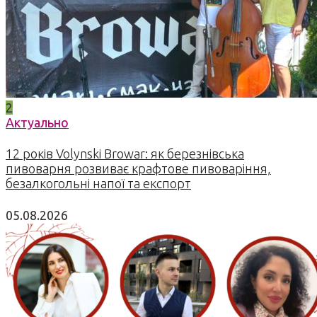
2
Актуально
12 років Volynski Browar: як березнівська
пивоварня розвиває крафтове пивоваріння,
безалкогольні напої та експорт
05.08.2026