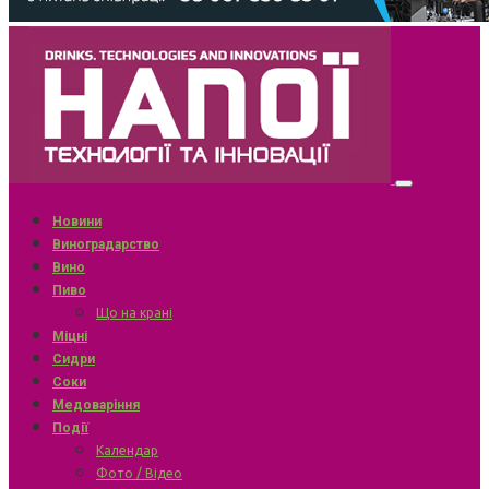
Новини
Виноградарство
Вино
Пиво
Що на крані
Міцні
Сидри
Соки
Медоваріння
Події
Календар
Фото / Відео