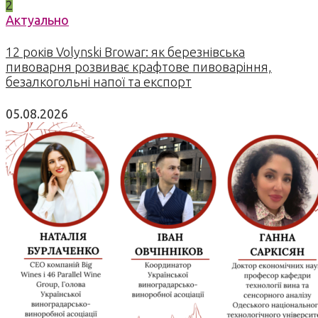
2
Актуально
12 років Volynski Browar: як березнівська
пивоварня розвиває крафтове пивоваріння,
безалкогольні напої та експорт
05.08.2026