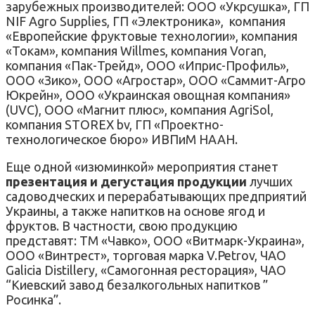
зарубежных производителей: ООО «Укрсушка», ГП
NIF Agro Supplies, ГП «Электроника», компания
«Европейские фруктовые технологии», компания
«Токам», компания Willmes, компания Voran,
компания «Пак-Трейд», ООО «Иприс-Профиль»,
ООО «Зико», ООО «Агростар», ООО «Саммит-Агро
Юкрейн», ООО «Украинская овощная компания»
(UVC), ООО «Магнит плюс», компания AgriSol,
компания STOREX bv, ГП «Проектно-
технологическое бюро» ИВПиМ НААН.
Еще одной «изюминкой» мероприятия станет
презентация и дегустация продукции
лучших
садоводческих и перерабатывающих предприятий
Украины, а также напитков на основе ягод и
фруктов. В частности, свою продукцию
представят: ТМ «Чавко», ООО «Витмарк-Украина»,
ООО «Винтрест», торговая марка V.Petrov, ЧАО
Galicia Distillery, «Самогонная ресторация», ЧАО
“Киевский завод безалкогольных напитков ”
Росинка”.