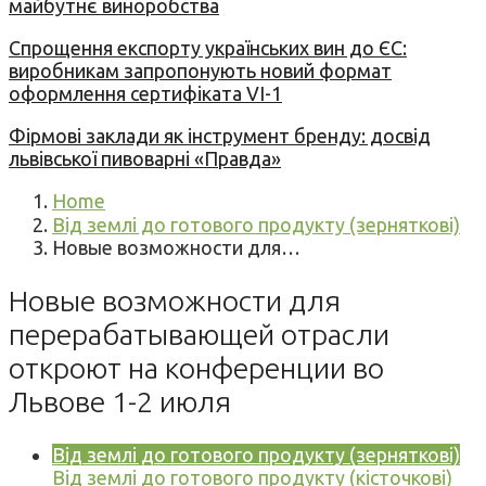
майбутнє виноробства
Спрощення експорту українських вин до ЄС:
виробникам запропонують новий формат
оформлення сертифіката VI-1
Фірмові заклади як інструмент бренду: досвід
львівської пивоварні «Правда»
Home
Від землі до готового продукту (зерняткові)
Новые возможности для…
Новые возможности для
перерабатывающей отрасли
откроют на конференции во
Львове 1-2 июля
Від землі до готового продукту (зерняткові)
Від землі до готового продукту (кісточкові)