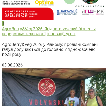
1
AgroBerry&Veg 2026. Ягідно-овочевий бізнес та
переробка: технології, інновації, успіх
AgroBerry&Veg 2026 у Рівному: провідні компанії
галузі долучаються до головної ягідно-овочевої
події року
05.08.2026