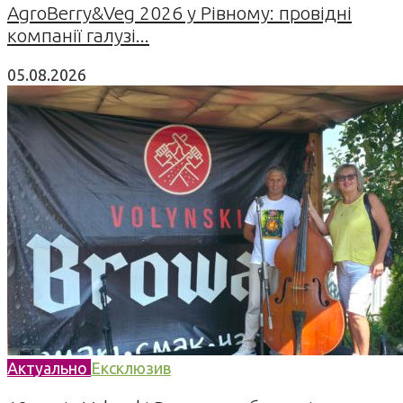
AgroBerry&Veg 2026 у Рівному: провідні
компанії галузі...
05.08.2026
Актуально
Ексклюзив