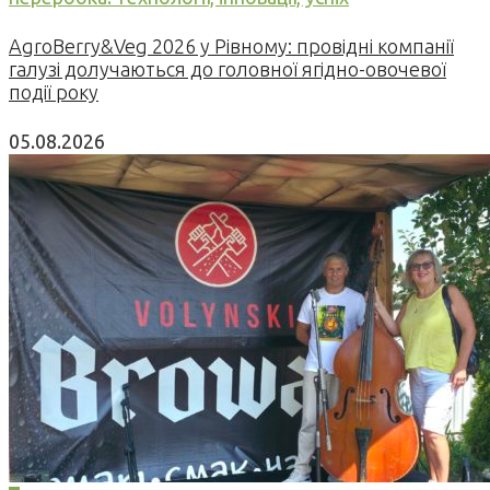
AgroBerry&Veg 2026 у Рівному: провідні компанії
галузі долучаються до головної ягідно-овочевої
події року
05.08.2026