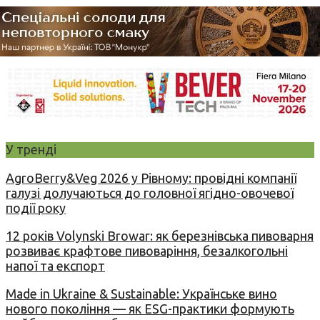
У тренді
AgroBerry&Veg 2026 у Рівному: провідні компанії
галузі долучаються до головної ягідно-овочевої
події року
12 років Volynski Browar: як березнівська пивоварня
розвиває крафтове пивоваріння, безалкогольні
напої та експорт
Made in Ukraine & Sustainable: Українське вино
нового покоління — як ESG-практики формують