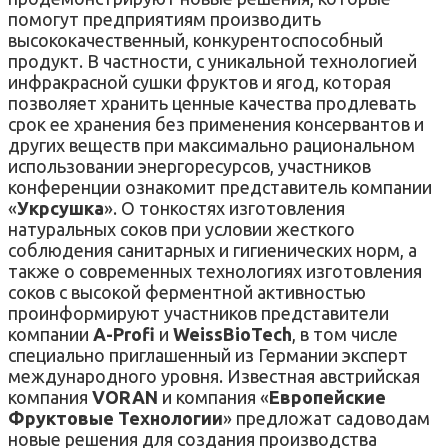
помогут предприятиям производить
высококачественный, конкурентоспособный
продукт. В частности, с уникальной технологией
инфракрасной сушки фруктов и ягод, которая
позволяет хранить ценные качества продлевать
срок ее хранения без применения консервантов и
других веществ при максимально рациональном
использовании энергоресурсов, участников
конференции ознакомит представитель компании
«
Укрсушка
». О тонкостях изготовления
натуральных соков при условии жесткого
соблюдения санитарных и гигиенических норм, а
также о современных технологиях изготовления
соков с высокой ферментной активностью
проинформируют участников представители
компании
A-Profi
и
WeissBioTech
, в том числе
специально приглашенный из Германии эксперт
международного уровня. Известная австрийская
компания
VORAN
и компания «
Европейские
Фруктовые Технологии
» предложат садоводам
новые решения для создания производства