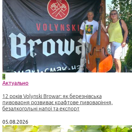
4
Актуально
12 років Volynski Browar: як березнівська
пивоварня розвиває крафтове пивоваріння,
безалкогольні напої та експорт
05.08.2026