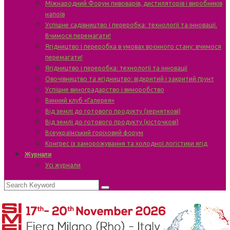
Міжнародний Форум пивоварів, дистиляторів і виробників
напоїв
Успішне садівництво і переробка: технології та інновації.
Вчимося перемагати!
Ягідництво і переробка в умовах воєнного стану: вчимося
перемагати!
Ягідництво і переробка: технології та інновації
Овочівництво та ягідництво: відкритий і закритий ґрунт
Успішне виноградарство і виноробство
Винний клуб «Галерея»
Від землі до готового продукту (зерняткові)
Від землі до готового продукту (кісточкові)
Всеукраїнський горіховий форум
Конгрес із заморожування та холодної логістики ягід
Журнали
Усі журнали