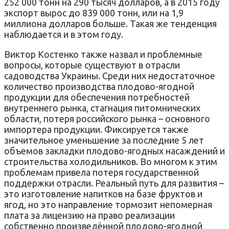
252 000 тонн на 290 тысяч долларов, а в 2015 году
экспорт вырос до 839 000 тонн, или на 1,9
миллиона долларов больше. Такая же тенденция
наблюдается и в этом году.
Виктор Костенко также назвал и проблемные
вопросы, которые существуют в отрасли
садоводства Украины. Среди них недостаточное
количество производства плодово-ягодной
продукции для обеспечения потребностей
внутреннего рынка, стагнация питомнических
области, потеря российского рынка – основного
импортера продукции. Фиксируется также
значительное уменьшение за последние 5 лет
объемов закладки плодово-ягодных насаждений и
строительства холодильников. Во многом к этим
проблемам привела потеря государственной
поддержки отрасли. Реальный путь для развития –
это изготовление напитков на базе фруктов и
ягод, но это направление тормозит непомерная
плата за лицензию на право реализации
собственно произведённой плодово-ягодной