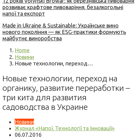
12 років Volynski Browar: як березнівська пивоварня
розвиває крафтове пивоваріння, безалкогольні
напої та експорт
Made in Ukraine & Sustainable: Українське вино
нового покоління — як ESG-практики формують
майбутнє виноробства
Home
Новини
Новые технологии, переход…
Новые технологии, переход на
органику, развитие переработки –
три кита для развития
садоводства в Украине
Новини
Журнал «Напої. Технології та Інновації»
06.07.2016