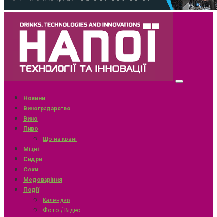
Новини
Виноградарство
Вино
Пиво
Що на крані
Міцні
Сидри
Соки
Медоваріння
Події
Календар
Фото / Відео