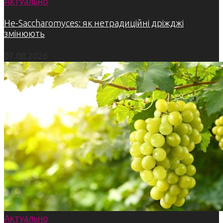
Актуально
Не-Saccharomyces: як нетрадиційні дріжджі
змінюють
07.08.2026
Актуально