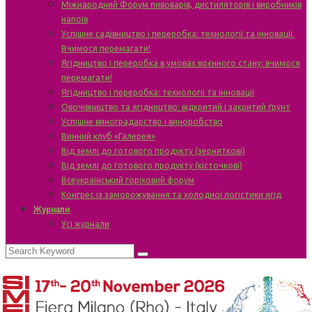
Міжнародний Форум пивоварів, дистиляторів і виробників
напоїв
Успішне садівництво і переробка: технології та інновації.
Вчимося перемагати!
Ягідництво і переробка в умовах воєнного стану: вчимося
перемагати!
Ягідництво і переробка: технології та інновації
Овочівництво та ягідництво: відкритий і закритий ґрунт
Успішне виноградарство і виноробство
Винний клуб «Галерея»
Від землі до готового продукту (зерняткові)
Від землі до готового продукту (кісточкові)
Всеукраїнський горіховий форум
Конгрес із заморожування та холодної логістики ягід
Журнали
Усі журнали