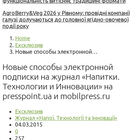
функціональність витісняє традиційні формати
AgroBerry&Veg 2026 у Рівному: провідні компанії
галузі долучаються до головної ягідно-овочевої
події року
Home
Ексклюзив
Новые способы электронной…
Новые способы электронной
подписки на журнал «Напитки.
Технологии и Инновации» на
presspoint.ua и mobilpress.ru
Ексклюзив
Журнал «Напої. Технології та Інновації»
04.03.2015
0
257