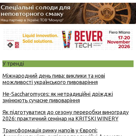
У тренді
Міжнародний день пива: виклики та нові
можливості українського пивоваріння
Не-Saccharomyces: як нетрадиційні дріжджі
змінюють сучасне пивоваріння
Як підготуватися до сезону переробки винограду
2026: практичний семінар на KRITSKI WINERY
Трансформація ринку напоїв у Європі: