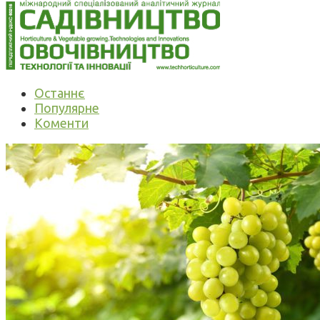
Останнє
Популярне
Коменти