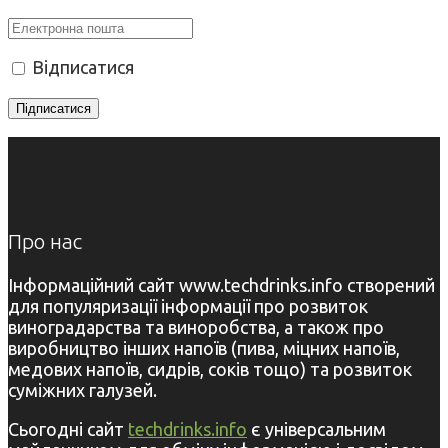
Відписатися
Про нас
Інформаційний сайт www.techdrinks.info створений
для популяризації інформації про розвиток
виноградарства та виноробства, а також про
виробництво інших напоїв (пива, міцних напоїв,
медових напоїв, сидрів, соків тощо) та розвиток
суміжних галузей.
Сьогодні сайт
techdrinks.info
є універсальним