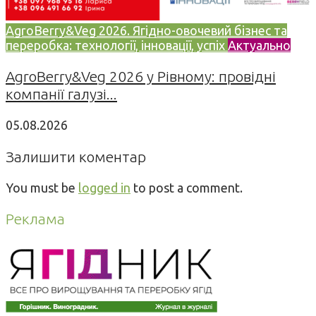
AgroBerry&Veg 2026. Ягідно-овочевий бізнес та
переробка: технології, інновації, успіх
Актуально
AgroBerry&Veg 2026 у Рівному: провідні
компанії галузі...
05.08.2026
Залишити коментар
You must be
logged in
to post a comment.
Реклама