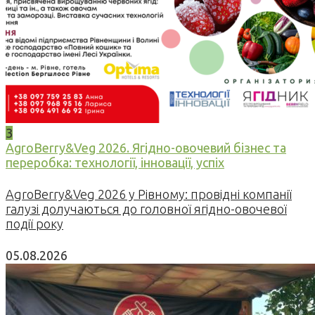
3
AgroBerry&Veg 2026. Ягідно-овочевий бізнес та
переробка: технології, інновації, успіх
AgroBerry&Veg 2026 у Рівному: провідні компанії
галузі долучаються до головної ягідно-овочевої
події року
05.08.2026