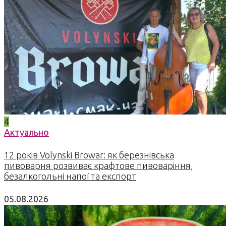
4
Актуально
12 років Volynski Browar: як березнівська
пивоварня розвиває крафтове пивоваріння,
безалкогольні напої та експорт
05.08.2026