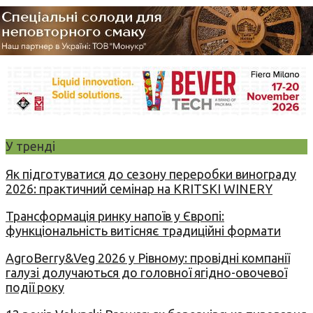
У тренді
Як підготуватися до сезону переробки винограду
2026: практичний семінар на KRITSKI WINERY
Трансформація ринку напоїв у Європі:
функціональність витісняє традиційні формати
AgroBerry&Veg 2026 у Рівному: провідні компанії
галузі долучаються до головної ягідно-овочевої
події року