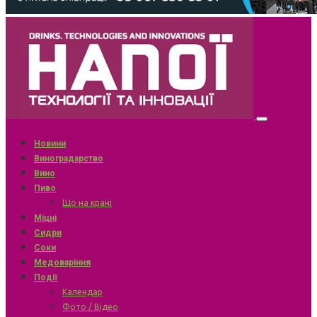
Новини
Виноградарство
Вино
Пиво
Що на крані
Міцні
Сидри
Соки
Медоваріння
Події
Календар
Фото / Відео