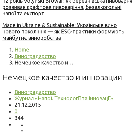
12 років Volynski Browar: як березнівська пивоварня
розвиває крафтове пивоваріння, безалкогольні
напої та експорт
Made in Ukraine & Sustainable: Українське вино
нового покоління — як ESG-практики формують
майбутнє виноробства
Home
Виноградарство
Немецкое качество и…
Немецкое качество и инновации
Виноградарство
Журнал «Напої. Технології та Інновації»
21.12.2015
0
344