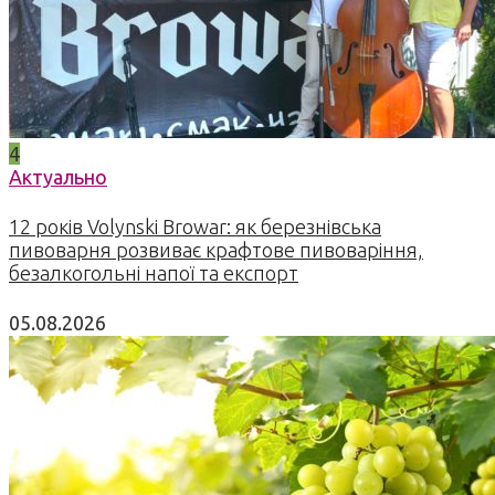
4
Актуально
12 років Volynski Browar: як березнівська
пивоварня розвиває крафтове пивоваріння,
безалкогольні напої та експорт
05.08.2026