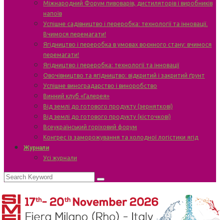
Міжнародний Форум пивоварів, дистиляторів і виробників
напоїв
Успішне садівництво і переробка: технології та інновації.
Вчимося перемагати!
Ягідництво і переробка в умовах воєнного стану: вчимося
перемагати!
Ягідництво і переробка: технології та інновації
Овочівництво та ягідництво: відкритий і закритий ґрунт
Успішне виноградарство і виноробство
Винний клуб «Галерея»
Від землі до готового продукту (зерняткові)
Від землі до готового продукту (кісточкові)
Всеукраїнський горіховий форум
Конгрес із заморожування та холодної логістики ягід
Журнали
Усі журнали