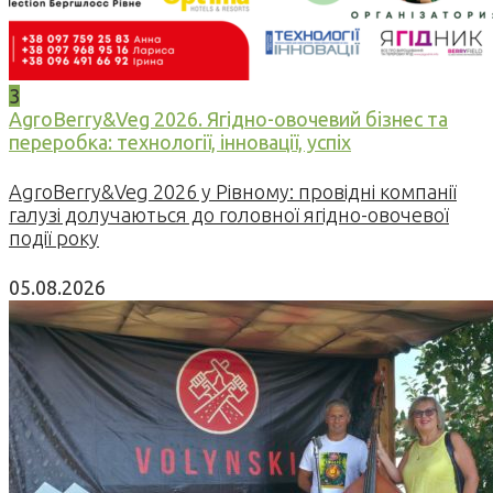
3
AgroBerry&Veg 2026. Ягідно-овочевий бізнес та
переробка: технології, інновації, успіх
AgroBerry&Veg 2026 у Рівному: провідні компанії
галузі долучаються до головної ягідно-овочевої
події року
05.08.2026