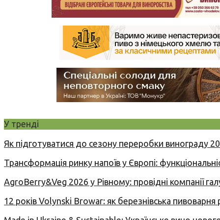
У тренді
Як підготуватися до сезону переробки винограду 2
Трансформація ринку напоїв у Європі: функціональні
AgroBerry&Veg 2026 у Рівному: провідні компанії гал
12 років Volynski Browar: як березнівська пивоварня