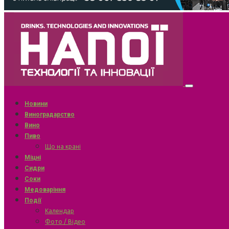
Новини
Виноградарство
Вино
Пиво
Що на крані
Міцні
Сидри
Соки
Медоваріння
Події
Календар
Фото / Відео