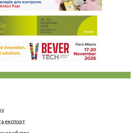
ку
та експорт