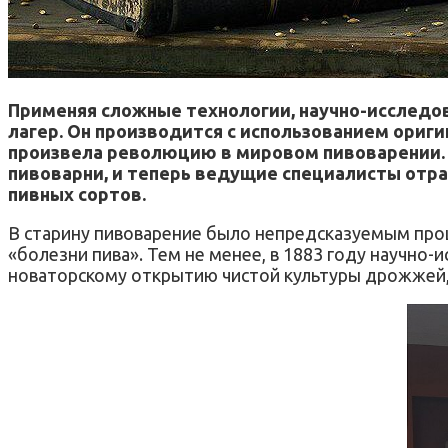
Применяя сложные технологии, научно-исследов
лагер. Он производится с использованием ориги
произвела революцию в мировом пивоварении. У
пивоварни, и теперь ведущие специалисты отр
пивных сортов.
В старину пивоварение было непредсказуемым проце
«болезни пива». Тем не менее, в 1883 году научно
новаторскому открытию чистой культуры дрожжей, 