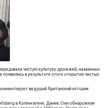
 передавала чистую культуру дрожжей, названных
е появились в результате этого открытия чистых
– комментирует ведущий британский историк
rlsberg в Копенгагене, Дания. Они обнаружили
 культуры дрожжей в 1883 году. После года