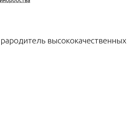
 виноробства
-прародитель высококачественных