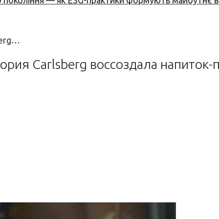
вого покоління — як ESG-практики формують майбутнє
berg…
ория Carlsberg воссоздала напиток