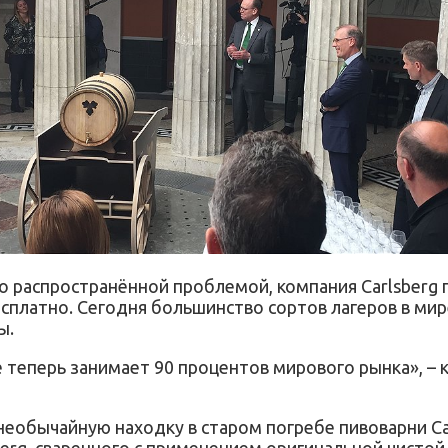
ко распространённой проблемой, компания Carlsberg
есплатно. Сегодня большинство сортов лагеров в мир
ы.
ое теперь занимает 90 процентов мирового рынка», 
необычайную находку в старом погребе пивоварни Ca
berg, сваренного с применением оригинальной чистой