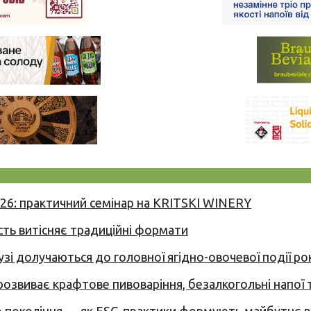
026: практичний семінар на KRITSKI WINERY
сть витісняє традиційні формати
узі долучаються до головної ягідно-овочевої події ро
 розвиває крафтове пивоваріння, безалкогольні напої 