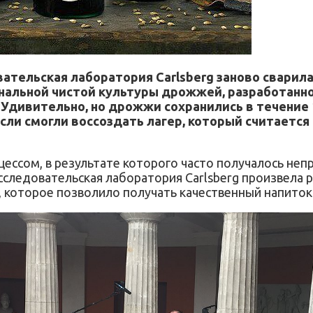
ательская лаборатория Carlsberg заново сварил
нальной чистой культуры дрожжей, разработанной
дивительно, но дрожжи сохранились в течение 1
асли смогли воссоздать лагер, который считает
ссом, в результате которого часто получалось неп
-исследовательская лаборатория Carlsberg произвела
которое позволило получать качественный напиток 