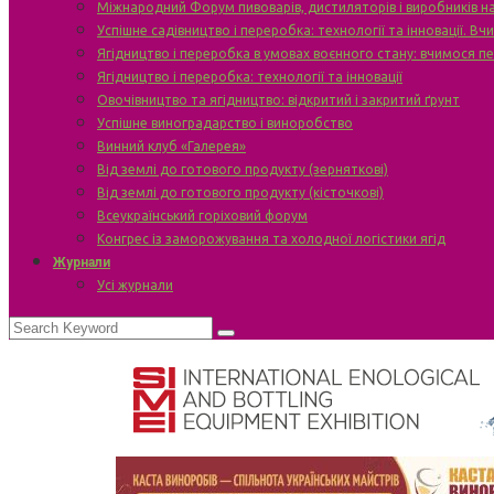
Міжнародний Форум пивоварів, дистиляторів і виробників н
Успішне садівництво і переробка: технології та інновації. В
Ягідництво і переробка в умовах воєнного стану: вчимося п
Ягідництво і переробка: технології та інновації
Овочівництво та ягідництво: відкритий і закритий ґрунт
Успішне виноградарство і виноробство
Винний клуб «Галерея»
Від землі до готового продукту (зерняткові)
Від землі до готового продукту (кісточкові)
Всеукраїнський горіховий форум
Конгрес із заморожування та холодної логістики ягід
Журнали
Усі журнали