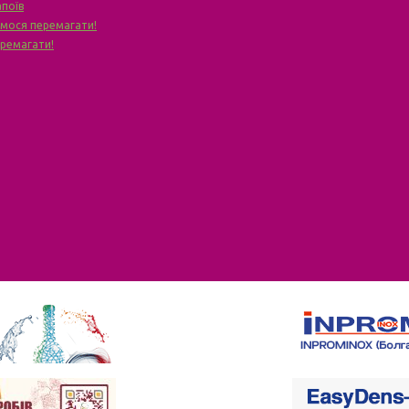
апоїв
чимося перемагати!
еремагати!