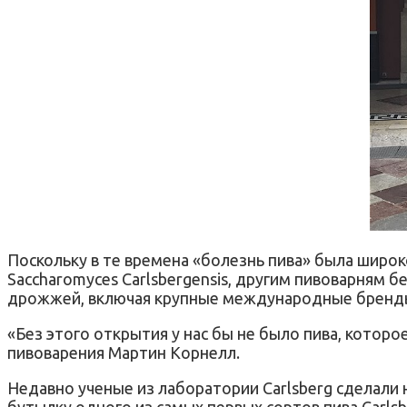
Поскольку в те времена «болезнь пива» была широ
Saccharomyces Carlsbergensis, другим пивоварням б
дрожжей, включая крупные международные бренд
«Без этого открытия у нас бы не было пива, котор
пивоварения Мартин Корнелл.
Недавно ученые из лаборатории Carlsberg сделали 
бутылку одного из самых первых сортов пива Carls