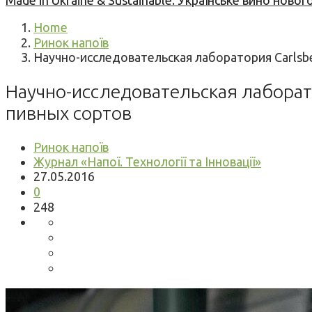
Made in Ukraine & Sustainable: Українське вино но
Home
Ринок напоїв
Научно-исследовательская лаборатория Carls
Научно-исследовательская лаборат
пивных сортов
Ринок напоїв
Журнал «Напої. Технології та Інновації»
27.05.2016
0
248