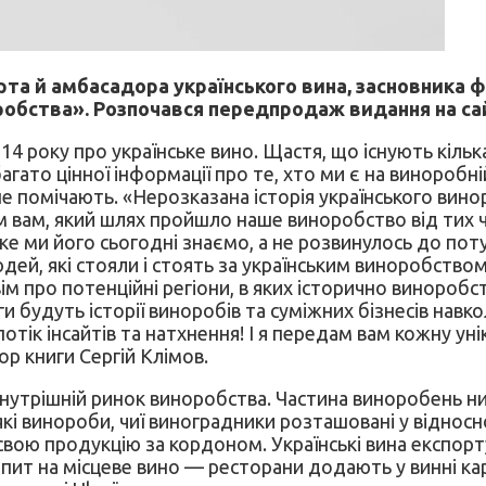
ерта й амбасадора українського вина, засновника ф
робства». Розпочався передпродаж видання на сай
2014 року про українське вино. Щастя, що існують кілька
агато цінної інформації про те, хто ми є на виноробній
 не помічають. «Нерозказана історія українського вино
м вам, який шлях пройшло наше виноробство від тих ча
яке ми його сьогодні знаємо, а не розвинулось до пот
юдей, які стояли і стоять за українським виноробством
м про потенційні регіони, в яких історично виноробств
будуть історії виноробів та суміжних бізнесів навко
потік інсайтів та натхнення! І я передам вам кожну уні
ор книги Сергій Клімов.
внутрішній ринок виноробства. Частина виноробень н
кі винороби, чиї виноградники розташовані у відносн
свою продукцію за кордоном. Українські вина експорт
опит на місцеве вино — ресторани додають у винні кар