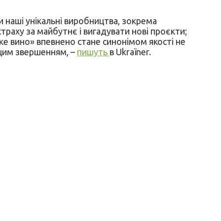
и наші унікальні виробництва, зокрема
страху за майбутнє і вигадувати нові проєкти;
ьке вино» впевнено стане синонімом якості не
 цим звершенням, –
пишуть
в Ukraїner.