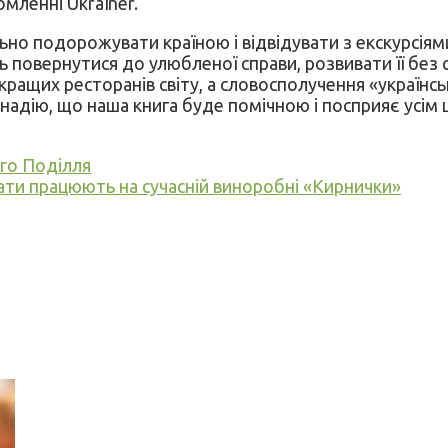
омленні Ukraїner.
льно подорожувати країною і відвідувати з екскурсіям
ь повернутися до улюбленої справи, розвивати її без 
йкращих ресторанів світу, а словосполучення «українс
о надію, що наша книга буде помічною і посприяє усім
го Поділля
ти працюють на сучасній виноробні «Кирнички»