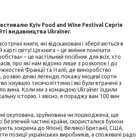
естивалю Kyiv Food and Wine Festival Сергія
ті видавництва Ukraїner.
сотрічні книги, які відскановані і зберігаються в
 карті світу! Ця книга – це вміння помічати
робства» – це настільний посібник для всіх, хто
сів, про які нам відомо лише з розкопок і до
ужностей Франції та Італії, де виноробство
, розвію деякі легенди, покажу місцеві сорти
о існувало тисячоліттями і які були втрачені з
ло вина. Коли ми з командою Ukraïner їздили
кальну історію. І звісно, я пораджу вам 100 вин
ині окупована, зруйнована чи пошкоджена, ще
о безпечній частині країни, скористалися бумом
ують зокрема до Японії, Великої Британії, США,
ти позиції українських виробників, а споживачі радо