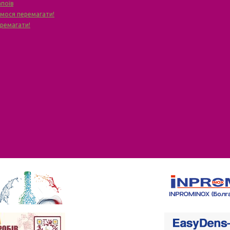
апоїв
чимося перемагати!
еремагати!