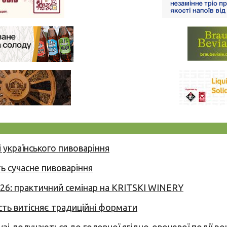
 українського пивоваріння
ь сучасне пивоваріння
026: практичний семінар на KRITSKI WINERY
сть витісняє традиційні формати