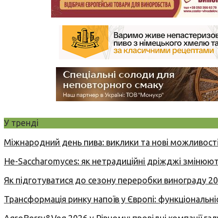
У тренді
Міжнародний день пива: виклики та нові можливості
Не-Saccharomyces: як нетрадиційні дріжджі змінюют
Як підготуватися до сезону переробки винограду 2
Трансформація ринку напоїв у Європі: функціональні