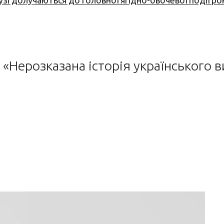
узі долучаються до головної ягідно-овочевої події ро
 «Нерозказана історія українського 