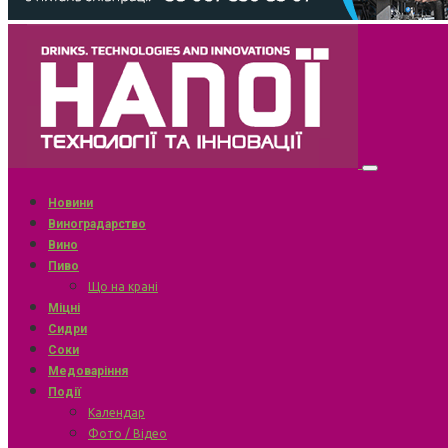
Новини
Виноградарство
Вино
Пиво
Що на крані
Міцні
Сидри
Соки
Медоваріння
Події
Календар
Фото / Відео