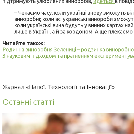
підтримують улюблених виноробів,
йдеться
в повід
– Чекаємо часу, коли українці знову зможуть ві
виноробні; коли всі українські винороби зможут
коли українські вина будуть у винних картах на
лише в Україні, а й за кордоном. А ще плекаєм
Читайте також:
Родинна виноробня Зелениці – родзинка виноробно
З науковим підходом та прагненням експериментува
Журнал «Напої. Технології та Інновації»
Останні статті