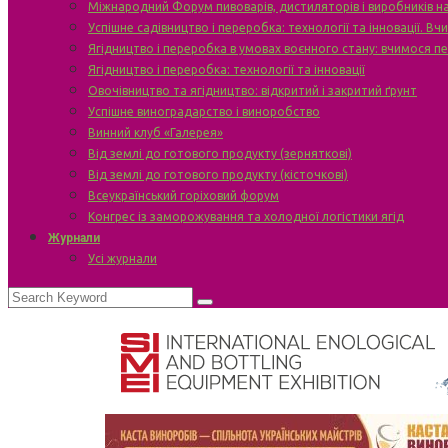
Міжнародний Форум пивоварів, дистиляторів і виробників н
Успішне садівництво і переробка: технології та інновації. В
Ягідництво і переробка в умовах воєнного стану: вчимося п
Ягідництво і переробка: технології та інновації
Овочівництво та ягідництво: відкритий і закритий ґрунт
Успішне виноградарство і виноробство
Винний клуб «Галерея»
Від землі до готового продукту (зерняткові)
Від землі до готового продукту (кісточкові)
Всеукраїнський горіховий форум
Конгрес із заморожування та холодної логістики ягід
Журнали
Усі журнали