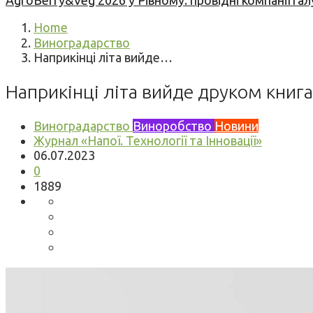
AgroBerry&Veg 2026 у Рівному: провідні компанії гал
Home
Виноградарство
Наприкінці літа вийде…
Наприкінці літа вийде друком книга
Виноградарство
Виноробство
Новини
Журнал «Напої. Технології та Інновації»
06.07.2023
0
1889