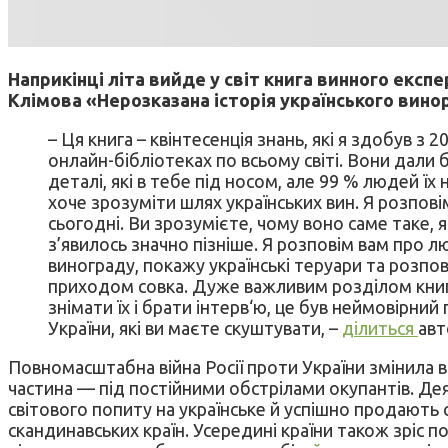
Наприкінці літа вийде у світ книга винного експ
Клімова «Нерозказана історія українського вино
– Ця книга – квінтесенція знань, які я здобув з 
онлайн-бібліотеках по всьому світі. Вони дали б
деталі, які в тебе під носом, але 99 % людей їх
хоче зрозуміти шлях українських вин. Я розпові
сьогодні. Ви зрозумієте, чому воно саме таке, 
з’явилось значно пізніше. Я розповім вам про л
винограду, покажу українські теруари та розпові
приходом совка. Дуже важливим розділом книги 
знімати їх і брати інтерв‘ю, це був неймовірний 
України, які ви маєте скуштувати, –
ділиться
авт
Повномасштабна війна Росії проти України змінила 
частина — під постійними обстрілами окупантів. Дея
світового попиту на українське й успішно продають 
скандинавських країн. Усередині країни також зріс п