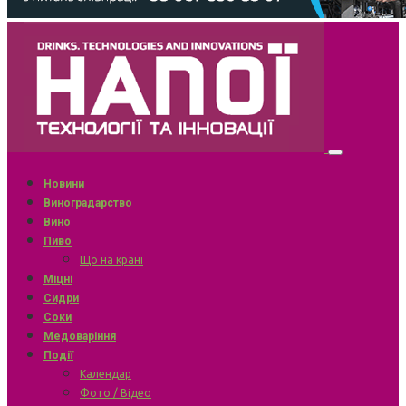
Новини
Виноградарство
Вино
Пиво
Що на крані
Міцні
Сидри
Соки
Медоваріння
Події
Календар
Фото / Відео