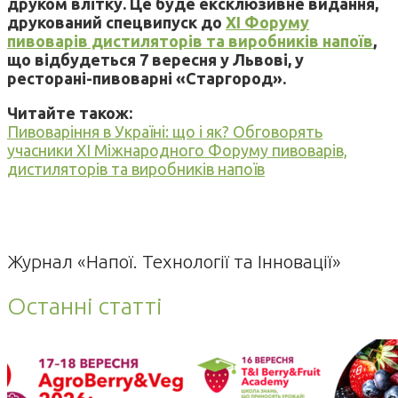
друком влітку. Це буде ексклюзивне видання,
друкований спецвипуск до
ХІ Форуму
пивоварів дистиляторів та виробників напоїв
,
що відбудеться 7 вересня у Львові, у
ресторані-пивоварні «Старгород».
Читайте також:
Пивоваріння в Україні: що і як? Обговорять
учасники ХІ Міжнародного Форуму пивоварів,
дистиляторів та виробників напоїв
Журнал «Напої. Технології та Інновації»
Останні статті