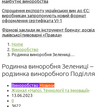
майбутнє виноробства
Спрощення експорту українських вин до ЄС:
виробникам запропонують новий формат
оформлення сертифіката VI-1
Фірмові заклади як інструмент бренду: досвід
львівської пивоварні «Правда»
Home
Виноробство
Родинна виноробня Зелениці…
Родинна виноробня Зелениці –
родзинка виноробного Поділля
Виноробство
Новини
Журнал «Напої. Технології та Інновації»
13.06.2023
0
3622