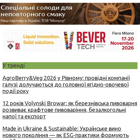
У тренді
AgroBerry&Veg 2026 у Рівному: провідні компанії
галузі долучаються до головної ягідно-овочевої
події року
12 років Volynski Browar: як березнівська пивоварня
розвиває крафтове пивоваріння, безалкогольні
напої та експорт
Made in Ukraine & Sustainable: Українське вино
нового покоління — як ESG-практики формують