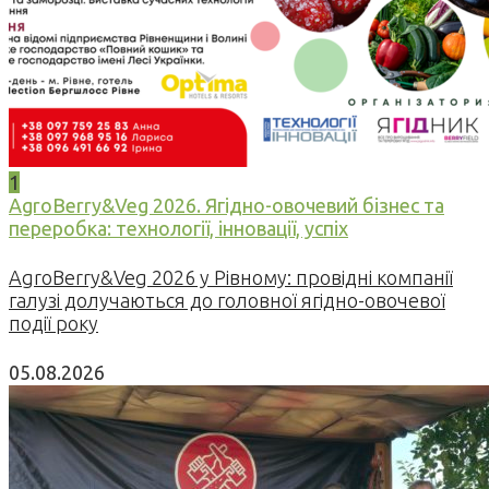
1
AgroBerry&Veg 2026. Ягідно-овочевий бізнес та
переробка: технології, інновації, успіх
AgroBerry&Veg 2026 у Рівному: провідні компанії
галузі долучаються до головної ягідно-овочевої
події року
05.08.2026