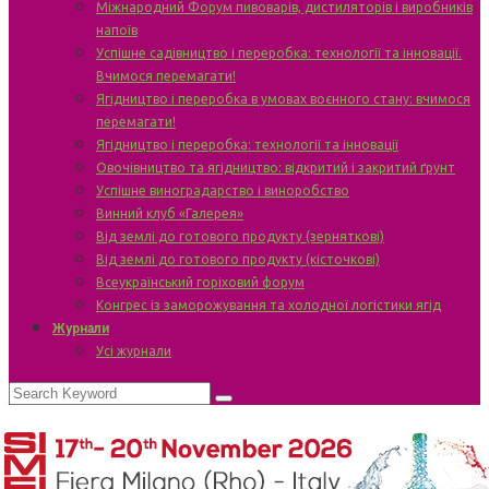
Міжнародний Форум пивоварів, дистиляторів і виробників
напоїв
Успішне садівництво і переробка: технології та інновації.
Вчимося перемагати!
Ягідництво і переробка в умовах воєнного стану: вчимося
перемагати!
Ягідництво і переробка: технології та інновації
Овочівництво та ягідництво: відкритий і закритий ґрунт
Успішне виноградарство і виноробство
Винний клуб «Галерея»
Від землі до готового продукту (зерняткові)
Від землі до готового продукту (кісточкові)
Всеукраїнський горіховий форум
Конгрес із заморожування та холодної логістики ягід
Журнали
Усі журнали