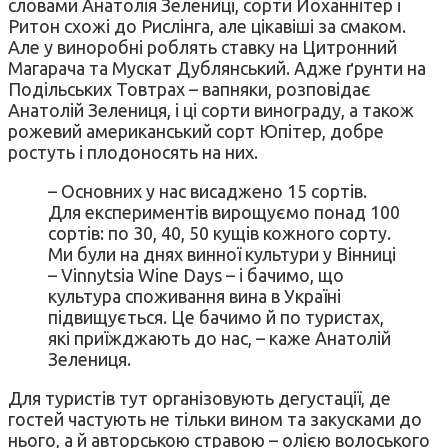
словами Анатолія Зелениці, сорти Йоханнітер і
Ритон схожі до Рислінга, але цікавіші за смаком.
Але у виноробні роблять ставку на Цитронний
Магарача та Мускат Дублянський. Адже ґрунти на
Подільських Товтрах – вапняки, розповідає
Анатолій Зелениця, і ці сорти винограду, а також
рожевий американський сорт Юпітер, добре
ростуть і плодоносять на них.
– Основних у нас висаджено 15 сортів.
Для експериментів вирощуємо понад 100
сортів: по 30, 40, 50 кущів кожного сорту.
Ми були на днях винної культури у Вінниці
– Vinnytsia Wine Days – і бачимо, що
культура споживання вина в Україні
підвищується. Це бачимо й по туристах,
які приїжджають до нас, – каже Анатолій
Зелениця.
Для туристів тут організовують дегустації, де
гостей частують не тільки вином та закусками до
нього, а й авторською стравою – олією волоського