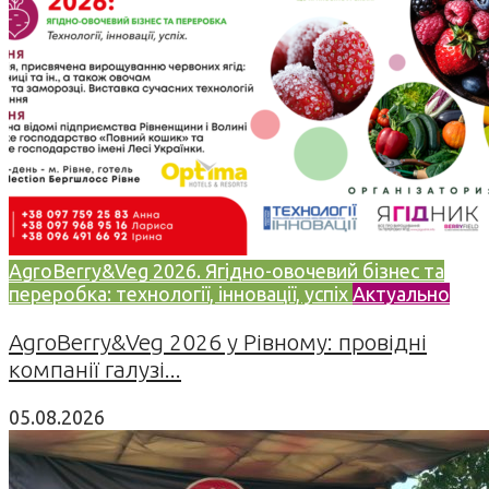
AgroBerry&Veg 2026. Ягідно-овочевий бізнес та
переробка: технології, інновації, успіх
Актуально
AgroBerry&Veg 2026 у Рівному: провідні
компанії галузі...
05.08.2026