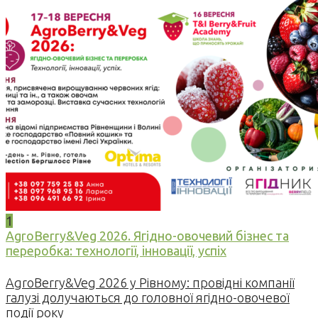
1
AgroBerry&Veg 2026. Ягідно-овочевий бізнес та
переробка: технології, інновації, успіх
AgroBerry&Veg 2026 у Рівному: провідні компанії
галузі долучаються до головної ягідно-овочевої
події року