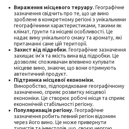
Вираження місцевого теруару.
Географічне
зазначення свідчить про те, що це вино
зроблене в конкретному регіоні з унікальними
географічними характеристиками, такими як
клімат, ґрунти та місцеві особливості. Це
надає вину унікального смаку та аромату, які
притаманні саме цій території.
Захист від підробки.
Географічне зазначення
захищає ім’я та якість вина від підробки. Це
дозволяє споживачам впевнено купувати
місцеве вино, знаючи, що вони отримують
автентичний продукт.
Підтримка місцевої економіки.
Виноробство, підпорядковане географічному
зазначенню, сприяє розвитку місцевої
економіки. Це створює робочі місця та сприяє
економічній стабільності регіону.
Популяризація регіону.
Географічне
зазначення робить певний регіон відомим
через його вино. Це може привернути
туристів та інвесторів, що, своєю чергою,