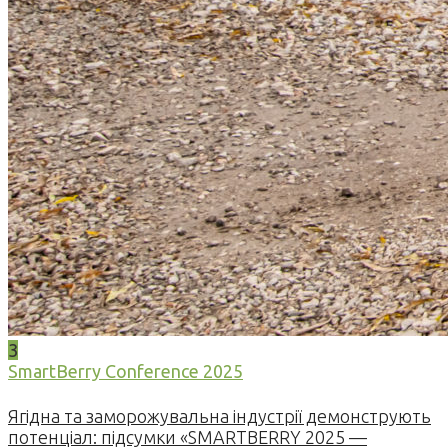
3
SmartBerry Conference 2025
Ягідна та заморожувальна індустрії демонструють
потенціал: підсумки «SMARTBERRY 2025 —