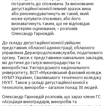
потраплять до споживача. За висновками
дегустаційної комісії певний зразок вина
або рекомендуватимуть як такий, який
може купувати споживач, або його
визнаватимуть таким, що не відповідає
критеріям оцінювання, – розповів
Олександр Гарновдій.
До складу дегустаційної комісії увійшли:
представник обласної адміністрації, обласного
управління Держпродспоживслужби, податкового
органу. Також є представники навчальних закладів,
які дотичні до галузі виноградарства та
виноробства: Ужгородського національного
університету, ВСП «Мукачівський фаховий коледж
НУБіП України», Свалявського технічного коледжу
НУХТ. Також у складі дегустаційної комісії є
технологи, винороби – загалом понад 30 людей.
Олександр Гарновдій розповів, що зараз члени ГС
«Асоціація виноградарів, виноробів та