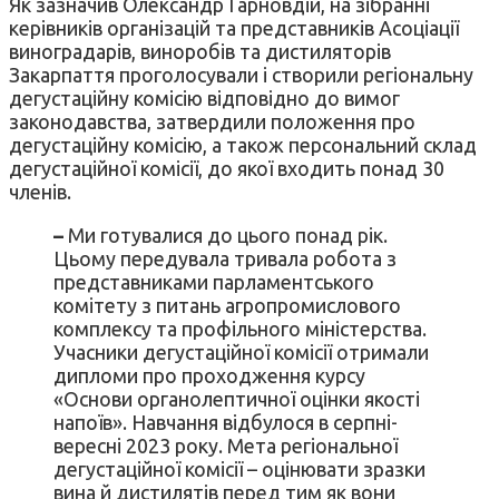
Як зазначив Олександр Гарновдій, на зібранні
керівників організацій та представників Асоціації
виноградарів, виноробів та дистиляторів
Закарпаття проголосували і створили регіональну
дегустаційну комісію відповідно до вимог
законодавства, затвердили положення про
дегустаційну комісію, а також персональний склад
дегустаційної комісії, до якої входить понад 30
членів.
–
Ми готувалися до цього понад рік.
Цьому передувала тривала робота з
представниками парламентського
комітету з питань агропромислового
комплексу та профільного міністерства.
Учасники дегустаційної комісії отримали
дипломи про проходження курсу
«Основи органолептичної оцінки якості
напоїв». Навчання відбулося в серпні-
вересні 2023 року. Мета регіональної
дегустаційної комісії – оцінювати зразки
вина й дистилятів перед тим як вони