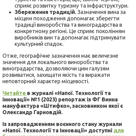
сприяє розвитку туризму та інфраструктури.
Збереження традицій.
Зазначення вина за
місцем походження допомагає зберегти
традиції виноробства та виноградарства в
конкретному регіоні. Це сприяє поколінням
виробників вин та допомагає підтримувати
культурний спадок.
Отже, географічне зазначення має величезне
значення для локального виноробства та
виноградарства, дозволяючи цим галузям
розвиватися, захищати якість та виражати
неповторний характер місцевості.
Читайте
в журналі «Напої. Технології та
Інновації» №1 (2023) репортаж із ФГ Винна
мануфактура «Штифко», засновником якої є
Олександр Гарновдій.
Із запровадженням воєнного стану журнали
«Напої. Технології та Інновації» доступні
для