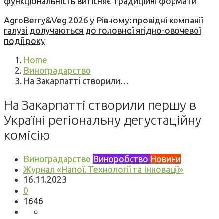
функціональність витісняє традиційні формати
AgroBerry&Veg 2026 у Рівному: провідні компанії
галузі долучаються до головної ягідно-овочевої
події року
Home
Виноградарство
На Закарпатті створили…
На Закарпатті створили першу в
Україні регіональну дегустаційну
комісію
Виноградарство
Виноробство
Новини
Журнал «Напої. Технології та Інновації»
16.11.2023
0
1646