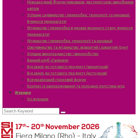
Міжнародний Форум пивоварів, дистиляторів і виробників
напоїв
Успішне садівництво і переробка: технології та інновації.
Вчимося перемагати!
Ягідництво і переробка в умовах воєнного стану: вчимося
перемагати!
Ягідництво і переробка: технології та інновації
Овочівництво та ягідництво: відкритий і закритий ґрунт
Успішне виноградарство і виноробство
Винний клуб «Галерея»
Від землі до готового продукту (зерняткові)
Від землі до готового продукту (кісточкові)
Всеукраїнський горіховий форум
Конгрес із заморожування та холодної логістики ягід
Журнали
Усі журнали