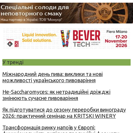
У тренді
Міжнародний день пива: виклики та нові
можливості українського пивоваріння
Не-Saccharomyces: як нетрадиційні дріжджі
змінюють сучасне пивоваріння
Як підготуватися до сезону переробки винограду
2026: практичний семінар на KRITSKI WINERY
Трансформація ринку напоїв у Європі: