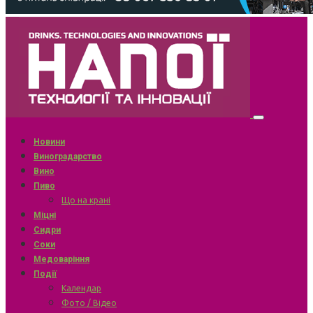
Новини
Виноградарство
Вино
Пиво
Що на крані
Міцні
Сидри
Соки
Медоваріння
Події
Календар
Фото / Відео