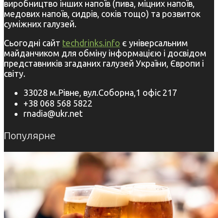
виробництво інших напоїв (пива, міцних напоїв,
медових напоїв, сидрів, соків тощо) та розвиток
суміжних галузей.
Сьогодні сайт
techdrinks.info
є універсальним
майданчиком для обміну інформацією і досвідом
представників згаданих галузей України, Європи і
світу.
33028 м.Рівне, вул.Соборна,1 офіс 217
+38 068 568 5822
rnadia@ukr.net
Популярне