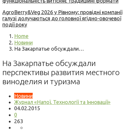
функціональність витісняє традиційні формати
AgroBerry&Veg 2026 у Рівному: провідні компанії
галузі долучаються до головної ягідно-овочевої
події року
Home
Новини
На Закарпатье обсуждали…
На Закарпатье обсуждали
перспективы развития местного
виноделия и туризма
Новини
Журнал «Напої. Технології та Інновації»
04.02.2015
0
263