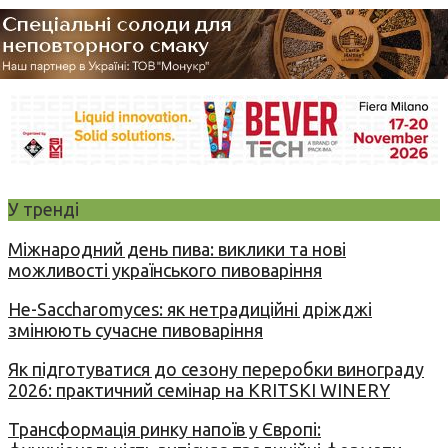
У тренді
Міжнародний день пива: виклики та нові
можливості українського пивоваріння
Не-Saccharomyces: як нетрадиційні дріжджі
змінюють сучасне пивоваріння
Як підготуватися до сезону переробки винограду
2026: практичний семінар на KRITSKI WINERY
Трансформація ринку напоїв у Європі: