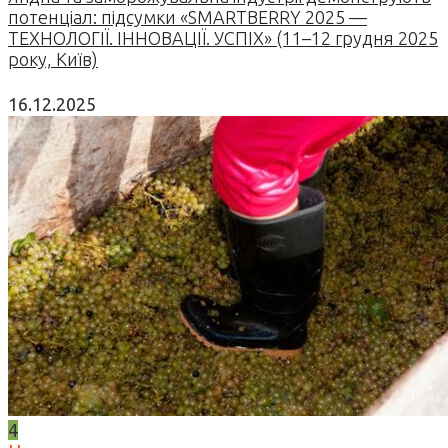
потенціал: підсумки «SMARTBERRY 2025 —
ТЕХНОЛОГІЇ. ІННОВАЦІЇ. УСПІХ» (11–12 грудня 2025
року, Київ)
16.12.2025
4