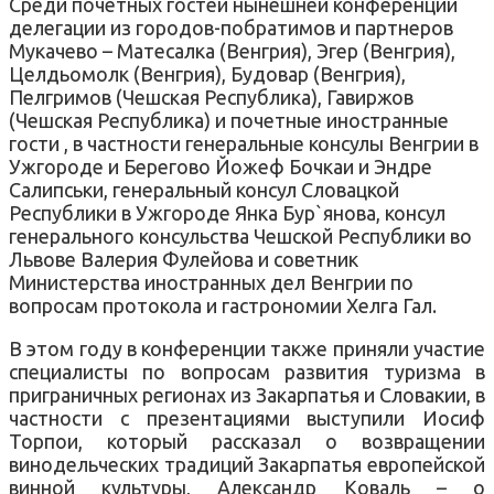
Среди почетных гостей нынешней конференции
делегации из городов-побратимов и партнеров
Мукачево – Матесалка (Венгрия), Эгер (Венгрия),
Целдьомолк (Венгрия), Будовар (Венгрия),
Пелгримов (Чешская Республика), Гавиржов
(Чешская Республика) и почетные иностранные
гости , в частности генеральные консулы Венгрии в
Ужгороде и Берегово Йожеф Бочкаи и Эндре
Салипськи, генеральный консул Словацкой
Республики в Ужгороде Янка Бур`янова, консул
генерального консульства Чешской Республики во
Львове Валерия Фулейова и советник
Министерства иностранных дел Венгрии по
вопросам протокола и гастрономии Хелга Гал.
В этом году в конференции также приняли участие
специалисты по вопросам развития туризма в
приграничных регионах из Закарпатья и Словакии, в
частности с презентациями выступили Иосиф
Торпои, который рассказал о возвращении
винодельческих традиций Закарпатья европейской
винной культуры, Александр Коваль – о