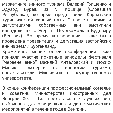
маркетинге винного туризма, Валерий Грищенко и
Эдуард Бураш из г.. Кошице (Словацкая
Республика), которые представили Карпатский
туристический винный путь. С презентациями и
дегустациями собственных вин выступили
виноделы из г.. Эгер, г.. Целдьомолк и Будовару
(Венгрия). Во время конференции также была
проведена презентация и дегустация австрийских
вин из земли Бургенланд.
Кроме иностранных гостей в конференции также
приняли участие почетные виноделы фестиваля
“Червене вино” Василий Анталовский и Иосиф
Машика, эксперты по вопросам туризма,
представители Мукачевского государственного
университета.
В конце конференции профессиональный сомелье
и советник Министерства иностранных дел
Венгрии Хелга Гал представила 5 лучших вин,
выбранных для официальных и дипломатических
мероприятий в течение года в Венгрии.