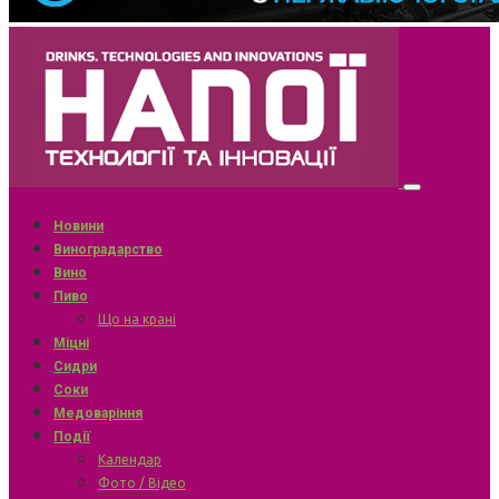
Новини
Виноградарство
Вино
Пиво
Що на крані
Міцні
Сидри
Соки
Медоваріння
Події
Календар
Фото / Відео