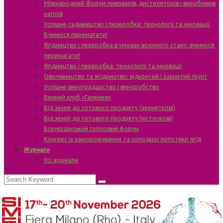
Міжнародний Форум пивоварів, дистиляторів і виробників
напоїв
Успішне садівництво і переробка: технології та інновації.
Вчимося перемагати!
Ягідництво і переробка в умовах воєнного стану: вчимося
перемагати!
Ягідництво і переробка: технології та інновації
Овочівництво та ягідництво: відкритий і закритий ґрунт
Успішне виноградарство і виноробство
Винний клуб «Галерея»
Від землі до готового продукту (зерняткові)
Від землі до готового продукту (кісточкові)
Всеукраїнський горіховий форум
Конгрес із заморожування та холодної логістики ягід
Журнали
Усі журнали