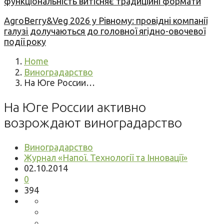
функціональність витісняє традиційні формати
AgroBerry&Veg 2026 у Рівному: провідні компанії
галузі долучаються до головної ягідно-овочевої
події року
Home
Виноградарство
На Юге России…
На Юге России активно
возрождают виноградарство
Виноградарство
Журнал «Напої. Технології та Інновації»
02.10.2014
0
394