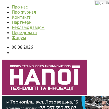
Uk
Про нас
Про журнал
Контакти
Партнери
Рекламодавцям
Передплата
Форум
08.08.2026