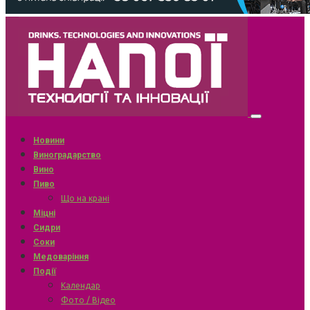
Новини
Виноградарство
Вино
Пиво
Що на крані
Міцні
Сидри
Соки
Медоваріння
Події
Календар
Фото / Відео