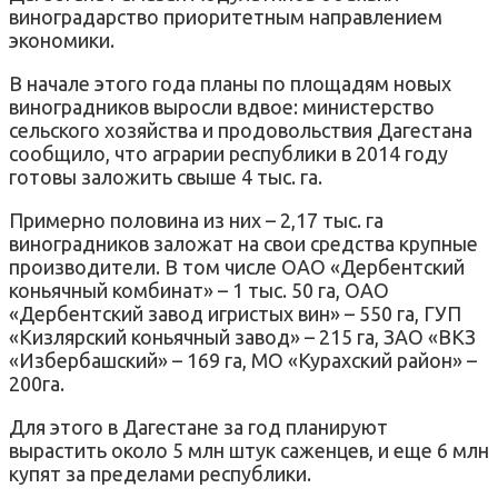
виноградарство приоритетным направлением
экономики.
В начале этого года планы по площадям новых
виноградников выросли вдвое: министерство
сельского хозяйства и продовольствия Дагестана
сообщило, что аграрии республики в 2014 году
готовы заложить свыше 4 тыс. га.
Примерно половина из них – 2,17 тыс. га
виноградников заложат на свои средства крупные
производители. В том числе ОАО
«
Дербентский
коньячный комбинат
»
– 1 тыс. 50 га, ОАО
«
Дербентский завод игристых вин
»
– 550 га, ГУП
«
Кизлярский коньячный завод
»
– 215 га, ЗАО
«
ВКЗ
«
Избербашский
»
– 169 га, МО
«
Курахский район
»
–
200га.
Для этого в Дагестане за год планируют
вырастить около 5 млн штук саженцев, и еще 6 млн
купят за пределами республики.