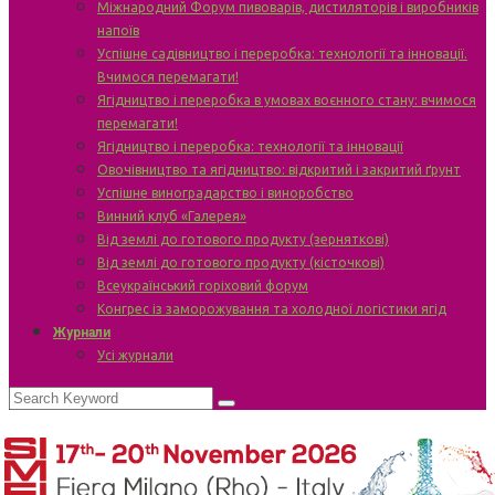
Міжнародний Форум пивоварів, дистиляторів і виробників
напоїв
Успішне садівництво і переробка: технології та інновації.
Вчимося перемагати!
Ягідництво і переробка в умовах воєнного стану: вчимося
перемагати!
Ягідництво і переробка: технології та інновації
Овочівництво та ягідництво: відкритий і закритий ґрунт
Успішне виноградарство і виноробство
Винний клуб «Галерея»
Від землі до готового продукту (зерняткові)
Від землі до готового продукту (кісточкові)
Всеукраїнський горіховий форум
Конгрес із заморожування та холодної логістики ягід
Журнали
Усі журнали