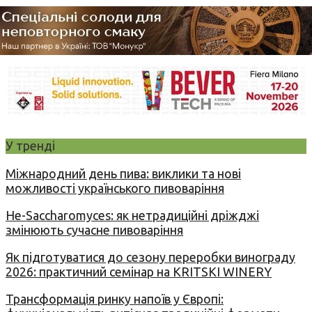
У тренді
Міжнародний день пива: виклики та нові
можливості українського пивоваріння
Не-Saccharomyces: як нетрадиційні дріжджі
змінюють сучасне пивоваріння
Як підготуватися до сезону переробки винограду
2026: практичний семінар на KRITSKI WINERY
Трансформація ринку напоїв у Європі: