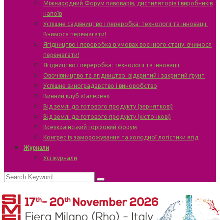
Міжнародний Форум пивоварів, дистиляторів і виробників
напоїв
Успішне садівництво і переробка: технології та інновації.
Вчимося перемагати!
Ягідництво і переробка в умовах воєнного стану: вчимося
перемагати!
Ягідництво і переробка: технології та інновації
Овочівництво та ягідництво: відкритий і закритий ґрунт
Успішне виноградарство і виноробство
Винний клуб «Галерея»
Від землі до готового продукту (зерняткові)
Від землі до готового продукту (кісточкові)
Всеукраїнський горіховий форум
Конгрес із заморожування та холодної логістики ягід
Журнали
Усі журнали