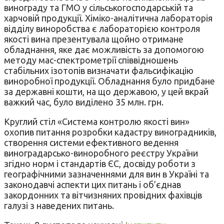
винограду та ГМО у сільськогосподарській та
харчовій продукції. Хіміко-аналітична лабораторія
відділу виноробства є лабораторією контроля
якості вина презентувала щойно отримане
обладнання, яке дає можливість за допомогою
методу мас-спектрометрії співвідношень
стабільних ізотопів визначати фальсифікацію
виноробної продукції. Обладнання було придбане
за державні кошти, на що державою, у цей вкрай
важкий час, було виділено 35 млн. грн.
Круглий стіл «Система контролю якості вин»
охопив питання розробки кадастру виноградників,
створення системи ефективного ведення
виноградарсько-виноробного реєстру України
згідно норм і стандартів ЄС, досвіду роботи з
географічними зазначеннями для вин в Україні та
законодавчі аспекти цих питань і об’єднав
закордонних та вітчизняних провідних фахівців
галузі з наведених питань.