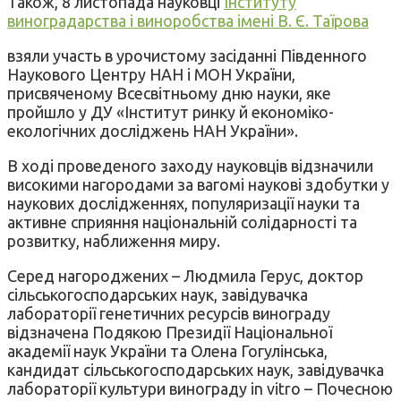
Також, 8 листопада науковці
Інституту
виноградарства і виноробства імені В. Є. Таїрова
взяли участь в урочистому засіданні Південного
Наукового Центру НАН і МОН України,
присвяченому Всесвітньому дню науки, яке
пройшло у ДУ «Інститут ринку й економіко-
екологічних досліджень НАН України».
В ході проведеного заходу науковців відзначили
високими нагородами за вагомі наукові здобутки у
наукових дослідженнях, популяризації науки та
активне сприяння національній солідарності та
розвитку, наближення миру.
Серед нагороджених – Людмила Герус, доктор
сільськогосподарських наук, завідувачка
лабораторії генетичних ресурсів винограду
відзначена Подякою Президії Національної
академії наук України та Олена Гогулінська,
кандидат сільськогосподарських наук, завідувачка
лабораторії культури винограду in vitro – Почесною