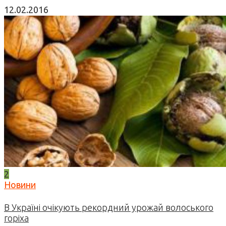
12.02.2016
2
Новини
В Україні очікують рекордний урожай волоського
горіха