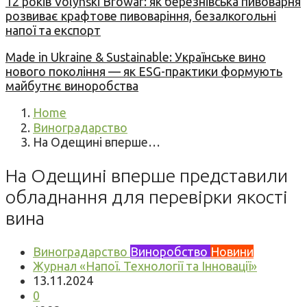
12 років Volynski Browar: як березнівська пивоварня
розвиває крафтове пивоваріння, безалкогольні
напої та експорт
Made in Ukraine & Sustainable: Українське вино
нового покоління — як ESG-практики формують
майбутнє виноробства
Home
Виноградарство
На Одещині вперше…
На Одещині вперше представили
обладнання для перевірки якості
вина
Виноградарство
Виноробство
Новини
Журнал «Напої. Технології та Інновації»
13.11.2024
0