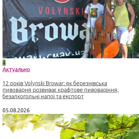
4
Актуально
12 років Volynski Browar: як березнівська
пивоварня розвиває крафтове пивоваріння,
безалкогольні напої та експорт
05.08.2026