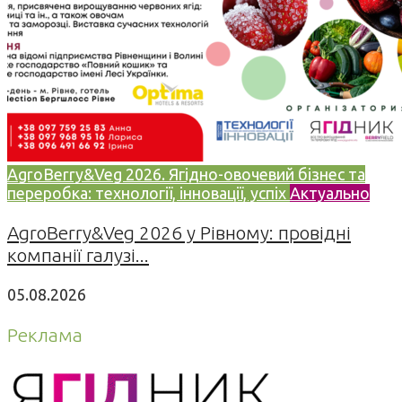
AgroBerry&Veg 2026. Ягідно-овочевий бізнес та
переробка: технології, інновації, успіх
Актуально
AgroBerry&Veg 2026 у Рівному: провідні
компанії галузі...
05.08.2026
Реклама