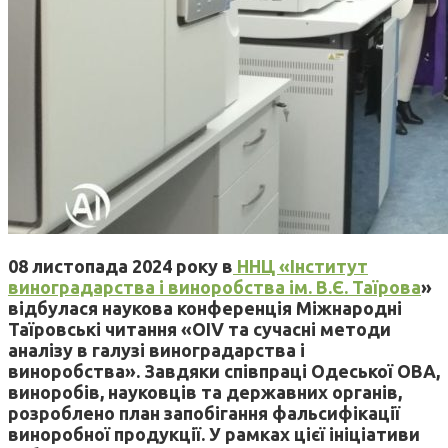
08 листопада 2024 року в
ННЦ «Інститут
виноградарства і виноробства ім. В.Є. Таїрова
»
відбулася наукова конференція Міжнародні
Таїровські читання «OIV та сучасні методи
аналізу в галузі виноградарства і
виноробства». Завдяки співпраці Одеської ОВА,
виноробів, науковців та державних органів,
розроблено план запобігання фальсифікації
виноробної продукції. У рамках цієї ініціативи