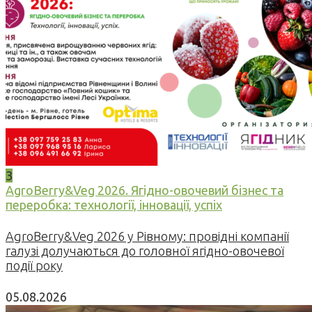
3
AgroBerry&Veg 2026. Ягідно-овочевий бізнес та
переробка: технології, інновації, успіх
AgroBerry&Veg 2026 у Рівному: провідні компанії
галузі долучаються до головної ягідно-овочевої
події року
05.08.2026