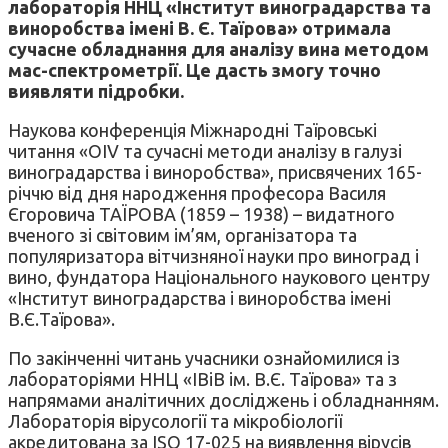
лабораторія ННЦ «Інститут виноградарства та
виноробства імені В. Є. Таїрова» отримала
сучасне обладнання для аналізу вина методом
мас-спектрометрії. Це дасть змогу точно
виявляти підробки.
Наукова конференція Міжнародні Таїровські
читання «OIV та сучасні методи аналізу в галузі
виноградарства і виноробства», присвячених 165-
річчю від дня народження професора Василя
Єгоровича ТАЇРОВА (1859 – 1938) – видатного
вченого зі світовим ім’ям, організатора та
популяризатора вітчизняної науки про виноград і
вино, фундатора Національного наукового центру
«Інститут виноградарства і виноробства імені
В.Є.Таїрова».
По закінченні читань учасники ознайомилися із
лабораторіями ННЦ «ІВіВ ім. В.Є. Таїрова» та з
напрямами аналітичних досліджень і обладнанням.
Лабораторія вірусології та мікробіології
акредитована за ISO 17-025 на виявлення вірусів