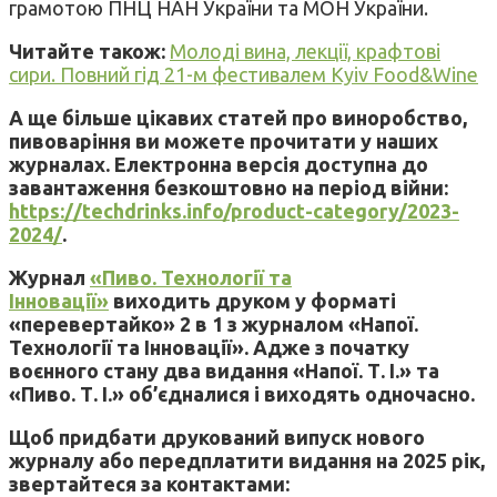
грамотою ПНЦ НАН України та МОН України.
Читайте також:
Молоді вина, лекції, крафтові
сири. Повний гід 21-м фестивалем Kyiv Food&Wine
А ще більше цікавих статей про виноробство,
пивоваріння ви можете прочитати у наших
журналах. Електронна версія доступна до
завантаження безкоштовно на період війни:
https://techdrinks.info/product-category/2023-
2024/
.
Журнал
«Пиво. Технології та
Інновації»
виходить друком у форматі
«перевертайко» 2 в 1 з журналом «Напої.
Технології та Інновації». Адже з початку
воєнного стану два видання «Напої. Т. І.» та
«Пиво. Т. І.» об’єдналися і виходять одночасно.
Щоб придбати друкований випуск нового
журналу або передплатити видання на 2025 рік,
звертайтеся за контактами: