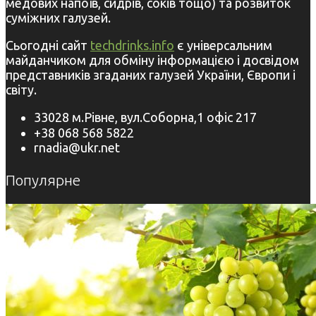
медових напоїв, сидрів, соків тощо) та розвиток
суміжних галузей.
Сьогодні сайт
techdrinks.info
є універсальним
майданчиком для обміну інформацією і досвідом
представників згаданих галузей України, Європи і
світу.
33028 м.Рівне, вул.Соборна,1 офіс 217
+38 068 568 5822
rnadia@ukr.net
Популярне