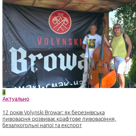
4
Актуально
12 років Volynski Browar: як березнівська
пивоварня розвиває крафтове пивоваріння,
безалкогольні напої та експорт