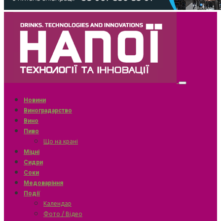
Новини
Виноградарство
Вино
Пиво
Що на крані
Міцні
Сидри
Соки
Медоваріння
Події
Календар
Фото / Відео