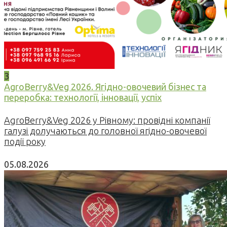
3
AgroBerry&Veg 2026. Ягідно-овочевий бізнес та
переробка: технології, інновації, успіх
AgroBerry&Veg 2026 у Рівному: провідні компанії
галузі долучаються до головної ягідно-овочевої
події року
05.08.2026