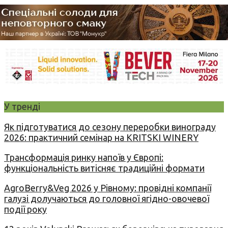
У тренді
Як підготуватися до сезону переробки винограду
2026: практичний семінар на KRITSKI WINERY
Трансформація ринку напоїв у Європі:
функціональність витісняє традиційні формати
AgroBerry&Veg 2026 у Рівному: провідні компанії
галузі долучаються до головної ягідно-овочевої
події року