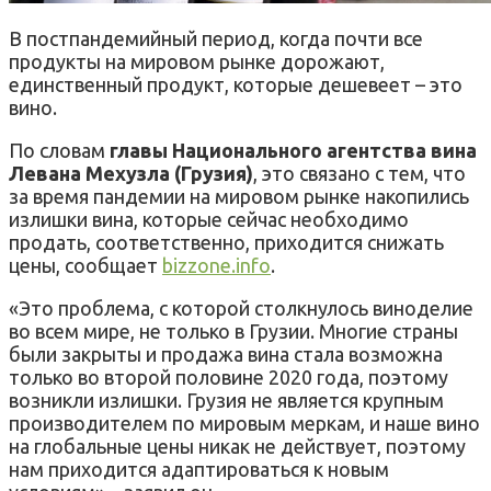
В постпандемийный период, когда почти все
продукты на мировом рынке дорожают,
единственный продукт, которые дешевеет – это
вино.
По словам
главы Национального агентства вина
Левана Мехузла (Грузия)
, это связано с тем, что
за время пандемии на мировом рынке накопились
излишки вина, которые сейчас необходимо
продать, соответственно, приходится снижать
цены, сообщает
bizzone.info
.
«Это проблема, с которой столкнулось виноделие
во всем мире, не только в Грузии. Многие страны
были закрыты и продажа вина стала возможна
только во второй половине 2020 года, поэтому
возникли излишки. Грузия не является крупным
производителем по мировым меркам, и наше вино
на глобальные цены никак не действует, поэтому
нам приходится адаптироваться к новым