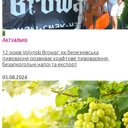
4
Актуально
12 років Volynski Browar: як березнівська
пивоварня розвиває крафтове пивоваріння,
безалкогольні напої та експорт
05.08.2026