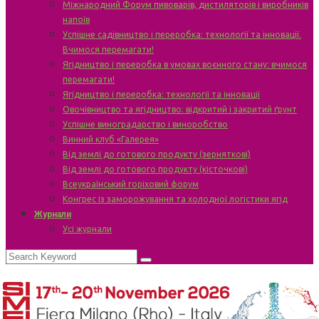
Міжнародний Форум пивоварів, дистиляторів і виробників
напоїв
Успішне садівництво і переробка: технології та інновації.
Вчимося перемагати!
Ягідництво і переробка в умовах воєнного стану: вчимося
перемагати!
Ягідництво і переробка: технології та інновації
Овочівництво та ягідництво: відкритий і закритий ґрунт
Успішне виноградарство і виноробство
Винний клуб «Галерея»
Від землі до готового продукту (зерняткові)
Від землі до готового продукту (кісточкові)
Всеукраїнський горіховий форум
Конгрес із заморожування та холодної логістики ягід
Журнали
Усі журнали