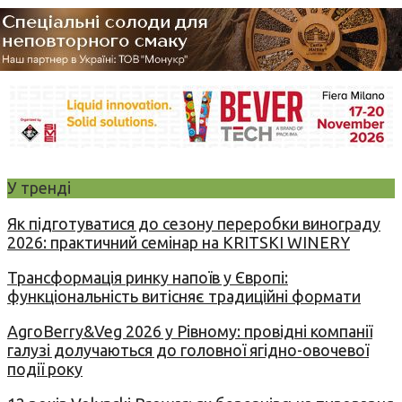
У тренді
Як підготуватися до сезону переробки винограду
2026: практичний семінар на KRITSKI WINERY
Трансформація ринку напоїв у Європі:
функціональність витісняє традиційні формати
AgroBerry&Veg 2026 у Рівному: провідні компанії
галузі долучаються до головної ягідно-овочевої
події року