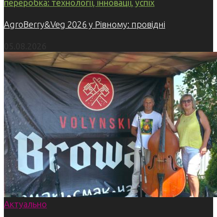
переробка: технології, інновації, успіх
AgroBerry&Veg 2026 у Рівному: провідні
05.08.2026
Актуально