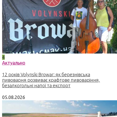
4
Актуально
12 років Volynski Browar: як березнівська
пивоварня розвиває крафтове пивоваріння,
безалкогольні напої та експорт
05.08.2026