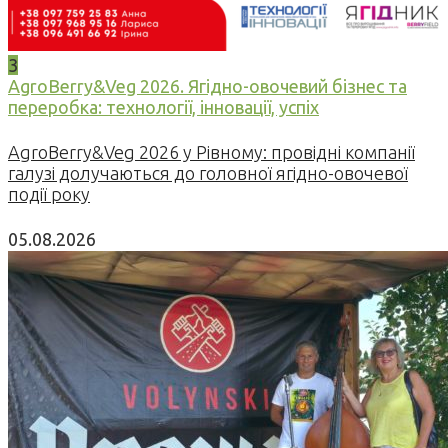
3
AgroBerry&Veg 2026. Ягідно-овочевий бізнес та
переробка: технології, інновації, успіх
AgroBerry&Veg 2026 у Рівному: провідні компанії
галузі долучаються до головної ягідно-овочевої
події року
05.08.2026