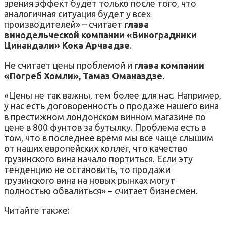
зрения эффект будет только после того, что
аналогичная ситуация будет у всех
производителей» – считает
глава
винодельческой компании «Виноградники
Цинандали» Кока Арчвадзе
.
Не считает цены проблемой и
глава компании
«Погреб Хомли», Тамаз Оманаздзе
.
«Цены не так важны, тем более для нас. Например,
у нас есть договоренность о продаже нашего вина
в престижном лондонском винном магазине по
цене в 800 фунтов за бутылку. Проблема есть в
том, что в последнее время мы все чаще слышим
от наших европейских коллег, что качество
грузинского вина начало портиться. Если эту
тенденцию не остановить, то продажи
грузинского вина на новых рынках могут
полностью обвалиться» – считает бизнесмен.
Читайте также: