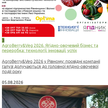
3
AgroBerry&Veg 2026. Ягідно-овочевий бізнес та
переробка: технології, інновації, успіх
AgroBerry&Veg 2026 у Рівному: провідні компанії
галузі долучаються до головної ягідно-овочевої
події року
05.08.2026