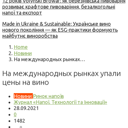
12 років Volynski Browar: як березнівська пивоварня
розвиває крафтове пивоваріння, безалкогольні
напої та експорт
Made in Ukraine & Sustainable: Українське вино
нового покоління — як ESG-практики формують
майбутнє виноробства
Home
Новини
На международных рынках…
На международных рынках упали
цены на вино
Новини
Ринок напоїв
Журнал «Напої. Технології та Інновації»
28.09.2021
0
1482