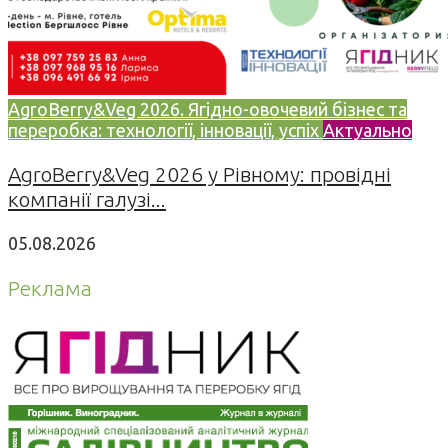
AgroBerry&Veg 2026. Ягідно-овочевий бізнес та
переробка: технології, інновації, успіх
Актуально
AgroBerry&Veg 2026 у Рівному: провідні
компанії галузі...
05.08.2026
Реклама