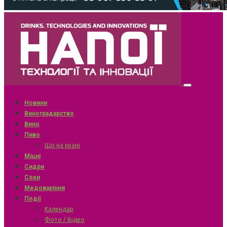
Новини
Виноградарство
Вино
Пиво
Що на крані
Міцні
Сидри
Соки
Медоваріння
Події
Календар
Фото / Відео