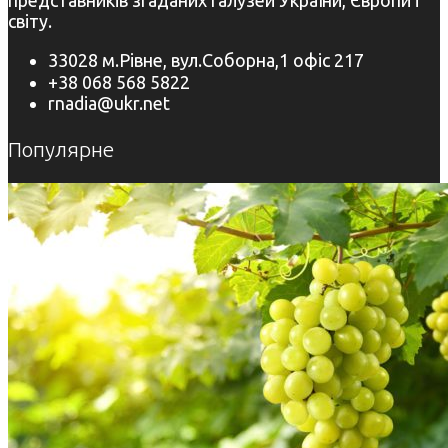
представників згаданих галузей України, Європи і
світу.
33028 м.Рівне, вул.Соборна,1 офіс 217
+38 068 568 5822
rnadia@ukr.net
Популярне