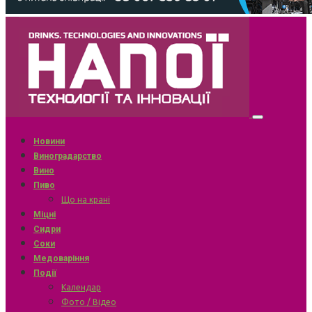
Новини
Виноградарство
Вино
Пиво
Що на крані
Міцні
Сидри
Соки
Медоваріння
Події
Календар
Фото / Відео