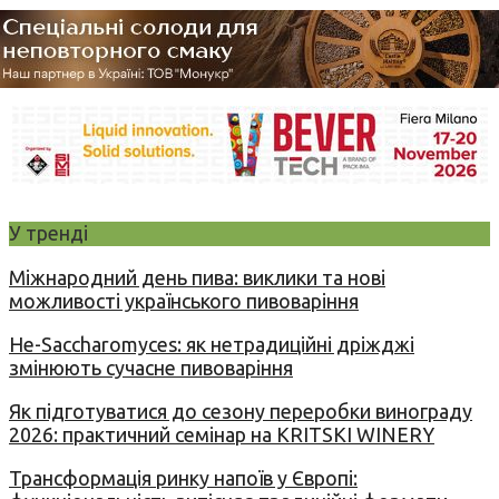
У тренді
Міжнародний день пива: виклики та нові
можливості українського пивоваріння
Не-Saccharomyces: як нетрадиційні дріжджі
змінюють сучасне пивоваріння
Як підготуватися до сезону переробки винограду
2026: практичний семінар на KRITSKI WINERY
Трансформація ринку напоїв у Європі: