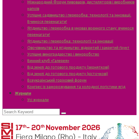
Міжнародний Форум пивоварів, дистиляторів і виробників
напоїв
Успішне садівництво і переробка: технології та інновації.
Вчимося перемагати!
Ягідництво і переробка в умовах воєнного стану: вчимося
перемагати!
Ягідництво і переробка: технології та інновації
Овочівництво та ягідництво: відкритий і закритий ґрунт
Успішне виноградарство і виноробство
Винний клуб «Галерея»
Від землі до готового продукту (зерняткові)
Від землі до готового продукту (кісточкові)
Всеукраїнський горіховий форум
Конгрес із заморожування та холодної логістики ягід
Журнали
Усі журнали