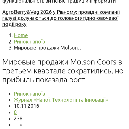
функціональність витісняє традиційні формати
AgroBerry&Veg 2026 у Рівному: провідні компанії
галузі долучаються до головної ягідно-овочевої
події року
Home
Ринок напоїв
Мировые продажи Molson…
Мировые продажи Molson Coors в
третьем квартале сократились, но
прибыль показала рост
Ринок напоїв
Журнал «Напої. Технології та Інновації»
10.11.2016
0
238