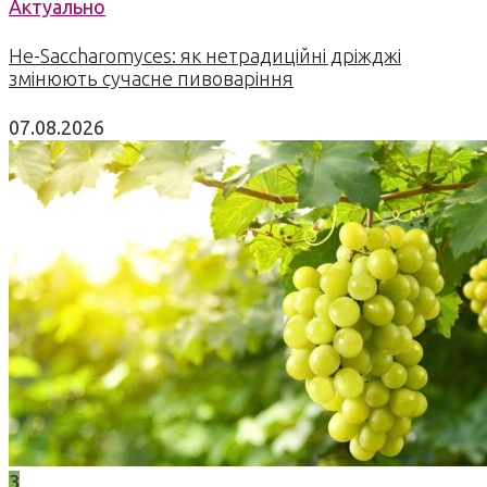
Актуально
Не-Saccharomyces: як нетрадиційні дріжджі
змінюють сучасне пивоваріння
07.08.2026
3