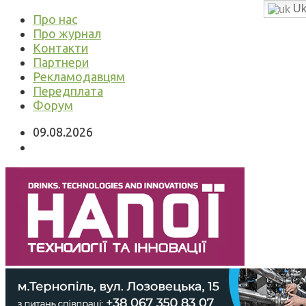
Uk
Про нас
Про журнал
Контакти
Партнери
Рекламодавцям
Передплата
Форум
09.08.2026