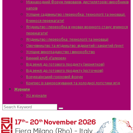
Міжнародний Форум пивоварів, дистиляторів і виробників
напоїв
Успішне садівництво і переробка: технології та інновації.
Вчимося перемагати!
Ягідництво і переробка в умовах воєнного стану: вчимося
перемагати!
Ягідництво і переробка: технології та інновації
Овочівництво та ягідництво: відкритий і закритий ґрунт
Успішне виноградарство і виноробство
Винний клуб «Галерея»
Від землі до готового продукту (зерняткові)
Від землі до готового продукту (кісточкові)
Всеукраїнський горіховий форум
Конгрес із заморожування та холодної логістики ягід
Журнали
Усі журнали