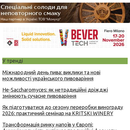
У тренді
Міжнародний день пива: виклики та нові
можливості українського пивоваріння
Не-Saccharomyces: як нетрадиційні дріжджі
змінюють сучасне пивоваріння
Як підготуватися до сезону переробки винограду
2026: практичний семінар на KRITSKI WINERY
Трансформація ринку напоїв у Європі: