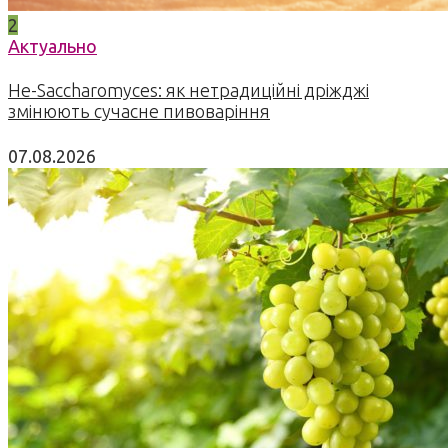
2
Актуально
Не-Saccharomyces: як нетрадиційні дріжджі
змінюють сучасне пивоваріння
07.08.2026