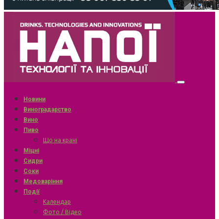
Новини
Виноградарство
Вино
Пиво
Що на крані
Міцні
Сидри
Соки
Медоваріння
Події
Календар
Фото / Відео