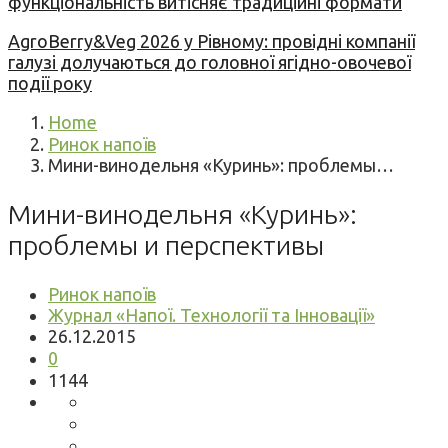
функціональність витісняє традиційні формати
AgroBerry&Veg 2026 у Рівному: провідні компанії
галузі долучаються до головної ягідно-овочевої
події року
Home
Ринок напоїв
Мини-винодельня «Куринь»: проблемы…
Мини-винодельня «Куринь»:
проблемы и перспективы
Ринок напоїв
Журнал «Напої. Технології та Інновації»
26.12.2015
0
1144