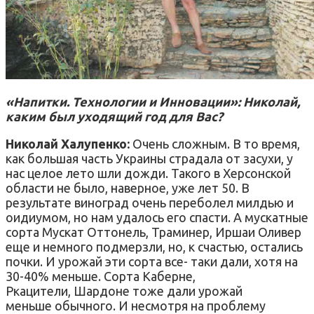
«Напитки. Технологии и Инновации»: Николай,
каким был уходящий год для Вас?
Николай Халупенко:
Очень сложным. В то время,
как большая часть Украины страдала от засухи, у
нас целое лето шли дожди. Такого в Херсонской
области не было, наверное, уже лет 50. В
результате виноград очень переболел милдью и
оидиумом, но нам удалось его спасти. А мускатные
сорта Мускат Оттонель, Траминер, Иршаи Оливер
еще и немного подмерзли, но, к счастью, остались
почки. И урожай эти сорта все- таки дали, хотя на
30-40% меньше. Сорта Каберне,
Ркацители, Шардоне тоже дали урожай
меньше обычного. И несмотря на проблему