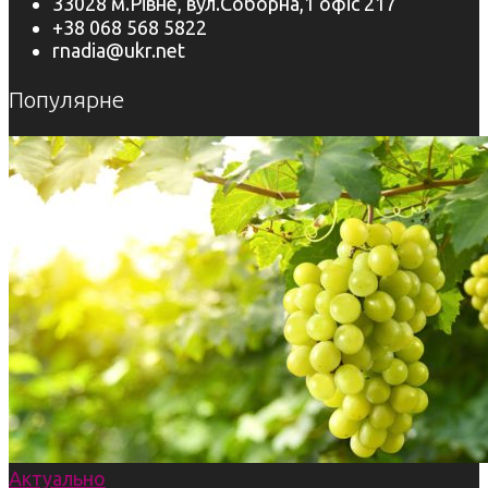
33028 м.Рівне, вул.Соборна,1 офіс 217
+38 068 568 5822
rnadia@ukr.net
Популярне
Актуально