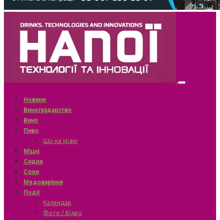
Новини
Виноградарство
Вино
Пиво
Що на крані
Міцні
Сидри
Соки
Медоваріння
Події
Календар
Фото / Відео