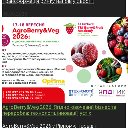
Трансформація ринку напоїв у Європі:
06.08.2026
AgroBerry&Veg 2026. Ягідно-овочевий бізнес та
переробка: технології, інновації, успіх
AgroBerry&Veg 2026 у Рівному: провідні