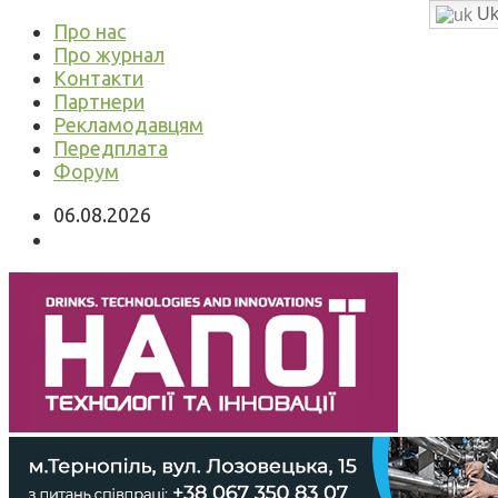
Uk
Про нас
Про журнал
Контакти
Партнери
Рекламодавцям
Передплата
Форум
06.08.2026