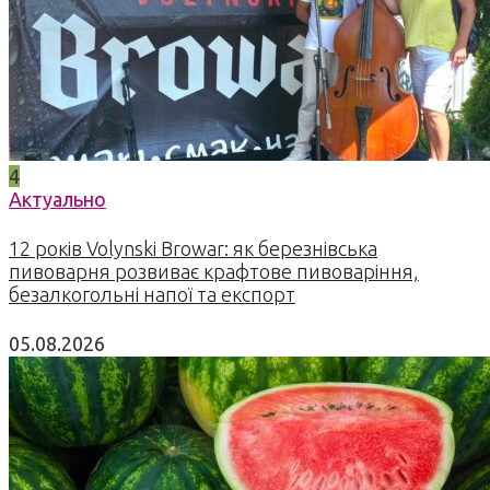
4
Актуально
12 років Volynski Browar: як березнівська
пивоварня розвиває крафтове пивоваріння,
безалкогольні напої та експорт
05.08.2026