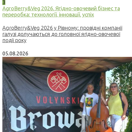
3
AgroBerry&Veg 2026. Ягідно-овочевий бізнес та
переробка: технології, інновації, успіх
AgroBerry&Veg 2026 у Рівному: провідні компанії
галузі долучаються до головної ягідно-овочевої
події року
05.08.2026