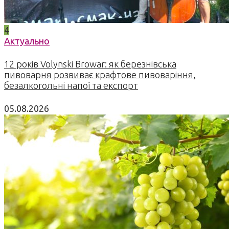
4
Актуально
12 років Volynski Browar: як березнівська
пивоварня розвиває крафтове пивоваріння,
безалкогольні напої та експорт
05.08.2026