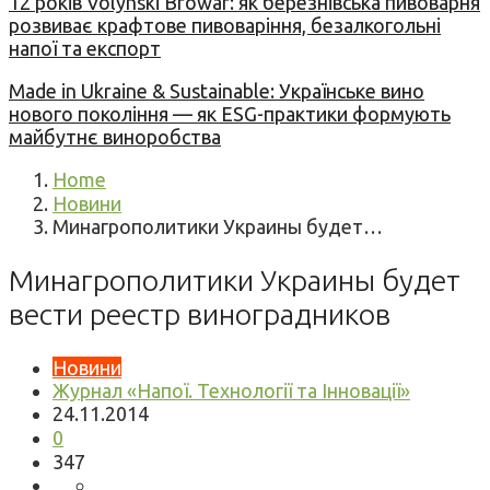
12 років Volynski Browar: як березнівська пивоварня
розвиває крафтове пивоваріння, безалкогольні
напої та експорт
Made in Ukraine & Sustainable: Українське вино
нового покоління — як ESG-практики формують
майбутнє виноробства
Home
Новини
Минагрополитики Украины будет…
Минагрополитики Украины будет
вести реестр виноградников
Новини
Журнал «Напої. Технології та Інновації»
24.11.2014
0
347