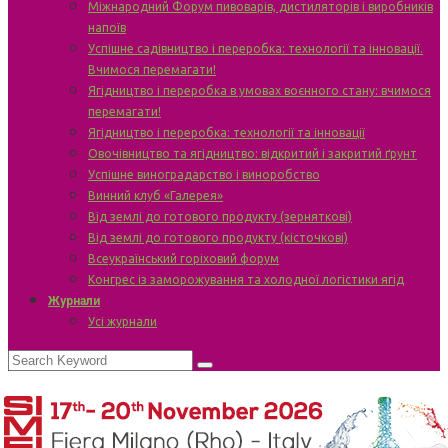
Міжнародний Форум пивоварів, дистиляторів і виробників
напоїв
Успішне садівництво і переробка: технології та інновації.
Вчимося перемагати!
Ягідництво і переробка в умовах воєнного стану: вчимося
перемагати!
Ягідництво і переробка: технології та інновації
Овочівництво та ягідництво: відкритий і закритий ґрунт
Успішне виноградарство і виноробство
Винний клуб «Галерея»
Від землі до готового продукту (зерняткові)
Від землі до готового продукту (кісточкові)
Всеукраїнський горіховий форум
Конгрес із заморожування та холодної логістики ягід
Журнали
Усі журнали