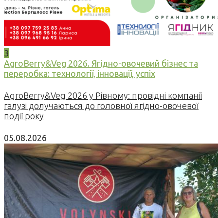
3
AgroBerry&Veg 2026. Ягідно-овочевий бізнес та
переробка: технології, інновації, успіх
AgroBerry&Veg 2026 у Рівному: провідні компанії
галузі долучаються до головної ягідно-овочевої
події року
05.08.2026