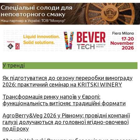
У тренді
Як підготуватися до сезону переробки винограду
2026: практичний семінар на KRITSKI WINERY
Трансформація ринку напоїв у Європі:
функціональність витісняє традиційні формати
AgroBerry&Veg 2026 у Рівному: провідні компанії
галузі долучаються до головної ягідно-овочевої
події року