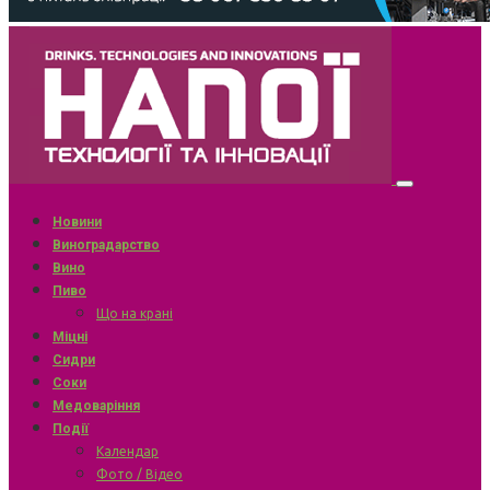
Новини
Виноградарство
Вино
Пиво
Що на крані
Міцні
Сидри
Соки
Медоваріння
Події
Календар
Фото / Відео