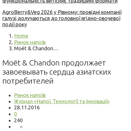
функціональність витісняє традиційні формати
AgroBerry&Veg 2026 у Рівному: провідні компанії
галузі долучаються до головної ягідно-овочевої
події року
Home
Ринок напоїв
Moët & Chandon…
Moët & Chandon продолжает
завоевывать сердца азиатских
потребителей
Ринок напоїв
Журнал «Напої. Технології та Інновації»
28.11.2016
0
240