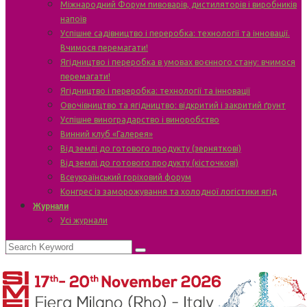
Міжнародний Форум пивоварів, дистиляторів і виробників
напоїв
Успішне садівництво і переробка: технології та інновації.
Вчимося перемагати!
Ягідництво і переробка в умовах воєнного стану: вчимося
перемагати!
Ягідництво і переробка: технології та інновації
Овочівництво та ягідництво: відкритий і закритий ґрунт
Успішне виноградарство і виноробство
Винний клуб «Галерея»
Від землі до готового продукту (зерняткові)
Від землі до готового продукту (кісточкові)
Всеукраїнський горіховий форум
Конгрес із заморожування та холодної логістики ягід
Журнали
Усі журнали