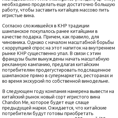
необходимо проделать еще достаточно большую
работу, чтобы заставить китайцев массово пить
игристые вина.
Согласно сложившейся в КНР традиции
шампанское покупалось ранее китайцами в
качестве подарка. Причем, как правило, для
чиновника. Однако с началом масштабной борьбы
с коррупцией спрос на этот напиток на внутреннем
рынке КНР существенно упал. В связи с этим
французы были вынуждены начать масштабную
рекламную кампанию, предлагая китайским
потребителям продегустировать подслащенное
шампанское прямо в супермаркетах, ресторанах и
во время экскурсий по собственной винодельне.
В следующем году компания намерена вывести на
китайский рынок новый сорт игристого вина
Chandon Me, которое будет еще слаще
предыдущей марки. Ожидается, что китайские
потребители будут готовы приобретать