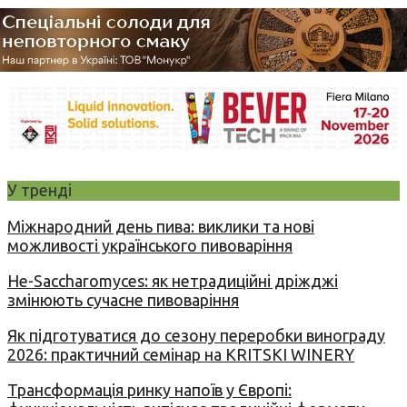
У тренді
Міжнародний день пива: виклики та нові
можливості українського пивоваріння
Не-Saccharomyces: як нетрадиційні дріжджі
змінюють сучасне пивоваріння
Як підготуватися до сезону переробки винограду
2026: практичний семінар на KRITSKI WINERY
Трансформація ринку напоїв у Європі: