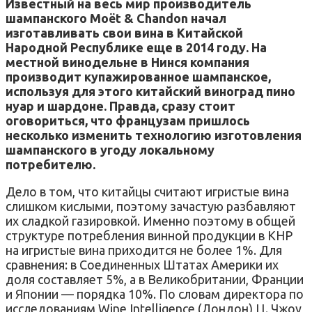
Известный на весь мир производитель
шампанского Moët & Chandon начал
изготавливать свои вина в Китайской
Народной Республике еще в 2014 году. На
местной винодельне в Нинся компания
производит купажированное шампанское,
используя для этого китайский виноград пино
нуар и шардоне. Правда, сразу стоит
оговориться, что французам пришлось
несколько изменить технологию изготовления
шампанского в угоду локальному
потребителю.
Дело в том, что китайцы считают игристые вина
слишком кислыми, поэтому зачастую разбавляют
их сладкой газировкой. Именно поэтому в общей
структуре потребления винной продукции в КНР
на игристые вина приходится не более 1%. Для
сравнения: в Соединенных Штатах Америки их
доля составляет 5%, а в Великобритании, Франции
и Японии — порядка 10%. По словам директора по
исследованиям Wine Intelligence (Лондон) Ц. Чжоу,