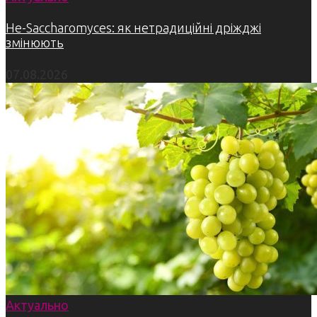
Не-Saccharomyces: як нетрадиційні дріжджі
змінюють
07.08.2026
Актуально