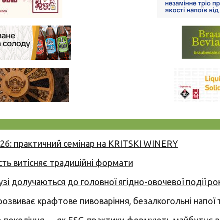
026: практичний семінар на KRITSKI WINERY
сть витісняє традиційні формати
узі долучаються до головної ягідно-овочевої події ро
 розвиває крафтове пивоваріння, безалкогольні напої 