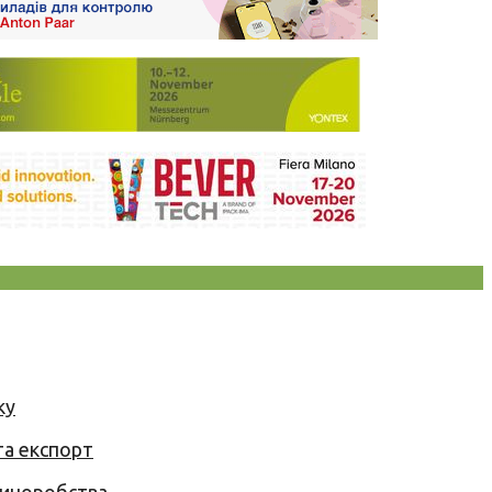
ку
та експорт