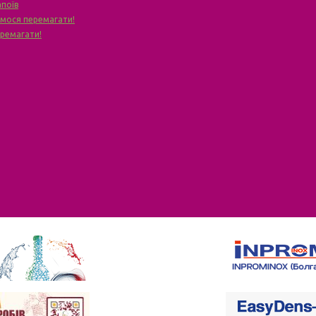
апоїв
чимося перемагати!
еремагати!