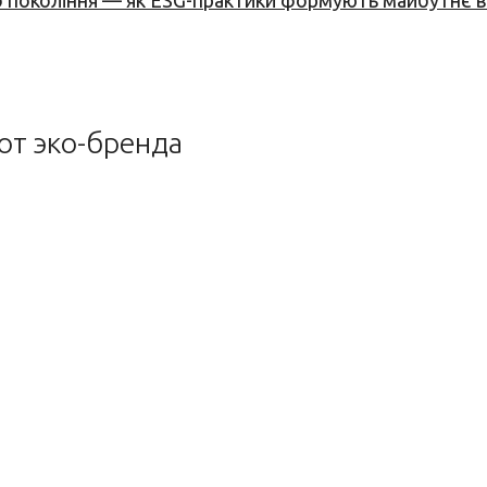
вого покоління — як ESG-практики формують майбутнє
от эко-бренда