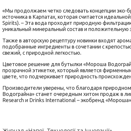
«Мы продолжаем четко следовать концепции эко-бр
источника в Карпатах, которая считается идеально
Spirits). – Эта вода проходит природную фильтраци
уникальный минеральный состав и положительную э
Также в авторскую рецептуру новинки входят аром
подобранные ингредиенты в сочетании с крепостью
свежий, с природной легкостью.
Цветовое решение для бутылки «Мороша Водограйн
прозрачной этикетке, который является фирменны
цвете, что подчеркивает природность происхожде
Производители уверены, что благодаря природному
Водограйна» станет очередным хитом продаж в лине
Research и Drinks International – экобренд «Моро
Журнал «Напої. Технології та Інновації»