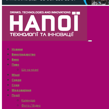
Новини
Виноградарство
Вино
Пиво
Що на крані
Міцні
Сидри
Соки
Медоваріння
Події
Календар
Фото / Відео