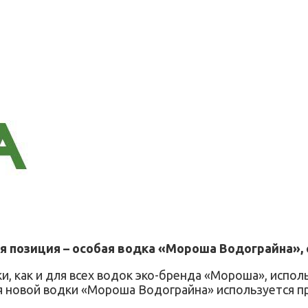
я позиция – особая водка «Мороша Водограйна», 
, как и для всех водок эко-бренда «Мороша», испол
для новой водки «Мороша Водограйна» используется п