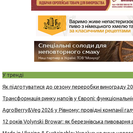
У тренді
Як підготуватися до сезону переробки винограду 2
Трансформація ринку напоїв у Європі: функціональні
AgroBerry&Veg 2026 у Рівному: провідні компанії гал
12 років Volynski Browar: як березнівська пивоварня