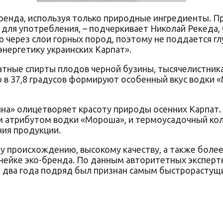
енда, используя только природные ингредиенты. Пр
й для употребления, – подчеркивает Николай Рекед
ю через слои горных пород, поэтому не поддается гл
нергетику украинских Карпат».
атные спирты плодов черной бузины, тысячелистник
 в 37,8 градусов формируют особенный вкус водки 
а» олицетворяет красоту природы осенних Карпат. 
м атрибутом водки «Мороша», и термоусадочный ко
ния продукции.
 происхождению, высокому качеству, а также боле
йке эко-бренда. По данным авторитетных экспертных 
ша» два года подряд был признан самым быстрорасту