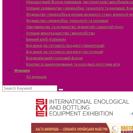
Міжнародний Форум пивоварів, дистиляторів і виробників н
Успішне садівництво і переробка: технології та інновації. В
Ягідництво і переробка в умовах воєнного стану: вчимося п
Ягідництво і переробка: технології та інновації
Овочівництво та ягідництво: відкритий і закритий ґрунт
Успішне виноградарство і виноробство
Винний клуб «Галерея»
Від землі до готового продукту (зерняткові)
Від землі до готового продукту (кісточкові)
Всеукраїнський горіховий форум
Конгрес із заморожування та холодної логістики ягід
Журнали
Усі журнали