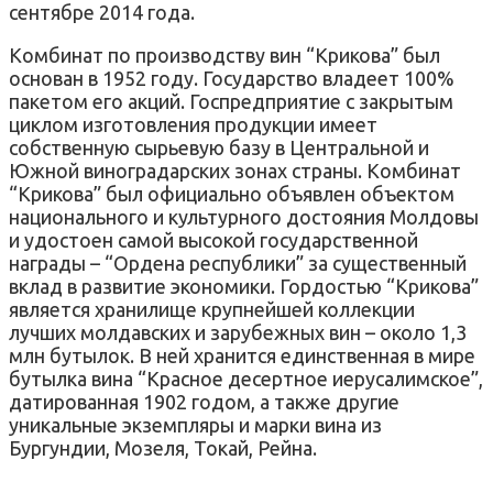
сентябре 2014 года.
Комбинат по производству вин “Крикова” был
основан в 1952 году. Государство владеет 100%
пакетом его акций. Госпредприятие с закрытым
циклом изготовления продукции имеет
собственную сырьевую базу в Центральной и
Южной виноградарских зонах страны. Комбинат
“Крикова” был официально объявлен объектом
национального и культурного достояния Молдовы
и удостоен самой высокой государственной
награды – “Ордена республики” за существенный
вклад в развитие экономики. Гордостью “Крикова”
является хранилище крупнейшей коллекции
лучших молдавских и зарубежных вин – около 1,3
млн бутылок. В ней хранится единственная в мире
бутылка вина “Красное десертное иерусалимское”,
датированная 1902 годом, а также другие
уникальные экземпляры и марки вина из
Бургундии, Мозеля, Токай, Рейна.