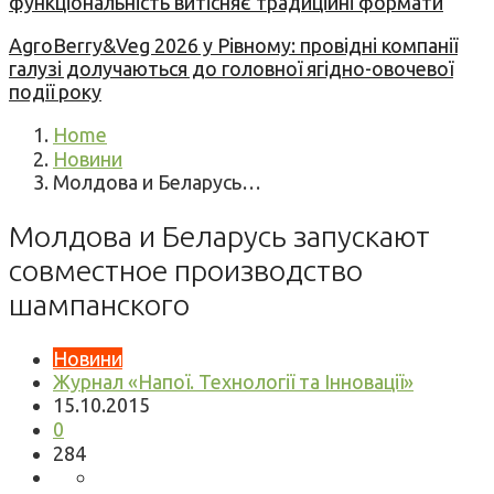
функціональність витісняє традиційні формати
AgroBerry&Veg 2026 у Рівному: провідні компанії
галузі долучаються до головної ягідно-овочевої
події року
Home
Новини
Молдова и Беларусь…
Молдова и Беларусь запускают
совместное производство
шампанского
Новини
Журнал «Напої. Технології та Інновації»
15.10.2015
0
284