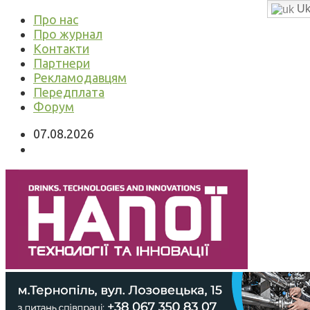
Uk
Про нас
Про журнал
Контакти
Партнери
Рекламодавцям
Передплата
Форум
07.08.2026