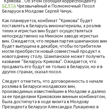
“Крикова”. Об этом сообщил корреспонденту
БЕЛТА
Чрезвычайный и Полномочный Посол
Беларуси в Молдове Сергей Чичук.
Как планируется, комбинат “Крикова” будет
поставлять в Беларусь виноматериалы, а розлив
тихих и игристых вин будет осуществляться
непосредственно на Минском заводе игристых
вин. Ожидается, что первая партия шампанских вин
будет выпущена в декабре, чтобы потребители
могли приобрести новый совместный продукт к
новогоднему столу. Шампанское может получить
название “Беларусь-Крикова”. Ожидается, что
продавать его будут не только в Беларуси, но и в
других странах, сказал посол.
Следует отметить, что договоренность о начале
розлива в Беларуси молдавских вин,
производимых известнейшим в Молдове и далеко
за ее пределами Криковским винным комбинатом,
была достигнута в ходе визита в Молдову
Президента Беларуси Александра Лукашенко в