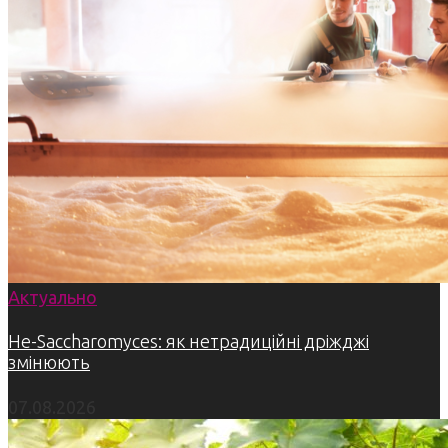
Актуально
Не-Saccharomyces: як нетрадиційні дріжджі
змінюють
07.08.2026