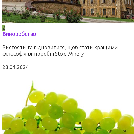
2
Виноробство
Вистояти та відновитися, щоб стати кращими –
філософія виноробні Stoic Winery
23.04.2024