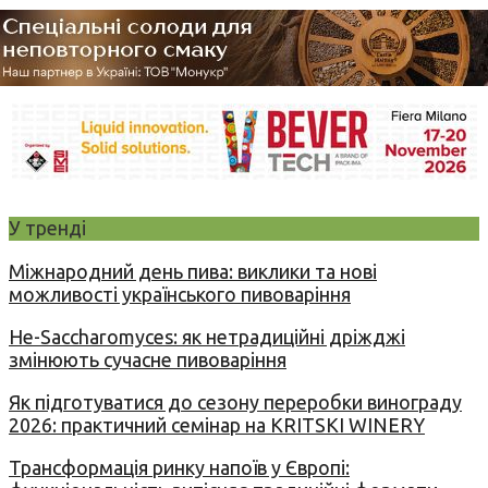
У тренді
Міжнародний день пива: виклики та нові
можливості українського пивоваріння
Не-Saccharomyces: як нетрадиційні дріжджі
змінюють сучасне пивоваріння
Як підготуватися до сезону переробки винограду
2026: практичний семінар на KRITSKI WINERY
Трансформація ринку напоїв у Європі: