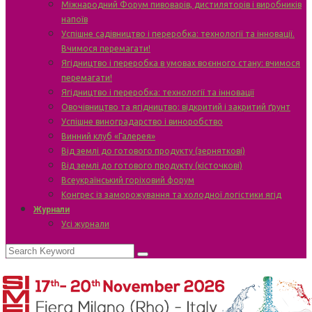
Міжнародний Форум пивоварів, дистиляторів і виробників
напоїв
Успішне садівництво і переробка: технології та інновації.
Вчимося перемагати!
Ягідництво і переробка в умовах воєнного стану: вчимося
перемагати!
Ягідництво і переробка: технології та інновації
Овочівництво та ягідництво: відкритий і закритий ґрунт
Успішне виноградарство і виноробство
Винний клуб «Галерея»
Від землі до готового продукту (зерняткові)
Від землі до готового продукту (кісточкові)
Всеукраїнський горіховий форум
Конгрес із заморожування та холодної логістики ягід
Журнали
Усі журнали