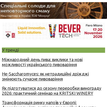
У тренді
Міжнародний день пива: виклики та нові
можливості українського пивоваріння
Не-Saccharomyces: як нетрадиційні дріжджі
змінюють сучасне пивоваріння
Як підготуватися до сезону переробки винограду
2026: практичний семінар на KRITSKI WINERY
Трансформація ринку напоїв у Європі: