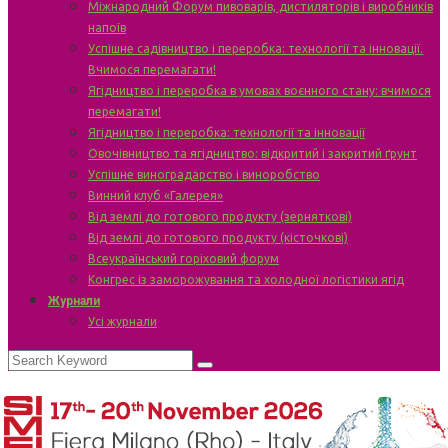
Міжнародний Форум пивоварів, дистиляторів і виробників
напоїв
Успішне садівництво і переробка: технології та інновації.
Вчимося перемагати!
Ягідництво і переробка в умовах воєнного стану: вчимося
перемагати!
Ягідництво і переробка: технології та інновації
Овочівництво та ягідництво: відкритий і закритий ґрунт
Успішне виноградарство і виноробство
Винний клуб «Галерея»
Від землі до готового продукту (зерняткові)
Від землі до готового продукту (кісточкові)
Всеукраїнський горіховий форум
Конгрес із заморожування та холодної логістики ягід
Журнали
Усі журнали