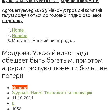
функціональність витісняє традиційні формати
AgroBerry&Veg 2026 у Рівному: провідні компанії
галузі долучаються до головної ягідно-овочевої
події року
Home
Новини
Молдова: Урожай винограда…
Молдова: Урожай винограда
обещает быть богатым, при этом
аграрии рискуют понести большие
потери
Новини
Журнал «Напої. Технології та Інновації»
11.10.2021
0
1058