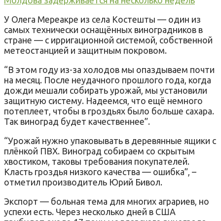
У Олега Мереакре из села Костешты — один из
самых технически оснащённых виноградников в
стране — с ирригационной системой, собственной
метеостанцией и защитным покровом.
“В этом году из-за холодов мы опаздываем почти
на месяц. После неудачного прошлого года, когда
дожди мешали собирать урожай, мы установили
защитную систему. Надеемся, что ещё немного
потеплеет, чтобы в гроздьях было больше сахара.
Так виноград будет качественнее”.
“Урожай нужно упаковывать в деревянные ящики с
плёнкой ПВХ. Виноград собираем со скрытым
хвостиком, таковы требования покупателей.
Класть гроздья низкого качества — ошибка”, –
отметил производитель Юрий Бивол.
Экспорт — больная тема для многих аграриев, но
успехи есть. Через несколько дней в США