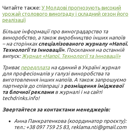
Читайте также:
У Молдові прогнозують високий
урожай столового винограду і складний сезон його
реалізації
Більше інформації про виноградарство та
виноробство, а також виробництво інших напоїв
– на сторінках
спеціалізованого журналу «Напої.
Технології та Інновації»
. Посилання на останній
випуск:
Журнал «Напої. Технології та Інновації»
Триває
передплата
на єдиний в Україні журнал
для професіоналів у галузі виноробства та
виготовлення інших напоїв. А також запрошуємо
партнерів до співпраці з
розміщення іміджевої
та блочної реклами
в журналі і на сайті
techdrinks.info!
Звертайтеся за контактами менеджерів:
Анна Панкратенкова (координатор проєкту):
тел.: +38 097 759 25 83, reklama.nti@gmail.com