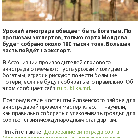
Урожай винограда обещает быть богатым. По
прогнозам экспертов, только сорта Молдова
будет собрано около 100 тысяч тонн. Большая
часть пойдёт на экспорт.
В Ассоциации производителей столового
винограда отмечают: пусть урожай и ожидается
богатым, аграрии рискуют понести большие
потери, если не будут собирать его правильно. Об
этом сообщает сайт
ru.publika.md
.
Поэтому в селе Костешты Яловенского района для
виноградарей провели мастер-класс — научили,
как правильно собирать и упаковывать гроздья для
соответствия международным стандартам.
Читайте также:
Дозревание винограда сорта
Молдова задерживается на несколько недель