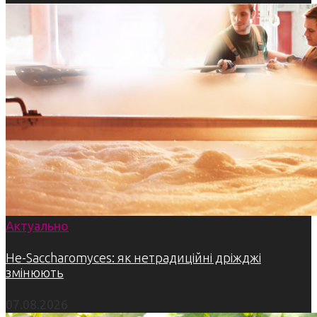
Актуально
Не-Saccharomyces: як нетрадиційні дріжджі
змінюють
07.08.2026