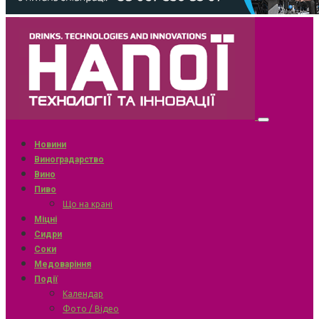
Новини
Виноградарство
Вино
Пиво
Що на крані
Міцні
Сидри
Соки
Медоваріння
Події
Календар
Фото / Відео