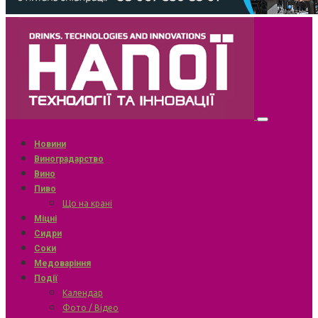
Новини
Виноградарство
Вино
Пиво
Що на крані
Міцні
Сидри
Соки
Медоваріння
Події
Календар
Фото / Відео