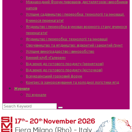
Міжнародний Форум пивоварів, дистиляторів і виробників
напоїв
Успішне садівництво і переробка: технології та інновації.
Вчимося перемагати!
Ягідництво і переробка в умовах воєнного стану: вчимося
перемагати!
Ягідництво і переробка: технології та інновації
Овочівництво та ягідництво: відкритий і закритий ґрунт
Успішне виноградарство і виноробство
Винний клуб «Галерея»
Від землі до готового продукту (зерняткові)
Від землі до готового продукту (кісточкові)
Всеукраїнський горіховий форум
Конгрес із заморожування та холодної логістики ягід
Журнали
Усі журнали