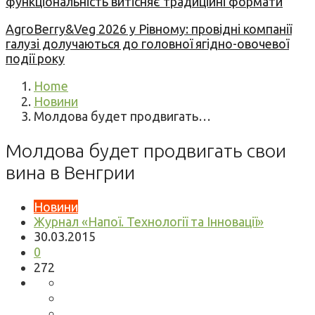
функціональність витісняє традиційні формати
AgroBerry&Veg 2026 у Рівному: провідні компанії
галузі долучаються до головної ягідно-овочевої
події року
Home
Новини
Молдова будет продвигать…
Молдова будет продвигать свои
вина в Венгрии
Новини
Журнал «Напої. Технології та Інновації»
30.03.2015
0
272