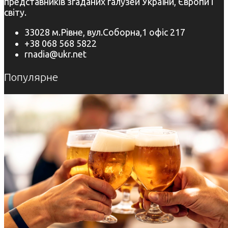
представників згаданих галузей України, Європи і
світу.
33028 м.Рівне, вул.Соборна,1 офіс 217
+38 068 568 5822
rnadia@ukr.net
Популярне