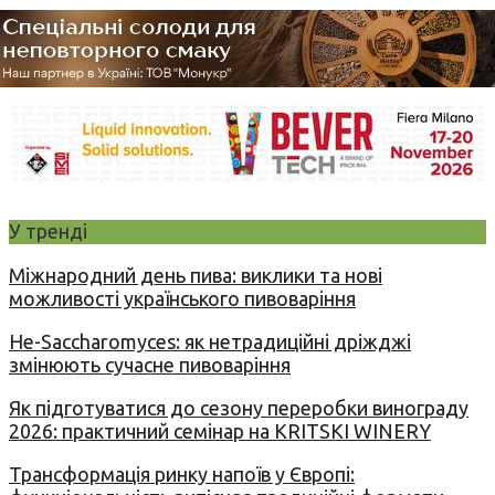
У тренді
Міжнародний день пива: виклики та нові
можливості українського пивоваріння
Не-Saccharomyces: як нетрадиційні дріжджі
змінюють сучасне пивоваріння
Як підготуватися до сезону переробки винограду
2026: практичний семінар на KRITSKI WINERY
Трансформація ринку напоїв у Європі: