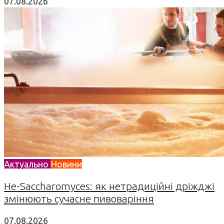
07.08.2026
Актуально
Новини
Не-Saccharomyces: як нетрадиційні дріжджі
змінюють сучасне пивоваріння
07.08.2026