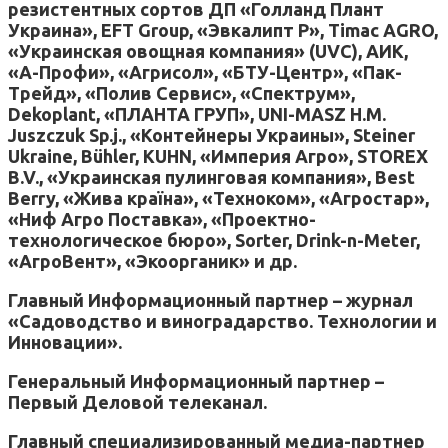
резистентных сортов ДП «Голланд Плант
Украина», EFT Group, «Эвкалипт Р», Timac AGRO,
«Украинская овощная компания» (UVC), АИК,
«А-Профи», «Агрисол», «БТУ-Центр», «Пак-
Трейд», «Полив Сервис», «Спектрум»,
Dekoplant, «ПЛАНТА ГРУП», UNI-MASZ H.M.
Juszczuk Sp.j., «Контейнеры Украины», Steiner
Ukraine, Bühler, KUHN, «Империя Агро», STOREX
B.V., «Украинская пулинговая компания», Best
Berry, «Жива країна», «Техноком», «Агростар»,
«Ниф Агро Поставка», «Проектно-
технологическое бюро», Sorter, Drink-n-Meter,
«АгроВент», «Экоорганик» и др.
Главный Информационный партнер – журнал
«Садоводство и виноградарство. Технологии и
Инновации».
Генеральный Информационный партнер –
Первый Деловой телеканал.
Главный специализированный медиа-партнер