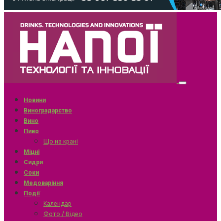
Новини
Виноградарство
Вино
Пиво
Що на крані
Міцні
Сидри
Соки
Медоваріння
Події
Календар
Фото / Відео