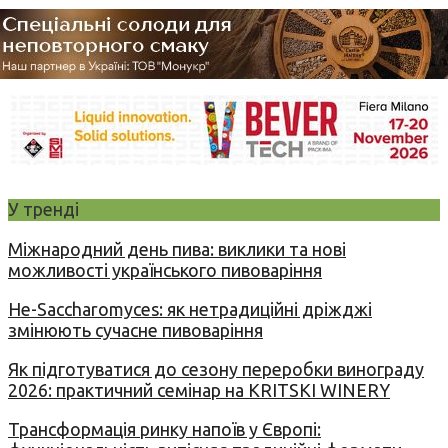
У тренді
Міжнародний день пива: виклики та нові
можливості українського пивоваріння
Не-Saccharomyces: як нетрадиційні дріжджі
змінюють сучасне пивоваріння
Як підготуватися до сезону переробки винограду
2026: практичний семінар на KRITSKI WINERY
Трансформація ринку напоїв у Європі: