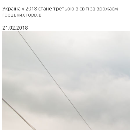
Україна у 2018 стане третьою в світі за врожаєм
грецьких горіхів
21.02.2018