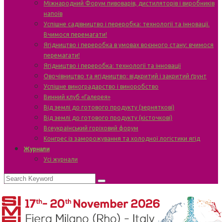
Міжнародний Форум пивоварів, дистиляторів і виробників
напоїв
Успішне садівництво і переробка: технології та інновації.
Вчимося перемагати!
Ягідництво і переробка в умовах воєнного стану: вчимося
перемагати!
Ягідництво і переробка: технології та інновації
Овочівництво та ягідництво: відкритий і закритий ґрунт
Успішне виноградарство і виноробство
Винний клуб «Галерея»
Від землі до готового продукту (зерняткові)
Від землі до готового продукту (кісточкові)
Всеукраїнський горіховий форум
Конгрес із заморожування та холодної логістики ягід
Журнали
Усі журнали