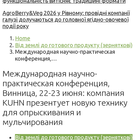
функціональність витісняє традиційні формати
AgroBerry&Veg 2026 у Рівному: провідні компанії
галузі долучаються до головної ягідно-овочевої
події року
Home
Від землі до готового продукту (зерняткові)
Международная научно-практическая
конференция,…
Международная научно-
практическая конференция,
Винница, 22-23 июня: компания
KUHN презентует новую технику
для опрыскивания и
мульчирования
Від землі до готового продукту (зерняткові)