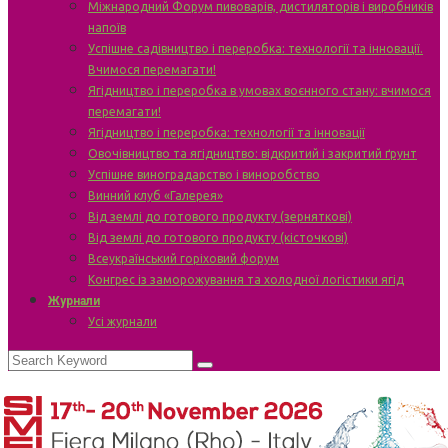
Міжнародний Форум пивоварів, дистиляторів і виробників
напоїв
Успішне садівництво і переробка: технології та інновації.
Вчимося перемагати!
Ягідництво і переробка в умовах воєнного стану: вчимося
перемагати!
Ягідництво і переробка: технології та інновації
Овочівництво та ягідництво: відкритий і закритий ґрунт
Успішне виноградарство і виноробство
Винний клуб «Галерея»
Від землі до готового продукту (зерняткові)
Від землі до готового продукту (кісточкові)
Всеукраїнський горіховий форум
Конгрес із заморожування та холодної логістики ягід
Журнали
Усі журнали