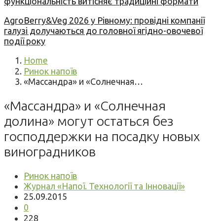
функціональність витісняє традиційні формати
AgroBerry&Veg 2026 у Рівному: провідні компанії
галузі долучаються до головної ягідно-овочевої
події року
Home
Ринок напоїв
«Массандра» и «Солнечная…
«Массандра» и «Солнечная
долина» могут остаться без
господдержки на посадку новых
виноградников
Ринок напоїв
Журнал «Напої. Технології та Інновації»
25.09.2015
0
228