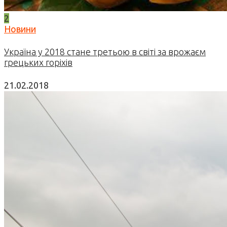
2
Новини
Україна у 2018 стане третьою в світі за врожаєм
грецьких горіхів
21.02.2018