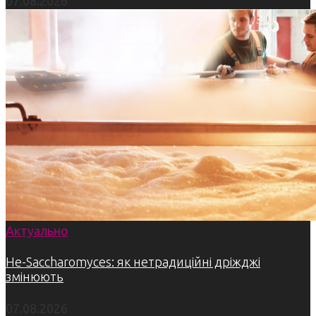
07.08.2026
Актуально
Не-Saccharomyces: як нетрадиційні дріжджі
змінюють
07.08.2026