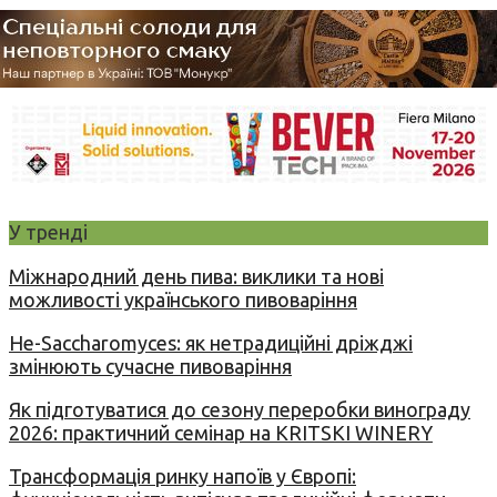
У тренді
Міжнародний день пива: виклики та нові
можливості українського пивоваріння
Не-Saccharomyces: як нетрадиційні дріжджі
змінюють сучасне пивоваріння
Як підготуватися до сезону переробки винограду
2026: практичний семінар на KRITSKI WINERY
Трансформація ринку напоїв у Європі: