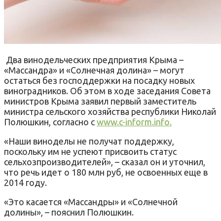
Два винодельческих предприятия Крыма –
«Массандра» и «Солнечная долина» – могут
остаться без господдержки на посадку новых
виноградников. Об этом в ходе заседания Совета
министров Крыма заявил первый заместитель
министра сельского хозяйства республики Николай
Полюшкин, согласно с
www.c-inform.infо.
«Наши виноделы не получат поддержку,
поскольку им не успеют присвоить статус
сельхозпроизводителей», – сказал он и уточнил,
что речь идет о 180 млн руб, не освоенных еще в
2014 году.
«Это касается «Массандры» и «Солнечной
долины», – пояснил Полюшкин.