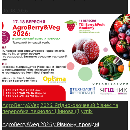
06.08.2026
AgroBerry&Veg 2026. Ягідно-овочевий бізнес та
переробка: технології, інновації, успіх
AgroBerry&Veg 2026 у Рівному: провідні