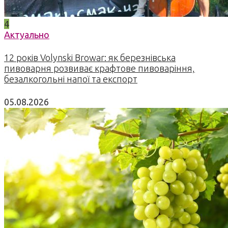
4
Актуально
12 років Volynski Browar: як березнівська
пивоварня розвиває крафтове пивоваріння,
безалкогольні напої та експорт
05.08.2026