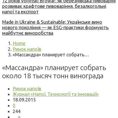
12 років Volynski Browar: як березнівська пивоварня
розвиває крафтове пивоваріння, безалкогольні
напої та експорт
Made in Ukraine & Sustainable: Українське вино
нового покоління — як ESG-практики формують
майбутнє виноробства
Home
Ринок напоїв
«Массандра» планирует собрать…
«Массандра» планирует собрать
около 18 тысяч тонн винограда
Ринок напоїв
Журнал «Напої. Технології та Інновації»
18.09.2015
0
244