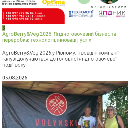
3
AgroBerry&Veg 2026. Ягідно-овочевий бізнес та
переробка: технології, інновації, успіх
AgroBerry&Veg 2026 у Рівному: провідні компанії
галузі долучаються до головної ягідно-овочевої
події року
05.08.2026