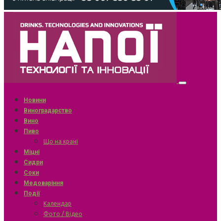
Новини
Виноградарство
Вино
Пиво
Що на крані
Міцні
Сидри
Соки
Медоваріння
Події
Календар
Фото / Відео