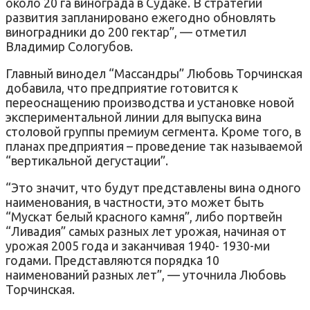
около 20 га винограда в Судаке. В стратегии
развития запланировано ежегодно обновлять
виноградники до 200 гектар”, — отметил
Владимир Сологубов.
Главный винодел “Массандры” Любовь Торчинская
добавила, что предприятие готовится к
переоснащению производства и установке новой
экспериментальной линии для выпуска вина
столовой группы премиум сегмента. Кроме того, в
планах предприятия – проведение так называемой
“вертикальной дегустации”.
“Это значит, что будут представлены вина одного
наименования, в частности, это может быть
“Мускат белый красного камня”, либо портвейн
“Ливадия” самых разных лет урожая, начиная от
урожая 2005 года и заканчивая 1940- 1930-ми
годами. Представляются порядка 10
наименований разных лет”, — уточнила Любовь
Торчинская.