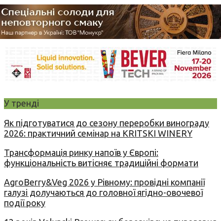
У тренді
Як підготуватися до сезону переробки винограду
2026: практичний семінар на KRITSKI WINERY
Трансформація ринку напоїв у Європі:
функціональність витісняє традиційні формати
AgroBerry&Veg 2026 у Рівному: провідні компанії
галузі долучаються до головної ягідно-овочевої
події року