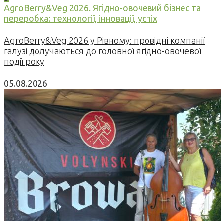
AgroBerry&Veg 2026. Ягідно-овочевий бізнес та
переробка: технології, інновації, успіх
AgroBerry&Veg 2026 у Рівному: провідні компанії
галузі долучаються до головної ягідно-овочевої
події року
05.08.2026