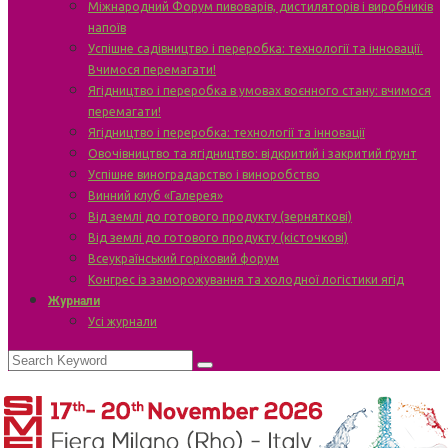
Міжнародний Форум пивоварів, дистиляторів і виробників
напоїв
Успішне садівництво і переробка: технології та інновації.
Вчимося перемагати!
Ягідництво і переробка в умовах воєнного стану: вчимося
перемагати!
Ягідництво і переробка: технології та інновації
Овочівництво та ягідництво: відкритий і закритий ґрунт
Успішне виноградарство і виноробство
Винний клуб «Галерея»
Від землі до готового продукту (зерняткові)
Від землі до готового продукту (кісточкові)
Всеукраїнський горіховий форум
Конгрес із заморожування та холодної логістики ягід
Журнали
Усі журнали