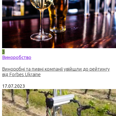
3
Виноробство
Виноробні та пивні компанії увійшли до рейтингу
від Forbes Ukraine
17.07.2023