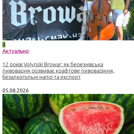
4
Актуально
12 років Volynski Browar: як березнівська
пивоварня розвиває крафтове пивоваріння,
безалкогольні напої та експорт
05.08.2026