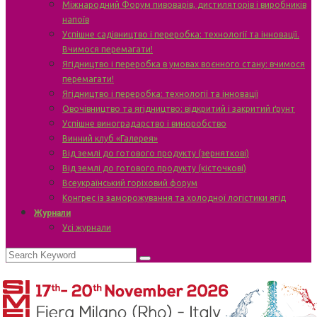
Міжнародний Форум пивоварів, дистиляторів і виробників
напоїв
Успішне садівництво і переробка: технології та інновації.
Вчимося перемагати!
Ягідництво і переробка в умовах воєнного стану: вчимося
перемагати!
Ягідництво і переробка: технології та інновації
Овочівництво та ягідництво: відкритий і закритий ґрунт
Успішне виноградарство і виноробство
Винний клуб «Галерея»
Від землі до готового продукту (зерняткові)
Від землі до готового продукту (кісточкові)
Всеукраїнський горіховий форум
Конгрес із заморожування та холодної логістики ягід
Журнали
Усі журнали