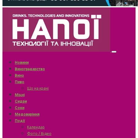
Новини
Виноградарство
Вино
Пиво
Що на крані
Міцні
Сидри
Соки
Медоваріння
Події
Календар
Фото / Відео