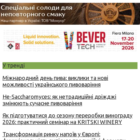
У тренді
Міжнародний день пива: виклики та нові
можливості українського пивоваріння
Не-Saccharomyces: як нетрадиційні дріжджі
змінюють сучасне пивоваріння
Як підготуватися до сезону переробки винограду
2026: практичний семінар на KRITSKI WINERY
Трансформація ринку напоїв у Європі: