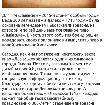
Для ТМ «Львівське» 2015-й станет особым годом.
Ведь 300 лет назад – в далеком 1715 году – была
основана легендарная Львовская пивоварня, на
которой и по сей день варится славное пиво
«Львівське». В честь этого события бренд решил
порадовать своих поклонников и выпустить пиво в
новой, изысканной упаковке.
Сегодня, как и на протяжении нескольких веков,
пиво «Львівське» является одним из символов
города Львова. Поэтому главным элементом
дизайна новой бутылки стало рельефное
изображение льва. Также новая упаковка имеет
специальную информационную этикетку,
благодаря которой любители пива смогут больше
узнать об истории Львовской пивоварни. А
наполнив бокал пивом «Львівське 1715», каждый
может приобщиться к масштабному
празднованию 300-летия старейшей пивоварни