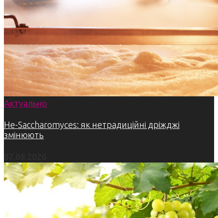
Актуально
Не-Saccharomyces: як нетрадиційні дріжджі
змінюють
07.08.2026