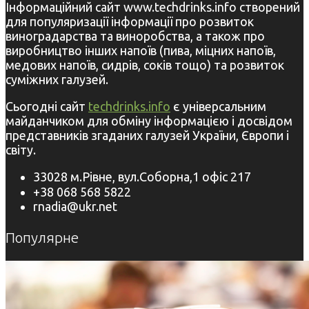
Інформаційний сайт www.techdrinks.info створений
для популяризації інформації про розвиток
виноградарства та виноробства, а також про
виробництво інших напоїв (пива, міцних напоїв,
медових напоїв, сидрів, соків тощо) та розвиток
суміжних галузей.
Сьогодні сайт
techdrinks.info
є універсальним
майданчиком для обміну інформацією і досвідом
представників згаданих галузей України, Європи і
світу.
33028 м.Рівне, вул.Соборна,1 офіс 217
+38 068 568 5822
rnadia@ukr.net
Популярне