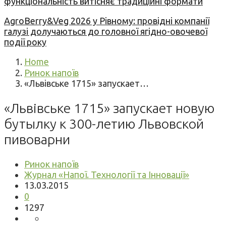
функціональність витісняє традиційні формати
AgroBerry&Veg 2026 у Рівному: провідні компанії
галузі долучаються до головної ягідно-овочевої
події року
Home
Ринок напоїв
«Львівське 1715» запускает…
«Львівське 1715» запускает новую
бутылку к 300-летию Львовской
пивоварни
Ринок напоїв
Журнал «Напої. Технології та Інновації»
13.03.2015
0
1297