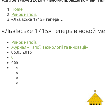
AgroBerry&Veg 2026 у Рівному: провідні компанії гал
Home
Ринок напоїв
«Львівське 1715» теперь…
«Львівське 1715» теперь в новой м
Ринок напоїв
Журнал «Напої. Технології та Інновації»
05.05.2015
0
465