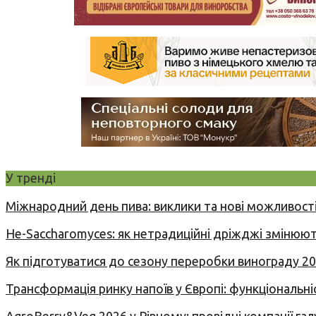
У тренді
Міжнародний день пива: виклики та нові можливості
Не-Saccharomyces: як нетрадиційні дріжджі змінюют
Як підготуватися до сезону переробки винограду 2
Трансформація ринку напоїв у Європі: функціональні