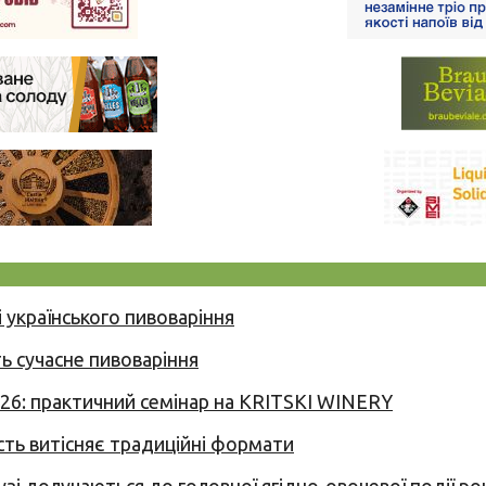
 українського пивоваріння
ь сучасне пивоваріння
026: практичний семінар на KRITSKI WINERY
сть витісняє традиційні формати