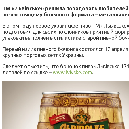
ТМ «Львівське» решила порадовать любителей 
по-настоящему большого формата – металличес
В этом году первое украинское пиво ТМ «Львівське
подготовил для своих поклонников приятный сюрпр
упаковки выполнен в стилистике старой пивной бочк
Первый налив пивного бочонка состоялся 17 апреля 
крупных торговых сетях Украины.
Следует отметить, что бочонок пива «Львівське 17
деталей по ссылке –
www.lvivske.com
.