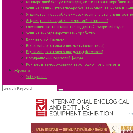
Міжнародний Форум пивоварів, дистиляторів і виробників н
Успішне садівництво і переробка: технології та інновації. В
Ягідництво і переробка в умовах воєнного стану: вчимося п
Ягідництво і переробка: технології та інновації
Овочівництво та ягідництво: відкритий і закритий ґрунт
Успішне виноградарство і виноробство
Винний клуб «Галерея»
Від землі до готового продукту (зерняткові)
Від землі до готового продукту (кісточкові)
Всеукраїнський горіховий форум
Конгрес із заморожування та холодної логістики ягід
Журнали
Усі журнали