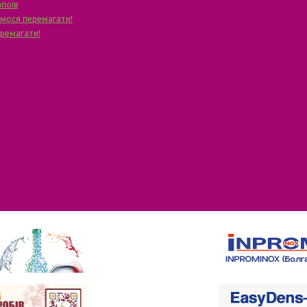
апоїв
чимося перемагати!
еремагати!