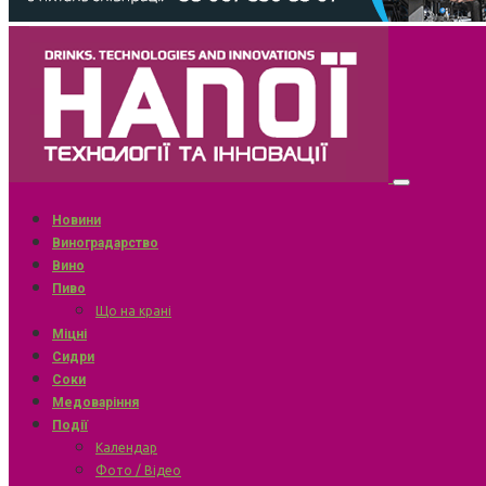
Новини
Виноградарство
Вино
Пиво
Що на крані
Міцні
Сидри
Соки
Медоваріння
Події
Календар
Фото / Відео