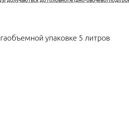
узі долучаються до головної ягідно-овочевої події ро
егаобъемной упаковке 5 литров