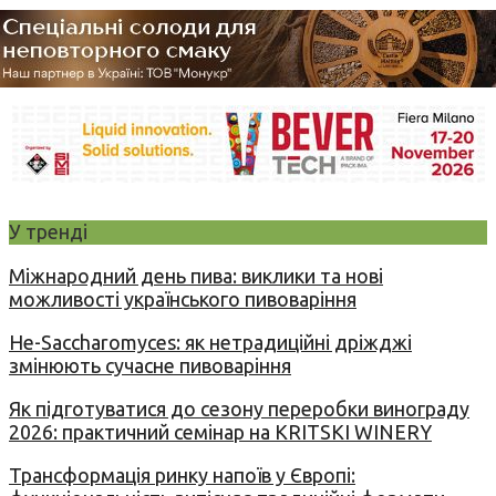
У тренді
Міжнародний день пива: виклики та нові
можливості українського пивоваріння
Не-Saccharomyces: як нетрадиційні дріжджі
змінюють сучасне пивоваріння
Як підготуватися до сезону переробки винограду
2026: практичний семінар на KRITSKI WINERY
Трансформація ринку напоїв у Європі: