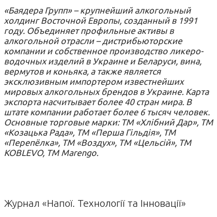
«Баядера Групп» – крупнейший алкогольный
холдинг Восточной Европы, созданный в 1991
году. Объединяет профильные активы в
алкогольной отрасли – дистрибьюторские
компании и собственное производство ликеро-
водочных изделий в Украине и Беларуси, вина,
вермутов и коньяка, а также является
эксклюзивным импортером известнейших
мировых алкогольных брендов в Украине. Карта
экспорта насчитывает более 40 стран мира. В
штате компании работает более 6 тысяч человек.
Основные торговые марки: ТМ «Хлібний Дар», ТМ
«Козацька Рада», ТМ «Перша Гільдія», ТМ
«Перепёлка», ТМ «Воздух», ТМ «Цельсій», ТМ
KOBLEVO, ТМ Marengo.
Журнал «Напої. Технології та Інновації»