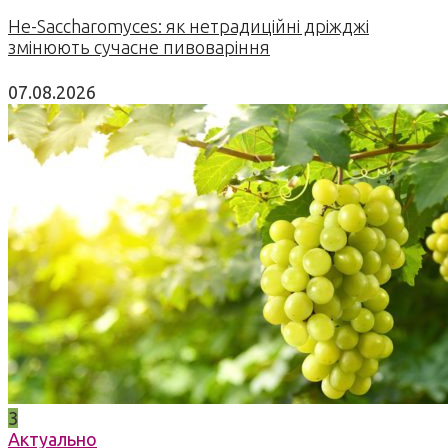
Не-Saccharomyces: як нетрадиційні дріжджі
змінюють сучасне пивоваріння
07.08.2026
3
Актуально