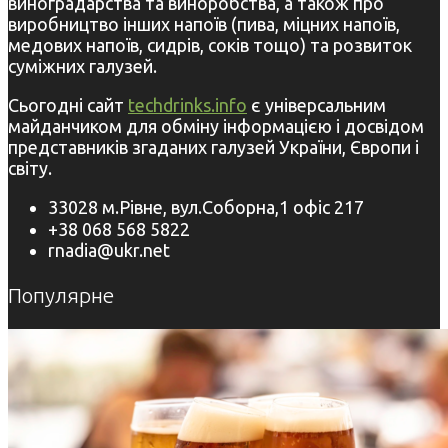
виноградарства та виноробства, а також про
виробництво інших напоїв (пива, міцних напоїв,
медових напоїв, сидрів, соків тощо) та розвиток
суміжних галузей.
Сьогодні сайт
techdrinks.info
є універсальним
майданчиком для обміну інформацією і досвідом
представників згаданих галузей України, Європи і
світу.
33028 м.Рівне, вул.Соборна,1 офіс 217
+38 068 568 5822
rnadia@ukr.net
Популярне