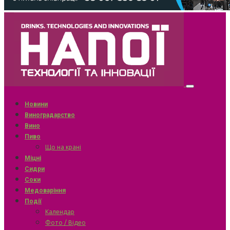
Новини
Виноградарство
Вино
Пиво
Що на крані
Міцні
Сидри
Соки
Медоваріння
Події
Календар
Фото / Відео