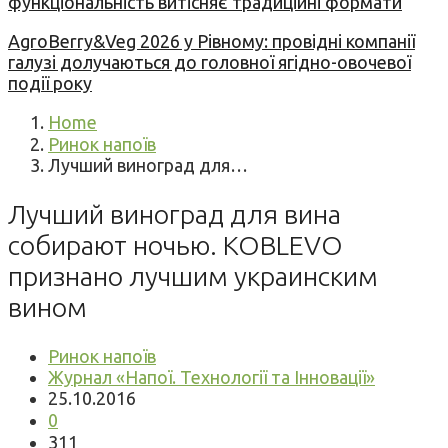
функціональність витісняє традиційні формати
AgroBerry&Veg 2026 у Рівному: провідні компанії
галузі долучаються до головної ягідно-овочевої
події року
Home
Ринок напоїв
Лучший виноград для…
Лучший виноград для вина
собирают ночью. KOBLEVO
признано лучшим украинским
вином
Ринок напоїв
Журнал «Напої. Технології та Інновації»
25.10.2016
0
311