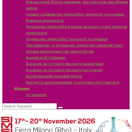
Міжнародний Форум пивоварів, дистиляторів і виробників
напоїв
Успішне садівництво і переробка: технології та інновації.
Вчимося перемагати!
Ягідництво і переробка в умовах воєнного стану: вчимося
перемагати!
Ягідництво і переробка: технології та інновації
Овочівництво та ягідництво: відкритий і закритий ґрунт
Успішне виноградарство і виноробство
Винний клуб «Галерея»
Від землі до готового продукту (зерняткові)
Від землі до готового продукту (кісточкові)
Всеукраїнський горіховий форум
Конгрес із заморожування та холодної логістики ягід
Журнали
Усі журнали