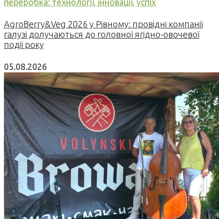
переробка: технології, інновації, успіх
AgroBerry&Veg 2026 у Рівному: провідні компанії
галузі долучаються до головної ягідно-овочевої
події року
05.08.2026