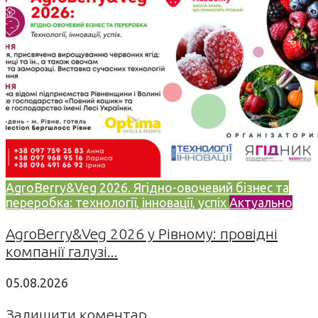
AgroBerry&Veg 2026. Ягідно-овочевий бізнес та
переробка: технології, інновації, успіх
Актуально
AgroBerry&Veg 2026 у Рівному: провідні
компанії галузі...
05.08.2026
Залишити коментар