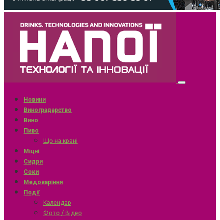
Новини
Виноградарство
Вино
Пиво
Що на крані
Міцні
Сидри
Соки
Медоваріння
Події
Календар
Фото / Відео