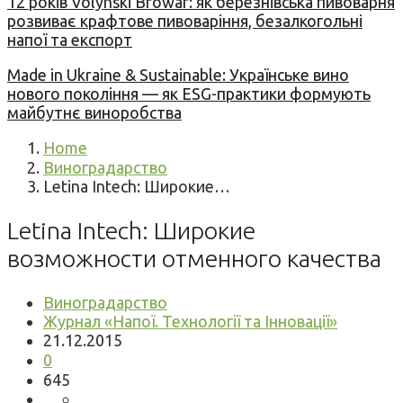
12 років Volynski Browar: як березнівська пивоварня
розвиває крафтове пивоваріння, безалкогольні
напої та експорт
Made in Ukraine & Sustainable: Українське вино
нового покоління — як ESG-практики формують
майбутнє виноробства
Home
Виноградарство
Letina Intech: Широкие…
Letina Intech: Широкие
возможности отменного качества
Виноградарство
Журнал «Напої. Технології та Інновації»
21.12.2015
0
645