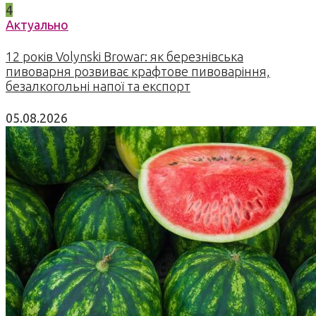
4
Актуально
12 років Volynski Browar: як березнівська
пивоварня розвиває крафтове пивоваріння,
безалкогольні напої та експорт
05.08.2026