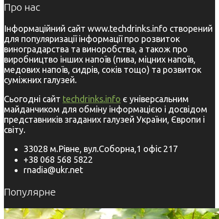
Про нас
Інформаційний сайт www.techdrinks.info створений
для популяризації інформації про розвиток
виноградарства та виноробства, а також про
виробництво інших напоїв (пива, міцних напоїв,
медових напоїв, сидрів, соків тощо) та розвиток
суміжних галузей.
Сьогодні сайт
techdrinks.info
є універсальним
майданчиком для обміну інформацією і досвідом
представників згаданих галузей України, Європи і
світу.
33028 м.Рівне, вул.Соборна,1 офіс 217
+38 068 568 5822
rnadia@ukr.net
Популярне