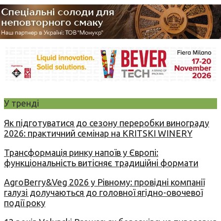
У тренді
Як підготуватися до сезону переробки винограду
2026: практичний семінар на KRITSKI WINERY
Трансформація ринку напоїв у Європі:
функціональність витісняє традиційні формати
AgroBerry&Veg 2026 у Рівному: провідні компанії
галузі долучаються до головної ягідно-овочевої
події року