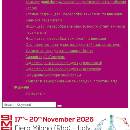
Міжнародний Форум пивоварів, дистиляторів і виробників
напоїв
Успішне садівництво і переробка: технології та інновації.
Вчимося перемагати!
Ягідництво і переробка в умовах воєнного стану: вчимося
перемагати!
Ягідництво і переробка: технології та інновації
Овочівництво та ягідництво: відкритий і закритий ґрунт
Успішне виноградарство і виноробство
Винний клуб «Галерея»
Від землі до готового продукту (зерняткові)
Від землі до готового продукту (кісточкові)
Всеукраїнський горіховий форум
Конгрес із заморожування та холодної логістики ягід
Журнали
Усі журнали