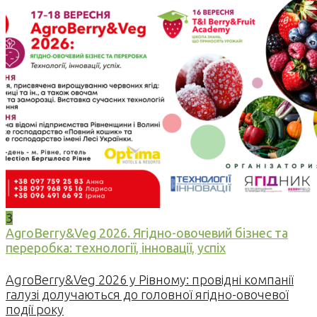
3
AgroBerry&Veg 2026. Ягідно-овочевий бізнес та
переробка: технології, інновації, успіх
AgroBerry&Veg 2026 у Рівному: провідні компанії
галузі долучаються до головної ягідно-овочевої
події року