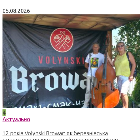
05.08.2026
4
Актуально
12 років Volynski Browar: як березнівська
пивоварня розвиває крафтове пивоваріння,