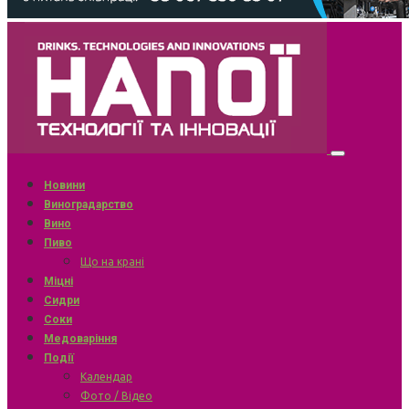
Новини
Виноградарство
Вино
Пиво
Що на крані
Міцні
Сидри
Соки
Медоваріння
Події
Календар
Фото / Відео