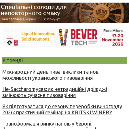
У тренді
Міжнародний день пива: виклики та нові
можливості українського пивоваріння
Не-Saccharomyces: як нетрадиційні дріжджі
змінюють сучасне пивоваріння
Як підготуватися до сезону переробки винограду
2026: практичний семінар на KRITSKI WINERY
Трансформація ринку напоїв у Європі: