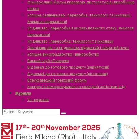
Міжнародний Форум пивоварів, дистиляторів і виробників
напоїв
Успішне садівництво і переробка: технології та інновації.
Вчимося перемагати!
Ягідництво і переробка в умовах воєнного стану: вчимося
перемагати!
Ягідництво і переробка: технології та інновації
Овочівництво та ягідництво: відкритий і закритий ґрунт
Успішне виноградарство і виноробство
Винний клуб «Галерея»
Від землі до готового продукту (зерняткові)
Від землі до готового продукту (кісточкові)
Всеукраїнський горіховий форум
Конгрес із заморожування та холодної логістики ягід
Журнали
Усі журнали