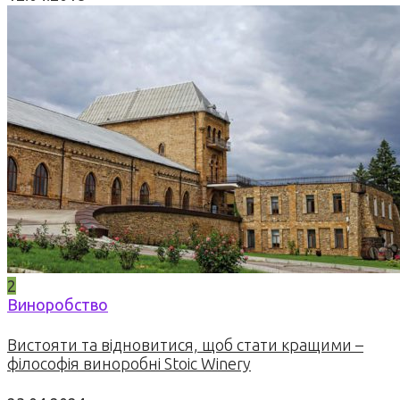
2
Виноробство
Вистояти та відновитися, щоб стати кращими –
філософія виноробні Stoic Winery