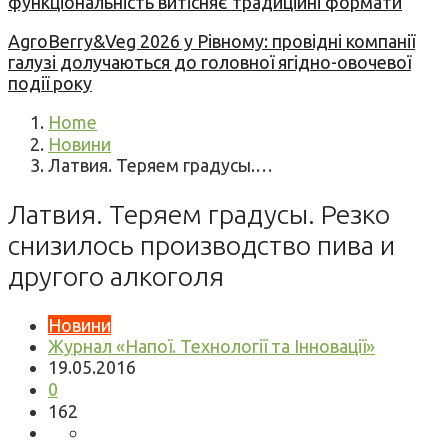
функціональність витісняє традиційні формати
AgroBerry&Veg 2026 у Рівному: провідні компанії
галузі долучаються до головної ягідно-овочевої
події року
Home
Новини
Латвия. Теряем градусы.…
Латвия. Теряем градусы. Резко
снизилось производство пива и
другого алкоголя
Новини
Журнал «Напої. Технології та Інновації»
19.05.2016
0
162