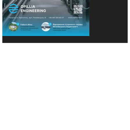
© 2013-2026 Засновники: Конєва К.В., Ящук Н.І.
Назва, концепція та дизайн проєктів медіагрупи
«Технології та Інновації» охороняється Законом
«Про авторське право». Редакція не відповідає за
тексти рекламних оголошень. Думка редакції
може не збігатися з точками зору авторів
публікацій. Передрук – з письмового дозволу
авторів проєкту.