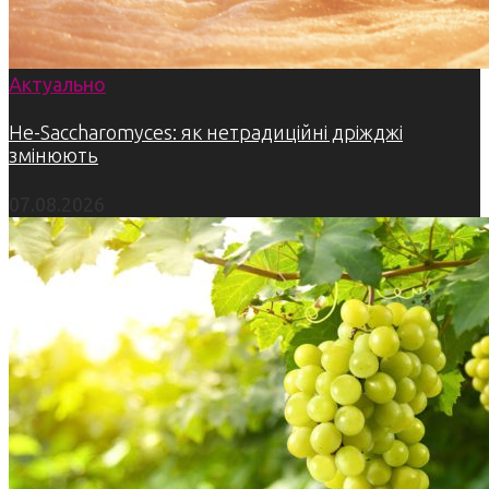
Актуально
Не-Saccharomyces: як нетрадиційні дріжджі
змінюють
07.08.2026