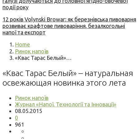
галузі долучаються до головної ягідно-овочевої
події року
12 років Volynski Browar: як березнівська пивоварня
розвиває крафтове пивоваріння, безалкогольні
напої та експорт
Home
Ринок напоїв
«Квас Тарас Белый»…
«Квас Тарас Белый» – натуральная
освежающая новинка этого лета
Ринок напоїв
Журнал «Напої. Технології та Інновації»
08.05.2015
0
961