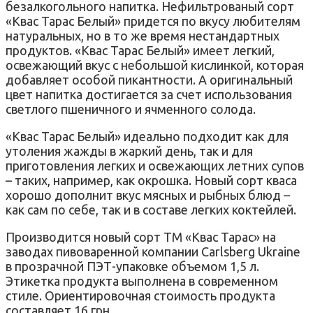
безалкогольного напитка. Нефильтрованый сорт
«Квас Тарас Белый» придется по вкусу любителям
натуральных, но в то же время нестандартных
продуктов. «Квас Тарас Белый» имеет легкий,
освежающий вкус с небольшой кислинкой, которая
добавляет особой пикантности. А оригинальный
цвет напитка достигается за счет использования
светлого пшеничного и ячменного солода.
«Квас Тарас Белый» идеально подходит как для
утоления жажды в жаркий день, так и для
приготовления легких и освежающих летних супов
– таких, например, как окрошка. Новый сорт кваса
хорошо дополнит вкус мясных и рыбных блюд –
как сам по себе, так и в составе легких коктейлей.
Производится новый сорт ТМ «Квас Тарас» на
заводах пивоваренной компании Carlsberg Ukraine
в прозрачной ПЭТ-упаковке объемом 1,5 л.
Этикетка продукта выполнена в современном
стиле. Ориентировочная стоимость продукта
составляет 16 грн.