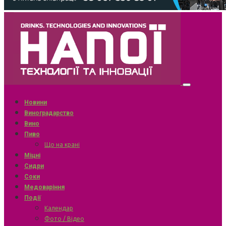
Новини
Виноградарство
Вино
Пиво
Що на крані
Міцні
Сидри
Соки
Медоваріння
Події
Календар
Фото / Відео