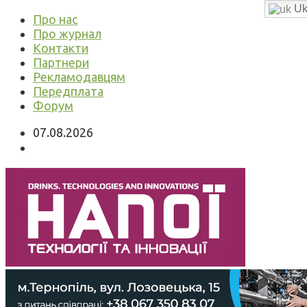
Uk
Про нас
Про журнал
Контакти
Партнери
Рекламодавцям
Передплата
Форум
07.08.2026