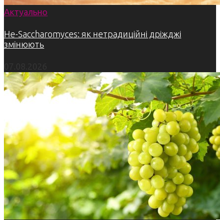
Актуально
Не-Saccharomyces: як нетрадиційні дріжджі
змінюють
07.08.2026