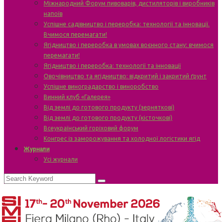
Міжнародний Форум пивоварів, дистиляторів і виробників
напоїв
Успішне садівництво і переробка: технології та інновації.
Вчимося перемагати!
Ягідництво і переробка в умовах воєнного стану: вчимося
перемагати!
Ягідництво і переробка: технології та інновації
Овочівництво та ягідництво: відкритий і закритий ґрунт
Успішне виноградарство і виноробство
Винний клуб «Галерея»
Від землі до готового продукту (зерняткові)
Від землі до готового продукту (кісточкові)
Всеукраїнський горіховий форум
Конгрес із заморожування та холодної логістики ягід
Журнали
Усі журнали