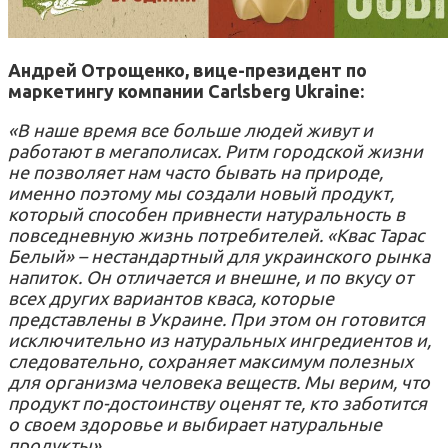
Андрей Отрощенко, вице-президент по
маркетингу компании Carlsberg Ukraine:
«В наше время все больше людей живут и
работают в мегаполисах. Ритм городской жизни
не позволяет нам часто бывать на природе,
именно поэтому мы создали новый продукт,
который способен привнести натуральность в
повседневную жизнь потребителей. «Квас Тарас
Белый» – нестандартный для украинского рынка
напиток. Он отличается и внешне, и по вкусу от
всех других вариантов кваса, которые
представлены в Украине. При этом он готовится
исключительно из натуральных ингредиентов и,
следовательно, сохраняет максимум полезных
для организма человека веществ. Мы верим, что
продукт по-достоинству оценят те, кто заботится
о своем здоровье и выбирает натуральные
продукты».