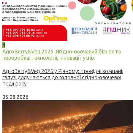
4
AgroBerry&Veg 2026. Ягідно-овочевий бізнес та
переробка: технології, інновації, успіх
AgroBerry&Veg 2026 у Рівному: провідні компанії
галузі долучаються до головної ягідно-овочевої
події року
05.08.2026