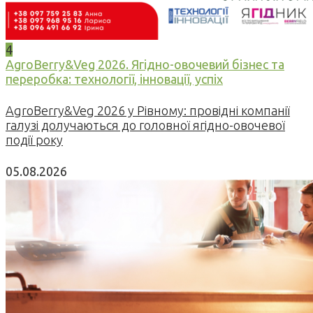
4
AgroBerry&Veg 2026. Ягідно-овочевий бізнес та
переробка: технології, інновації, успіх
AgroBerry&Veg 2026 у Рівному: провідні компанії
галузі долучаються до головної ягідно-овочевої
події року
05.08.2026