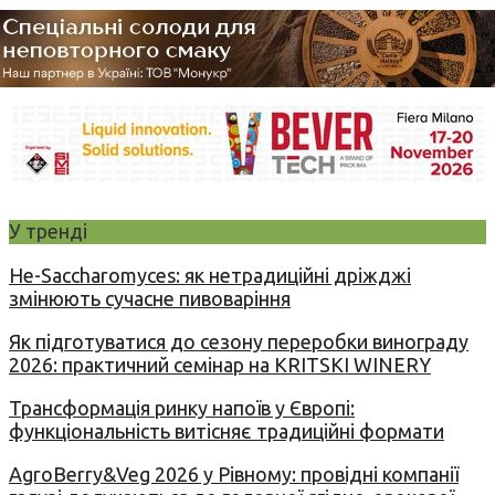
У тренді
Не-Saccharomyces: як нетрадиційні дріжджі
змінюють сучасне пивоваріння
Як підготуватися до сезону переробки винограду
2026: практичний семінар на KRITSKI WINERY
Трансформація ринку напоїв у Європі:
функціональність витісняє традиційні формати
AgroBerry&Veg 2026 у Рівному: провідні компанії