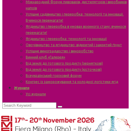
Міжнародний Форум пивоварів, дистиляторів і виробників
напоїв
Успішне садівництво і переробка: технології та інновації.
Вчимося перемагати!
Ягідництво і переробка в умовах воєнного стану: вчимося
перемагати!
Ягідництво і переробка: технології та інновації
Овочівництво та ягідництво: відкритий і закритий ґрунт
Успішне виноградарство і виноробство
Винний клуб «Галерея»
Від землі до готового продукту (зерняткові)
Від землі до готового продукту (кісточкові)
Всеукраїнський горіховий форум
Конгрес із заморожування та холодної логістики ягід
Журнали
Усі журнали