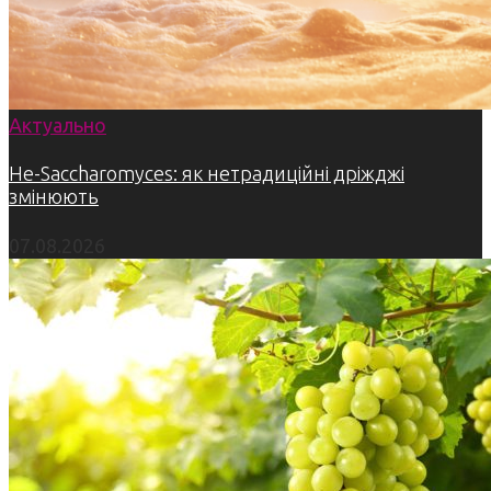
Актуально
Не-Saccharomyces: як нетрадиційні дріжджі
змінюють
07.08.2026