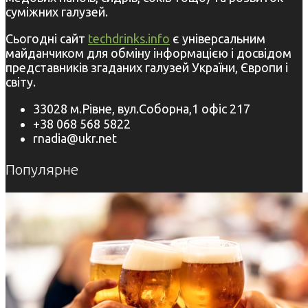
суміжних галузей.
Сьогодні сайт
techdrinks.info
є універсальним
майданчиком для обміну інформацією і досвідом
представників згаданих галузей України, Європи і
світу.
33028 м.Рівне, вул.Соборна,1 офіс 217
+38 068 568 5822
rnadia@ukr.net
Популярне