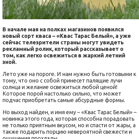
В начале мая на полках магазинов появился
новый сорт кваса – «Квас Тарас Белый», а уже
сейчас телезрители страны могут увидеть
рекламный ролик, который рассказывает о
том, как легко освежиться в жаркий летний
зной.
Лето уже на пороге. И нам нужно быть готовыми к
тому, что оно с собой принесет палящие лучи
солнца и желание освежиться любой ценой!
Которое порой настолько сильно, что может
подчас приобретать самые абсурдные формы.
Но выход найден, и имя ему – «Квас Тарас Белый» –
новинка этого года, которая способна порадовать
не только приятным вкусом, но и спасти от жары, а
также подарить порцию невероятной свежести и
ощущения прохлады.