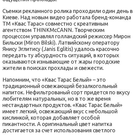
Съемки рекламного ролика проходили один день в
Киеве. Над новым видео работала бренд-команда
ТМ «Квас Тарас» совместно с креативным
агентством THINKMcCANN. Творческим
процессом управлял голландский режиссер Мирон
Бильски (Miron Bilski). Латвийскому оператору
Янису Эглитису (Janis Eglitis) удалось красочно
передать ту абсурдность ситуаций, в которых
оказываются изнывающие от жары городские
жители в поисках прохлады и свежести.
Напомним, что «Квас Тарас Белый» – это
традиционный освежающий безалкогольный
напиток. Нефильтрованый сорт придется по вкусу
любителям натуральных, но в то же время
нестандартных продуктов. «Квас Тарас Белый»
имеет легкий, освежающий вкус с небольшой
кислинкой, которая добавляет особой
пикантности. А оригинальный цвет напитка
достигается за счет использования светлого