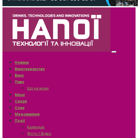
Новини
Виноградарство
Вино
Пиво
Що на крані
Міцні
Сидри
Соки
Медоваріння
Події
Календар
Фото / Відео