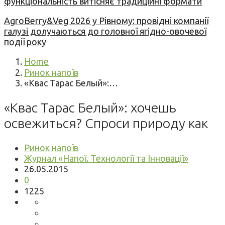
функціональність витісняє традиційні формати
AgroBerry&Veg 2026 у Рівному: провідні компанії
галузі долучаються до головної ягідно-овочевої
події року
Home
Ринок напоїв
«Квас Тарас Белый»:…
«Квас Тарас Белый»: хочешь
освежиться? Спроси природу как
Ринок напоїв
Журнал «Напої. Технології та Інновації»
26.05.2015
0
1225